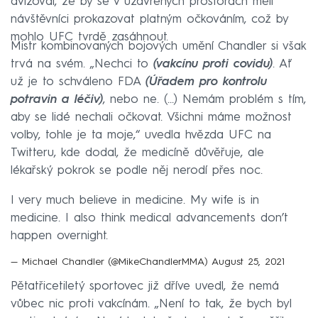
avizoval, že by se v uzavřených prostorách měli
návštěvníci prokazovat platným očkováním, což by
mohlo UFC tvrdě zasáhnout.
Mistr kombinovaných bojových umění Chandler si však
trvá na svém. „Nechci to
(vakcínu proti covidu)
. Ať
už je to schváleno FDA
(Úřadem pro kontrolu
potravin a léčiv)
, nebo ne. (…) Nemám problém s tím,
aby se lidé nechali očkovat. Všichni máme možnost
volby, tohle je ta moje,“ uvedla hvězda UFC na
Twitteru, kde dodal, že medicíně důvěřuje, ale
lékařský pokrok se podle něj nerodí přes noc.
I very much believe in medicine. My wife is in
medicine. I also think medical advancements don’t
happen overnight.
— Michael Chandler (@MikeChandlerMMA)
August 25, 2021
Pětatřicetiletý sportovec již dříve uvedl, že nemá
vůbec nic proti vakcínám. „Není to tak, že bych byl