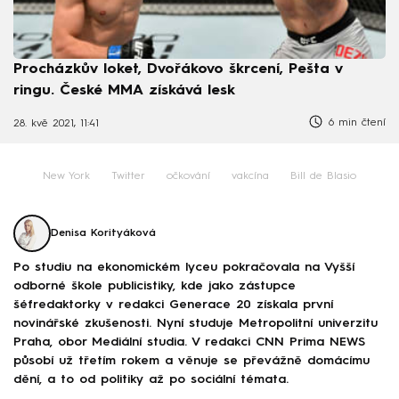
Procházkův loket, Dvořákovo škrcení, Pešta v
ringu. České MMA získává lesk
6 min čtení
28. kvě 2021, 11:41
New York
Twitter
očkování
vakcína
Bill de Blasio
Denisa Korityáková
Po studiu na ekonomickém lyceu pokračovala na Vyšší
odborné škole publicistiky, kde jako zástupce
šéfredaktorky v redakci Generace 20 získala první
novinářské zkušenosti. Nyní studuje Metropolitní univerzitu
Praha, obor Mediální studia. V redakci CNN Prima NEWS
působí už třetím rokem a věnuje se převážně domácímu
dění, a to od politiky až po sociální témata.