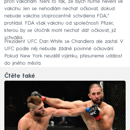
proti vakcínám. Není to tak, že bych nutně nevěřil ve
vakcínu. Jen se nehodlám nechat očkovat, dokud
nebude vakcína stoprocentně schválena FDA,“
prohlásil. FDA však vakcínu od společnosti Pfizer,
kterou by se útočník mohl nechat dát očkovat, již
schválila.
Prezident UFC Dan White se Chandlera ale zastal. V
UFC podle něj nebude žádné povinné očkování.
Pokud New York neudělí výjimku, přesuneme událost
do jiného města.
Čtěte také