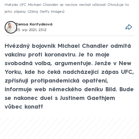
Hvězda UFC Michael Chandler se nechce nechat očkovat. Ohrožuje to
jeho zápasy.
Zdroj: Getty Images
Denisa Korityáková
25. srp 2021, 23:12
Hvězdný bojovník Michael Chandler odmítá
vakcínu proti koronaviru. Je to moje
svobodná volba, argumentuje. Jenže v New
Yorku, kde ho čeká nadcházející zápas UFC,
zpřísňují protipandemická opatření,
informuje web německého deníku Bild. Bude
se nakonec duel s Justinem Gaethjem
vůbec konat?