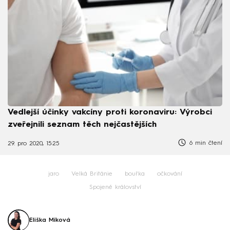
Vedlejší účinky vakcíny proti koronaviru: Výrobci
zveřejnili seznam těch nejčastějších
6 min čtení
29. pro 2020, 15:25
jaro
Velká Británie
bouřka
očkování
Spojené království
Eliška Míková