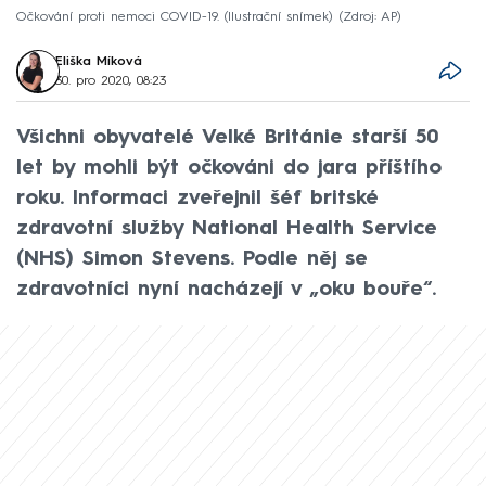
Očkování proti nemoci COVID-19. (Ilustrační snímek)
Zdroj: AP
Eliška Míková
30. pro 2020, 08:23
Všichni obyvatelé Velké Británie starší 50
let by mohli být očkováni do jara příštího
roku. Informaci zveřejnil šéf britské
zdravotní služby National Health Service
(NHS) Simon Stevens. Podle něj se
zdravotníci nyní nacházejí v „oku bouře“.