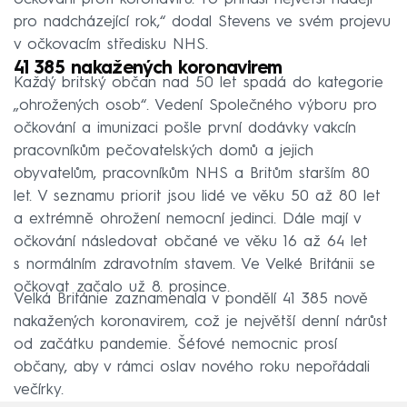
pro nadcházející rok,“ dodal Stevens ve svém projevu
v očkovacím středisku NHS.
41 385 nakažených koronavirem
Každý britský občan nad 50 let spadá do kategorie
„ohrožených osob“. Vedení Společného výboru pro
očkování a imunizaci pošle první dodávky vakcín
pracovníkům pečovatelských domů a jejich
obyvatelům, pracovníkům NHS a Britům starším 80
let. V seznamu priorit jsou lidé ve věku 50 až 80 let
a extrémně ohrožení nemocní jedinci. Dále mají v
očkování následovat občané ve věku 16 až 64 let
s normálním zdravotním stavem. Ve Velké Británii se
očkovat začalo už 8. prosince.
Velká Británie zaznamenala v pondělí 41 385 nově
nakažených koronavirem, což je největší denní nárůst
od začátku pandemie. Šéfové nemocnic prosí
občany, aby v rámci oslav nového roku nepořádali
večírky.