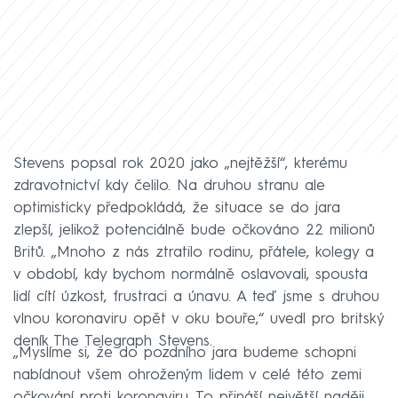
Stevens popsal rok 2020 jako „nejtěžší“, kterému
zdravotnictví kdy čelilo. Na druhou stranu ale
optimisticky předpokládá, že situace se do jara
zlepší, jelikož potenciálně bude očkováno 22 milionů
Britů. „Mnoho z nás ztratilo rodinu, přátele, kolegy a
v období, kdy bychom normálně oslavovali, spousta
lidí cítí úzkost, frustraci a únavu. A teď jsme s druhou
vlnou koronaviru opět v oku bouře,“ uvedl pro britský
deník The Telegraph Stevens.
„Myslíme si, že do pozdního jara budeme schopni
nabídnout všem ohroženým lidem v celé této zemi
očkování proti koronaviru. To přináší největší naději