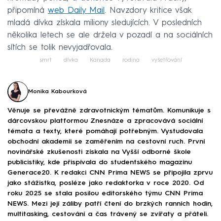
připomíná
web Daily Mail
. Navzdory kritice však
mladá dívka získala miliony sledujících. V posledních
několika letech se ale držela v pozadí a na sociálních
sítích se tolik nevyjadřovala.
smrt
dívka
Kanada
rodina
vyšetřování
Monika Kabourková
Věnuje se převážně zdravotnickým tématům. Komunikuje s
dárcovskou platformou Znesnáze a zpracovává sociální
témata a texty, které pomáhají potřebným. Vystudovala
obchodní akademii se zaměřením na cestovní ruch. První
novinářské zkušenosti získala na Vyšší odborné škole
publicistiky, kde přispívala do studentského magazínu
Generace20. K redakci CNN Prima NEWS se připojila zprvu
jako stážistka, posléze jako redaktorka v roce 2020. Od
roku 2025 se stala posilou editorského týmu CNN Prima
NEWS. Mezi její záliby patří čtení do brzkých ranních hodin,
multitasking, cestování a čas trávený se zvířaty a přáteli.