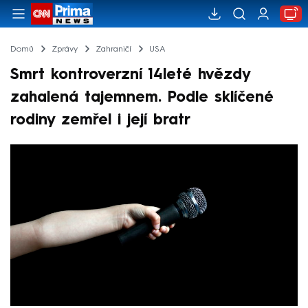
Domů
Zprávy
Zahraničí
USA
Smrt kontroverzní 14leté hvězdy
zahalená tajemnem. Podle sklíčené
rodiny zemřel i její bratr