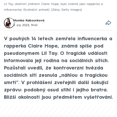
Lil Tay, vlastním jménem Claire Hope, byla známá jako rapperka a
influencerka. (Ilustrační snímek)
Zdroj: Getty Images
Monika Kabourková
9. srp 2023, 19:40
V pouhých 14 letech zemřela influencerka a
rapperka Claire Hope, známá spíše pod
pseudonymem Lil Tay. O tragické události
informovala její rodina na sociálních sítích.
Pozůstalí uvedli, že kontroverzní hvězda
sociálních sítí zesnula „náhlou a tragickou
smrtí“. V prohlášení zveřejnili další šokující
zprávu: podobný osud stihl i jejího bratra.
Bližší okolnosti jsou předmětem vyšetřování.