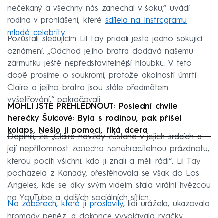
nečekaný a všechny nás zanechal v šoku,“ uvádí
rodina v prohlášení, které
sdílela na Instragramu
mladé celebrity.
Pozůstalí sledujícím Lil Tay přidali ještě jedno šokující
oznámení. „Odchod jejího bratra dodává našemu
zármutku ještě nepředstavitelnější hloubku. V této
době prosíme o soukromí, protože okolnosti úmrtí
Claire a jejího bratra jsou stále předmětem
vyšetřování,“ pokračovali.
MOHLI JSTE PŘEHLÉDNOUT: Poslední chvíle
herečky Šulcové: Byla s rodinou, pak přišel
kolaps. Nešlo jí pomoci, říká dcera
Doplnili, že „Claire navždy zůstane v jejich srdcích a
Failed to fetch
její nepřítomnost zanechá nenahraditelnou prázdnotu,
kterou pocítí všichni, kdo ji znali a měli rádi“. Lil Tay
pocházela z Kanady, přestěhovala se však do Los
Angeles, kde se díky svým videím stala virální hvězdou
na YouTube a dalších sociálních sítích.
Na záběrech, které ji proslavily,
lidi urážela, ukazovala
hromady peněz, a dokonce vyvolávala rvačky,