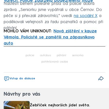
Varech. Policie zadržela podezřelého muže
Naštěstí během poledne přišla od policie dobrá
zpráva. „Seniorku jsme vypátrali u obce Černov. Do
péče si ji převzali zdravotníci,“ uvedli
na sociální X
a
poděkovali veřejnosti za řadu poznatků a pomoc při
pátrání.
MOHLO VÁM UNIKNOUT:
Nová zjištění v kauze
Vémola. Policisté se zaměřili na zápasníkovo
auto
Failed to fetch
policie
autobus
pátrání
seniorka
pohřešovaná osoba
Vstup do diskuze
Návrhy pro vás
Žebříček nejhorších jídel světa.