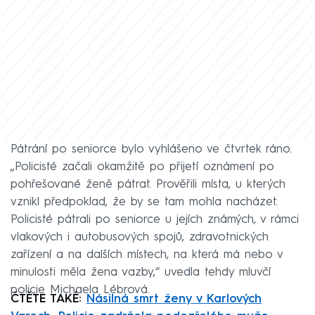
Pátrání po seniorce bylo vyhlášeno ve čtvrtek ráno.
„Policisté začali okamžitě po přijetí oznámení po
pohřešované ženě pátrat. Prověřili místa, u kterých
vznikl předpoklad, že by se tam mohla nacházet.
Policisté pátrali po seniorce u jejích známých, v rámci
vlakových i autobusových spojů, zdravotnických
zařízení a na dalších místech, na která má nebo v
minulosti měla žena vazby,“ uvedla tehdy mluvčí
policie Michaela Lébrová.
ČTĚTE TAKÉ:
Násilná smrt ženy v Karlových