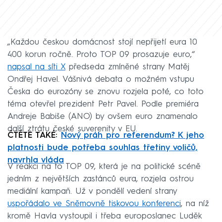
„Každou českou domácnost stojí nepřijetí eura 10
400 korun ročně. Proto TOP 09 prosazuje euro,“
napsal na síti X
předseda zmíněné strany Matěj
Ondřej Havel. Vášnivá debata o možném vstupu
Česka do eurozóny se znovu rozjela poté, co toto
téma otevřel prezident Petr Pavel. Podle premiéra
Andreje Babiše (ANO) by ovšem euro znamenalo
další ztrátu české suverenity v EU.
ČTĚTE TAKÉ:
Nový práh pro referendum? K jeho
platnosti bude potřeba souhlas třetiny voličů,
navrhla vláda
V reakci na to TOP 09, která je na politické scéně
jedním z největších zastánců eura, rozjela ostrou
mediální kampaň. Už v pondělí vedení strany
uspořádalo ve Sněmovně tiskovou konferenci
, na níž
kromě Havla vystoupil i třeba europoslanec Luděk