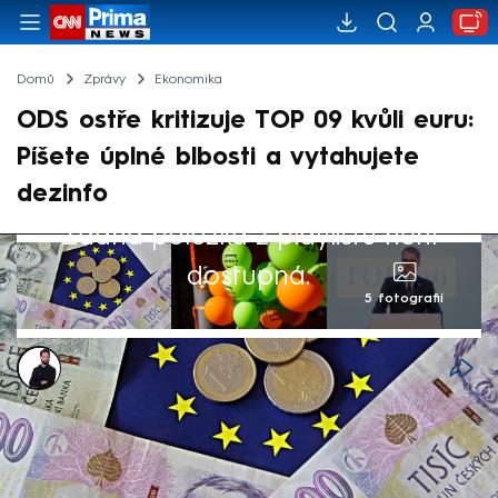
Domů
Zprávy
Ekonomika
ODS ostře kritizuje TOP 09 kvůli euru:
Píšete úplné blbosti a vytahujete
dezinfo
Žádná položka z playlistu není
dostupná.
5 fotografií
Marek Veselý
2. čvn 2026, 11:37
Společně seděli jejich představitelé ve dvou
vládách a v minulosti tyto strany značně