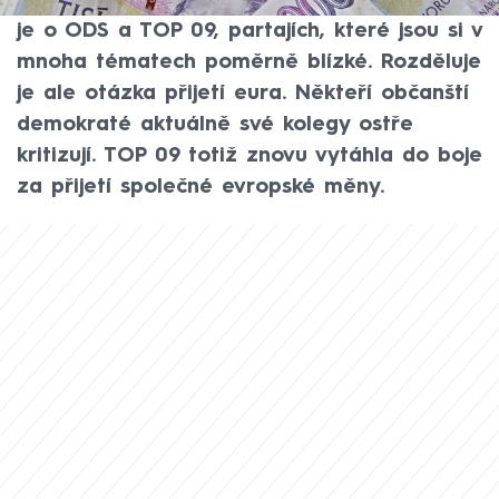
propojily své osudy skrze koalici Spolu. Řeč
je o ODS a TOP 09, partajích, které jsou si v
mnoha tématech poměrně blízké. Rozděluje
je ale otázka přijetí eura. Někteří občanští
demokraté aktuálně své kolegy ostře
kritizují. TOP 09 totiž znovu vytáhla do boje
za přijetí společné evropské měny.