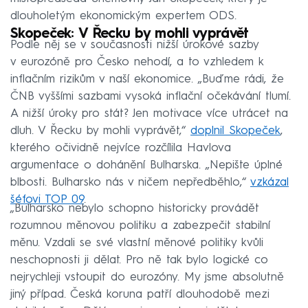
dlouholetým ekonomickým expertem ODS.
Skopeček: V Řecku by mohli vyprávět
Podle něj se v současnosti nižší úrokové sazby
v eurozóně pro Česko nehodí, a to vzhledem k
inflačním rizikům v naší ekonomice. „Buďme rádi, že
ČNB vyššími sazbami vysoká inflační očekávání tlumí.
A nižší úroky pro stát? Jen motivace více utrácet na
dluh. V Řecku by mohli vyprávět,“
doplnil Skopeček
,
kterého očividně nejvíce rozčílila Havlova
argumentace o dohánění Bulharska. „Nepište úplné
blbosti. Bulharsko nás v ničem nepředběhlo,“
vzkázal
šéfovi TOP 09
.
„Bulharsko nebylo schopno historicky provádět
rozumnou měnovou politiku a zabezpečit stabilní
měnu. Vzdali se své vlastní měnové politiky kvůli
neschopnosti ji dělat. Pro ně tak bylo logické co
nejrychleji vstoupit do eurozóny. My jsme absolutně
jiný případ. Česká koruna patří dlouhodobě mezi