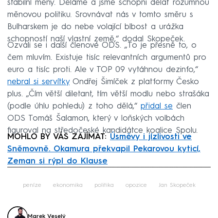
stabilní měny. Děláme a jsme schopni dělat rozumnou
měnovou politiku. Srovnávat nás v tomto směru s
Bulharskem je do nebe volající blbost a urážka
schopností naší vlastní země,“ dodal Skopeček.
Ozvali se i další členové ODS. „To je přesně to, o
čem mluvím. Existuje tisíc relevantních argumentů pro
euro a tisíc proti. Ale v TOP 09 vytáhnou dezinfo,“
nebral si servítky
Ondřej Šimíček z platformy Česko
plus. „Čím větší diletant, tím větší modlu nebo strašáka
(podle úhlu pohledu) z toho dělá,“
přidal se
člen
ODS Tomáš Šalamon, který v loňských volbách
figuroval na středočeské kandidátce koalice Spolu.
MOHLO BY VÁS ZAJÍMAT:
Úsměvy i jízlivosti ve
Sněmovně. Okamura překvapil Pekarovou kyticí,
Zeman si rýpl do Klause
Failed to fetch
peníze
ekonomika
politika
opozice
Jan Skopeček
Marek Veselý