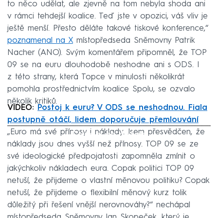
to něco udělat, ale zjevně na tom nebyla shoda ani
v rámci tehdejší koalice. Teď jste v opozici, váš vliv je
ještě menší. Přesto děláte takové tiskové konference,“
poznamenal na X
místopředseda Sněmovny Patrik
Nacher (ANO). Svým komentářem připomněl, že TOP
09 se na euru dlouhodobě neshodne ani s ODS. I
z této strany, která Topce v minulosti několikrát
pomohla prostřednictvím koalice Spolu, se ozvalo
několik kritiků.
VIDEO:
Postoj k euru? V ODS se neshodnou. Fiala
postupně otáčí, lidem doporučuje přemlouvání
„Euro má své přínosy i náklady. Jsem přesvědčen, že
Failed to fetch
náklady jsou dnes vyšší než přínosy. TOP 09 se ze
své ideologické předpojatosti zapomněla zmínit o
jakýchkoliv nákladech eura. Copak politici TOP 09
netuší, že přijdeme o vlastní měnovou politiku? Copak
netuší, že přijdeme o flexibilní měnový kurz tolik
důležitý při řešení vnější nerovnováhy?“ nechápal
místopředseda Sněmovny Jan Skopeček, který je