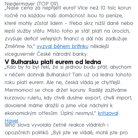
Niedermayer (TOP 09).
„Naše cena za nepřijetí eura? Více než 10 tisíc korun
ročně na každou naši domácnost. Jsou to peníze,
které mohly zůstat lidem – třeba skrz nižší daně nebo
lepší služby státu. Místo toho je stát platí na úrocích,
zvyšuje deficit veřejných financí a dál nás zadlužuje.
Změňme to,“
vyzval během brífinku
někdejší
viceguvernér České národní banky.
V Bulharsku platí eurem od ledna
„Kdo by to byl řekl, že si jednou budu přát, abychom
v něčem dohnali Bulharsko? Tam už od ledna tohoto
roku platí eurem. Ale ne, česká vláda je chytřejší.
Mermomocí se chce držet koruny. Raději zažíváme
kurzovou ruletu, kdy chvíli dusíme export, chvíli import,
dovolené máme dražší a jsme více náchylní k
ekonomickým otřesům. Úplný nesmysl,“
kritizoval
Havel
.
Jeho slova vyvolala četné reakce vládních i
opozičních politiků. „Byli jste ve vládě, mohli jste pro