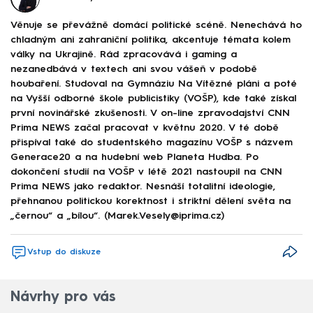
Věnuje se převážně domácí politické scéně. Nenechává ho
chladným ani zahraniční politika, akcentuje témata kolem
války na Ukrajině. Rád zpracovává i gaming a
nezanedbává v textech ani svou vášeň v podobě
houbaření. Studoval na Gymnáziu Na Vítězné pláni a poté
na Vyšší odborné škole publicistiky (VOŠP), kde také získal
první novinářské zkušenosti. V on-line zpravodajství CNN
Prima NEWS začal pracovat v květnu 2020. V té době
přispíval také do studentského magazínu VOŠP s názvem
Generace20 a na hudební web Planeta Hudba. Po
dokončení studií na VOŠP v létě 2021 nastoupil na CNN
Prima NEWS jako redaktor. Nesnáší totalitní ideologie,
přehnanou politickou korektnost i striktní dělení světa na
„černou“ a „bílou“. (Marek.Vesely@iprima.cz)
Vstup do diskuze
Návrhy pro vás