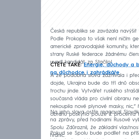
Česká republika se zavázala navýši
Podle Prokopa to však není ničím g
americké zpravodajské komunity, kte
strany Ruské federace žádnému člensk
uvedl kandidát za Stačilo!.
ČTĚTE TAKÉ:
Energie, důchody a b
na důchodce i zahrádkáře
A že podobná slova zaznívala i před
dojde, Ukrajina bude do tří dnů obs
trochu jinde. Vytvářet ruského strašá
současná vláda pro civilní obranu ne
nekoupila nové plynové masky, nic,“ 
Na jeho slova ostře reagoval Slovák.
obranu poskytlo pouze 2 procenta 
na zprávy, před hodinami Rusové vyb
Spolu. Zdůraznil, že základní vlastnos
Pokud se Spolu bude podílet na příš
hranic.