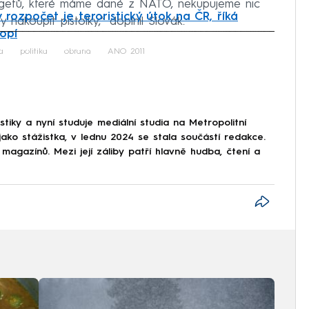
targetů, které máme dané z NATO, nekupujeme nic
 rozpočet je teroristický útok na ČR, říká
 nakoupit pistolky,“ doplnil Slovák.
nopí
iled to fetch
a
politika
obrana
ANO 2011
stiky a nyní studuje mediální studia na Metropolitní
ko stážistka, v lednu 2024 se stala součástí redakce.
 magazínů. Mezi její záliby patří hlavně hudba, čtení a