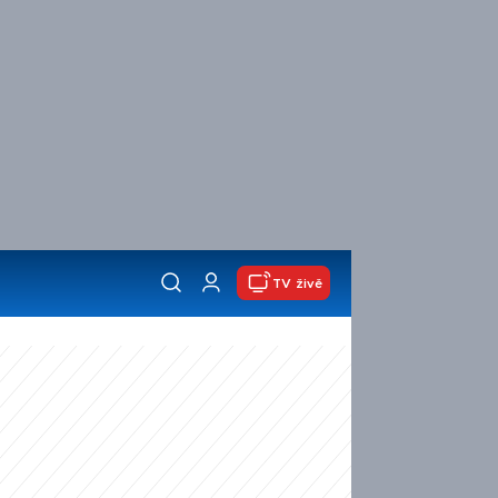
TV živě