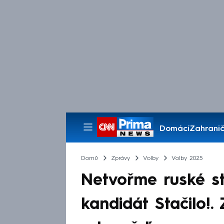
Domácí
Zahranič
Pořady
Domů
Zprávy
Volby
Volby 2025
Netvořme ruské st
kandidát Stačilo!.