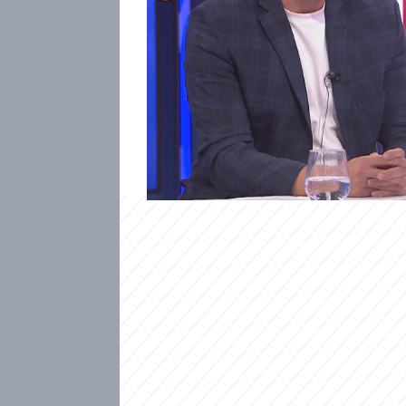
Žádná vojenská hrozba ze st
státu NATO nehrozí. V pořad
NEWS to řekl Vítek Prokop (nes
Plzeňském kraji. S jeho slovy 
na 4. místě kandidátky Spolu v
obrana země prioritou.