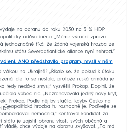
t výdaje na obranu do roku 2030 na 3 % HDP.
eopoliticky odůvodněno. „Máme výroční zprávu
rá jednoznačně říká, že žádná vojenská hrozba ze
ému státu Severoatlantické aliance nyní nehrozí,“
ydlení. ANO představilo program, myslí v něm
 válkou na Ukrajině? „Říkalo se, že pokud k útoku
azená, ale to se nestalo, protože ruská armáda je
ka tedy nedává smysl,“ vysvětlil Prokop. Doplnil, že
udělala vůbec nic. „Nezrenovovala jediný nový kryt,
řekl Prokop. Podle něj by stačilo, kdyby Česko na
 „Geopolitická hrozba tu rozhodně je. Podívejte se
HDP.
ombardovali nemocnici,“ kontroval kandidát za
tí státu je zajistit obranu vlasti, svých občanů a
tí vládě, chce výdaje na obranu zvyšovat. „To má