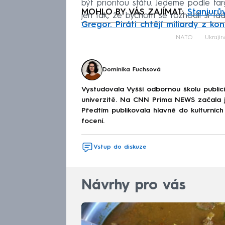
být prioritou státu. Jedeme podle 
MOHLO BY VÁS ZAJÍMAT:
Stanjurův
jen tak, že bychom se rozhodli si tady
Gregor. Piráti chtějí miliardy z ko
Fa
NATO
Ukrajin
Dominika Fuchsová
Vystudovala Vyšší odbornou školu publici
univerzitě. Na CNN Prima NEWS začala ja
Předtím publikovala hlavně do kulturních
focení.
Vstup do diskuze
Návrhy pro vás