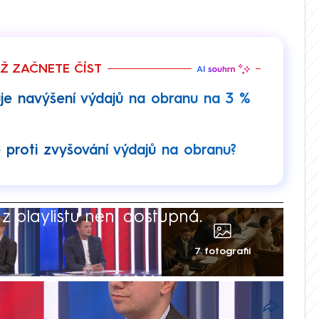
EŽ ZAČNETE ČÍST
je navýšení výdajů na obranu na 3 %
 proti zvyšování výdajů na obranu?
 playlistu není dostupná.
7 fotografií