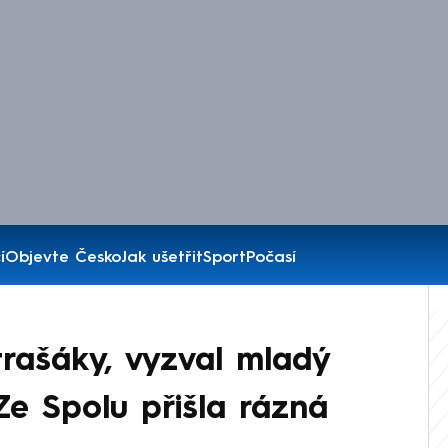
í
Objevte Česko
Jak ušetřit
Sport
Počasí
rašáky, vyzval mladý
 Ze Spolu přišla rázná