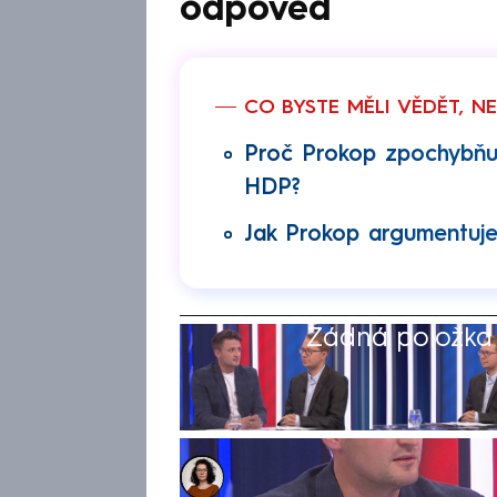
odpověď
CO BYSTE MĚLI VĚDĚT, N
Proč Prokop zpochybňu
HDP?
Jak Prokop argumentuje
Žádná položka z
Dominika Fuchsová
4. zář 2025, 23:16