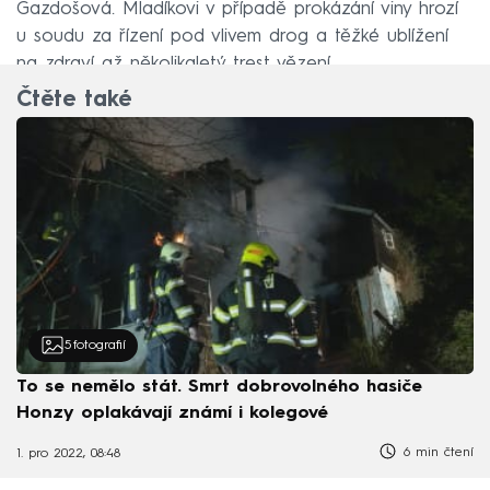
Gazdošová. Mladíkovi v případě prokázání viny hrozí
u soudu za řízení pod vlivem drog a těžké ublížení
na zdraví až několikaletý trest vězení.
Čtěte také
5
fotografií
To se nemělo stát. Smrt dobrovolného hasiče
Honzy oplakávají známí i kolegové
6 min čtení
1. pro 2022, 08:48