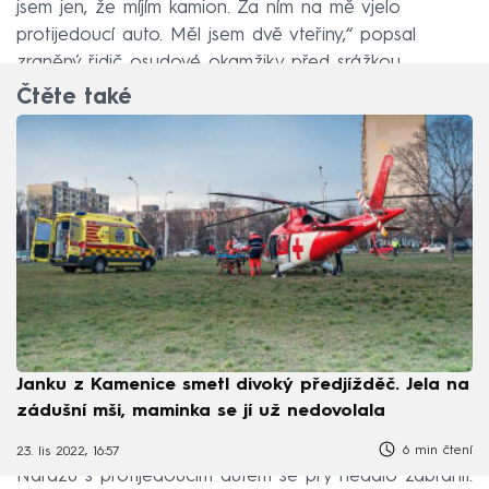
jsem jen, že míjím kamion. Za ním na mě vjelo
protijedoucí auto. Měl jsem dvě vteřiny,“ popsal
zraněný řidič osudové okamžiky před srážkou.
Čtěte také
Janku z Kamenice smetl divoký předjížděč. Jela na
zádušní mši, maminka se jí už nedovolala
6 min čtení
23. lis 2022, 16:57
Nárazu s protijedoucím autem se prý nedalo zabránit.