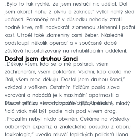
„Bylo to tak rychlé, že jsem nestačil nic udělat. Dal
jsem akorát nohu z plynu a zakřičel,“ vylíčil náhlý sled
událostí. Poraněný muž v důsledku nehody ztratil
hodně krve, měl nadvakrát zlomenou stehenní i pažní
kost. Utrpěl také zlomeniny osmi žeber. Následně
podstoupil několik operací a v současné době
zůstává hospitalizovaný na rehabilitačním oddělení.
Dostal jsem druhou šanci
„Děkuju všem, kdo se o mě postarali, všem
záchranářům, všem doktorům. Všichni, kdo okolo mě
lítali, všem moc děkuju. Dostal jsem druhou šanci,“
vzkázal s vděkem. Ostatním řidičům posílá slova
varování a nabádá je k maximální opatrnosti a
pozornosti za všech dopravních podmínek.
Přesné příčiny nehody nadále zjišťují policisté, mladý
řidič však měl být podle nich pod vlivem drog.
„Prozatím nebyl nikdo obviněn. Čekáme na výsledky
odborných expertiz a znaleckého posudku z oboru
toxikologie,“ uvedla mluvčí teplických policistů Ilona