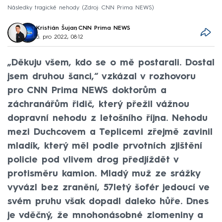
Následky tragické nehody
Zdroj: CNN Prima NEWS
Kristián Šujan
,
CNN Prima NEWS
5. pro 2022, 08:12
„Děkuju všem, kdo se o mě postarali. Dostal
jsem druhou šanci,“ vzkázal v rozhovoru
pro CNN Prima NEWS doktorům a
záchranářům řidič, který přežil vážnou
dopravní nehodu z letošního října. Nehodu
mezi Duchcovem a Teplicemi zřejmě zavinil
mladík, který měl podle prvotních zjištění
policie pod vlivem drog předjíždět v
protisměru kamion. Mladý muž ze srážky
vyvázl bez zranění, 57letý šofér jedoucí ve
svém pruhu však dopadl daleko hůře. Dnes
je vděčný, že mnohonásobné zlomeniny a