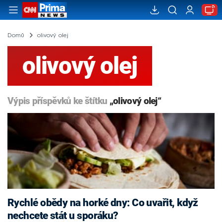
Domů
olivový olej
olivový olej
Výpis příspěvků ke štítku
„olivový olej“
Rychlé obědy na horké dny: Co uvařit, když
nechcete stát u sporáku?