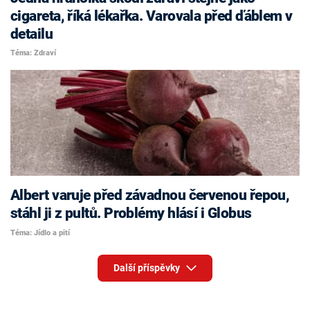
cigareta, říká lékařka. Varovala před ďáblem v
detailu
Téma: Zdraví
Albert varuje před závadnou červenou řepou,
stáhl ji z pultů. Problémy hlásí i Globus
Téma: Jídlo a pití
Další příspěvky