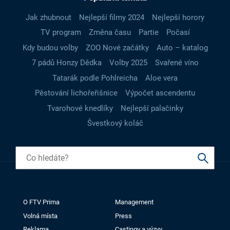
Jak zhubnout
Nejlepší filmy 2024
Nejlepší horory
TV program
Změna času
Partie
Počasí
Kdy budou volby
ZOO Nové začátky
Auto – katalog
7 pádů Honzy Dědka
Volby 2025
Svařené víno
Tatarák podle Pohlreicha
Aloe vera
Pěstování lichořeřišnice
Výpočet ascendentu
Tvarohové knedlíky
Nejlepší palačinky
Švestkový koláč
O FTV Prima
Management
Volná místa
Press
Reklama
Castingy a výzvy