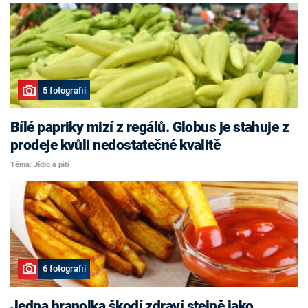
5 fotografií
Bílé papriky mizí z regálů. Globus je stahuje z
prodeje kvůli nedostatečné kvalitě
Téma: Jídlo a pití
6 fotografií
Jedna hranolka škodí zdraví stejně jako