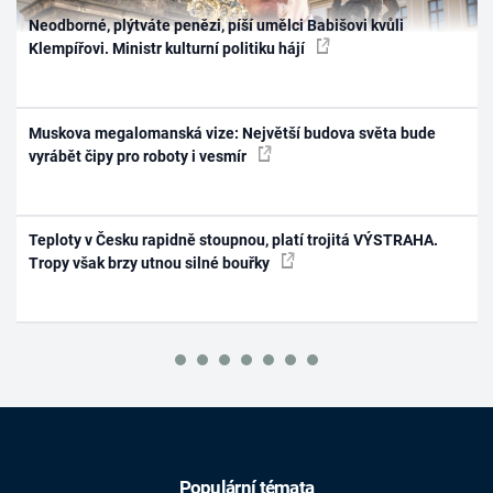
Neodborné, plýtváte penězi, píší umělci Babišovi kvůli
Klempířovi. Ministr kulturní politiku hájí
Muskova megalomanská vize: Největší budova světa bude
vyrábět čipy pro roboty i vesmír
Teploty v Česku rapidně stoupnou, platí trojitá VÝSTRAHA.
Tropy však brzy utnou silné bouřky
Populární témata