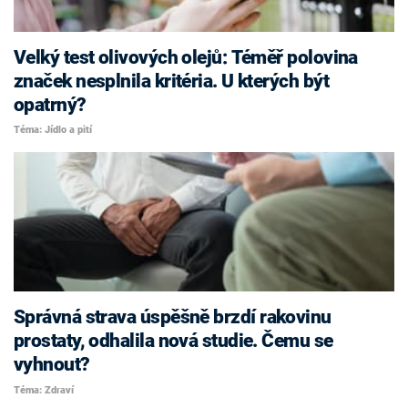
Velký test olivových olejů: Téměř polovina
značek nesplnila kritéria. U kterých být
opatrný?
Téma: Jídlo a pití
Správná strava úspěšně brzdí rakovinu
prostaty, odhalila nová studie. Čemu se
vyhnout?
Téma: Zdraví