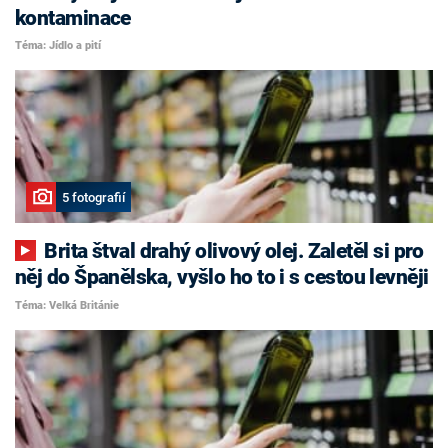
kontaminace
Téma: Jídlo a pití
5 fotografií
Brita štval drahý olivový olej. Zaletěl si pro
něj do Španělska, vyšlo ho to i s cestou levněji
Téma: Velká Británie