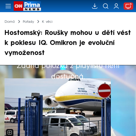
Domů
Pořady
K věci
Hostomský: Roušky mohou u dětí vést
k poklesu IQ. Omikron je evoluční
vymoženost
Žádná položka z playlistu není
Výběr redakce
dostupná.