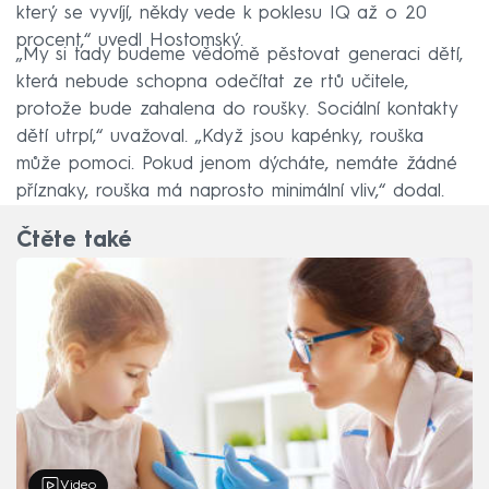
který se vyvíjí, někdy vede k poklesu IQ až o 20
procent,“ uvedl Hostomský.
„My si tady budeme vědomě pěstovat generaci dětí,
která nebude schopna odečítat ze rtů učitele,
protože bude zahalena do roušky. Sociální kontakty
dětí utrpí,“ uvažoval. „Když jsou kapénky, rouška
může pomoci. Pokud jenom dýcháte, nemáte žádné
příznaky, rouška má naprosto minimální vliv,“ dodal.
Čtěte také
Video