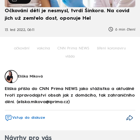
Očkování dětí je nesmysl, tvrdí Šinkora. Na covid
jich už zemřelo dost, oponuje Hel
6 min čtení
13. led 2022, 06:11
očkování
vakcína
CNN Prima NEWS
šíření koronaviru
vláda
Eliška Míková
Eliška přišla do CNN Prima NEWS jako stážistka a aktuálně
tvoří zpravodajství obsah jak z domácího, tak zahraničního
dění. (eliska.mikova@iprima.cz)
Vstup do diskuze
Návrhy pro vás