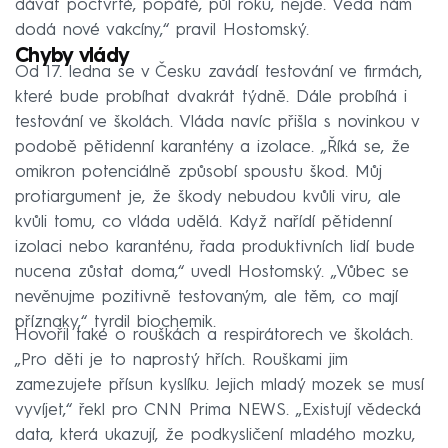
dávat počtvrté, popáté, půl roku, nejde. Věda nám
dodá nové vakcíny,“ pravil Hostomský.
Chyby vlády
Od 17. ledna se v Česku zavádí testování ve firmách,
které bude probíhat dvakrát týdně. Dále probíhá i
testování ve školách. Vláda navíc přišla s novinkou v
podobě pětidenní karantény a izolace. „Říká se, že
omikron potenciálně způsobí spoustu škod. Můj
protiargument je, že škody nebudou kvůli viru, ale
kvůli tomu, co vláda udělá. Když nařídí pětidenní
izolaci nebo karanténu, řada produktivních lidí bude
nucena zůstat doma,“ uvedl Hostomský. „Vůbec se
nevěnujme pozitivně testovaným, ale těm, co mají
příznaky,“ tvrdil biochemik.
Hovořil také o rouškách a respirátorech ve školách.
„Pro děti je to naprostý hřích. Rouškami jim
zamezujete přísun kyslíku. Jejich mladý mozek se musí
vyvíjet,“ řekl pro CNN Prima NEWS. „Existují vědecká
data, která ukazují, že podkysličení mladého mozku,