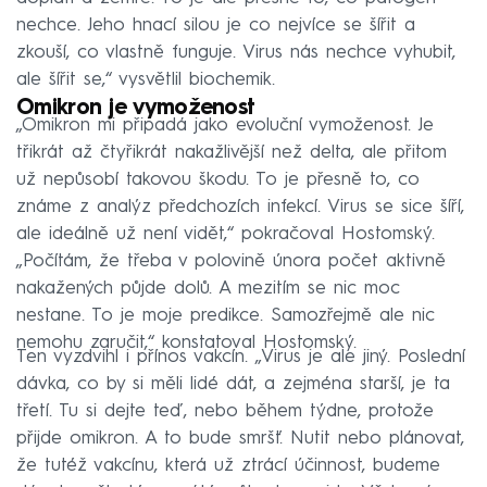
nechce. Jeho hnací silou je co nejvíce se šířit a
zkouší, co vlastně funguje. Virus nás nechce vyhubit,
ale šířit se,“ vysvětlil biochemik.
Omikron je vymoženost
„Omikron mi připadá jako evoluční vymoženost. Je
třikrát až čtyřikrát nakažlivější než delta, ale přitom
už nepůsobí takovou škodu. To je přesně to, co
známe z analýz předchozích infekcí. Virus se sice šíří,
ale ideálně už není vidět,“ pokračoval Hostomský.
„Počítám, že třeba v polovině února počet aktivně
nakažených půjde dolů. A mezitím se nic moc
nestane. To je moje predikce. Samozřejmě ale nic
nemohu zaručit,“ konstatoval Hostomský.
Ten vyzdvihl i přínos vakcín. „Virus je ale jiný. Poslední
dávka, co by si měli lidé dát, a zejména starší, je ta
třetí. Tu si dejte teď, nebo během týdne, protože
přijde omikron. A to bude smršť. Nutit nebo plánovat,
že tutéž vakcínu, která už ztrácí účinnost, budeme