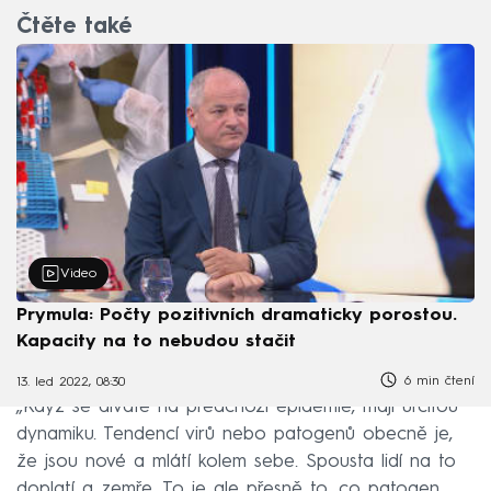
Čtěte také
Video
Prymula: Počty pozitivních dramaticky porostou.
Kapacity na to nebudou stačit
6 min čtení
13. led 2022, 08:30
„Když se díváte na předchozí epidemie, mají určitou
dynamiku. Tendencí virů nebo patogenů obecně je,
že jsou nové a mlátí kolem sebe. Spousta lidí na to
doplatí a zemře. To je ale přesně to, co patogen