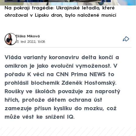
Na pokraji tragédie: Ukrajinské letadlo, které
P
ohrožoval v Lipsku dron, bylo naložené municí
e
Eliška Míková
13. led 2022, 16:08
Vláda varianty koronaviru delta končí a
omikron je jako evoluční vymoženost. V
pořadu K věci na CNN Prima NEWS to
prohlásil biochemik Zdeněk Hostomský.
Roušky ve školách považuje za naprostý
hřích, protože dětem ochrana úst
zamezuje přísun kyslíku do mozku, což
může vést ke snížení IQ.