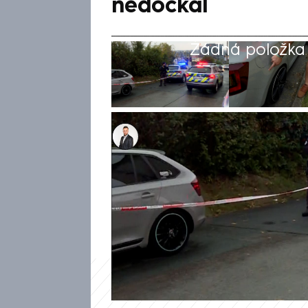
nedočkal
Žádná položka z
Ondřej Pořízek
23. srp 2024, 23:42
Záměna za zloděje vedla k to
prostříleli vůz, ve kterém sed
když od té doby uplynuly už 
neomluvil, ani mu neuhradil vz