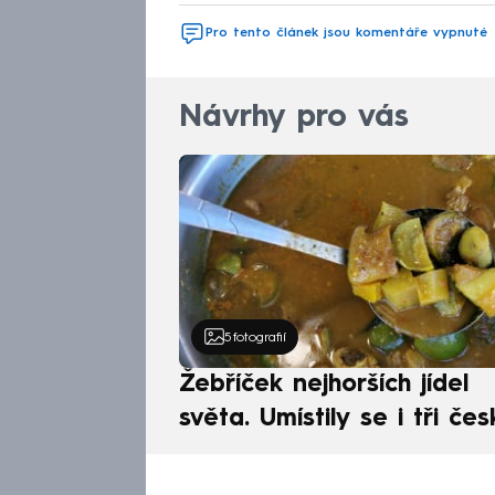
Pro tento článek jsou komentáře vypnuté
Návrhy pro vás
5
fotografií
Žebříček nejhorších jídel
světa. Umístily se i tři čes
pokrmy, vévodí skandináv
kuchyně