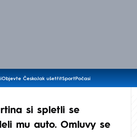
í
Objevte Česko
Jak ušetřit
Sport
Počasí
tina si spletli se
leli mu auto. Omluvy se