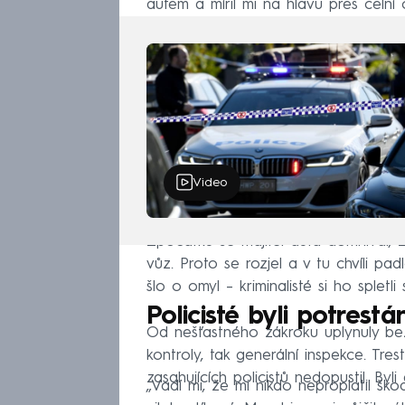
autem a mířil mi na hlavu přes čelní
Video
Zpočátku se majitel auta domníval, 
vůz. Proto se rozjel a v tu chvíli pad
šlo o omyl – kriminalisté si ho spletli
Policisté byli potrestá
Od nešťastného zákroku uplynuly bezmá
kontroly, tak generální inspekce. Tre
zasahujících policistů nedopustil. Byli
„Vadí mi, že mi nikdo neproplatil šk