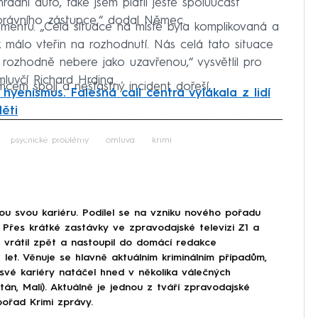
hradní auto, také jsem platil ještě spoluúčast
 právního zástupce,“ dodal Němec.
omentu. „Celá situace na místě byla komplikovaná a
ik málo vteřin na rozhodnutí. Nás celá tato situace
c rozhodně nebere jako uzavřenou,“ vysvětlil pro
uvčí Richard Hrdina.
ěmcem spojí a nešťastný incident dořeší.
hyenismus. Falešná call centra vylákala z lidí
ěti
iled to fetch
psychické problémy
omluva
krimi
lou svou kariéru. Podílel se na vzniku nového pořadu
7. Přes krátké zastávky ve zpravodajské televizi Z1 a
 vrátil zpět a nastoupil do domácí redakce
let. Věnuje se hlavně aktuálním kriminálním případům,
vé kariéry natáčel hned v několika válečných
tán, Mali). Aktuálně je jednou z tváří zpravodajské
ořad Krimi zprávy.