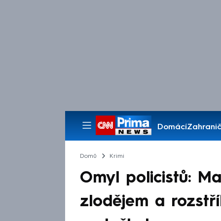
Domácí
Zahranič
Pořady
Domů
Krimi
Omyl policistů: Mar
zlodějem a rozstří