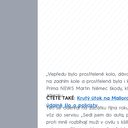
„Vepředu bylo prostřelené kolo, dáv
na zadním kole a prostřelená byla i 
Prima NEWS Martin Němec škody, kte
zákroku.
ČTĚTE TAKÉ:
Krutý útok na Mallorc
údajně šlo o policisty
Ten se odehrál na začátku října roku
vůz do servisu. „Sedl jsem do auta, 
proti mně rozbíhají muži v civilu s kš