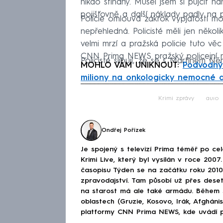
nikdo stíhaný. Musel jsem si půjčit ná
pojišťovně a další náklady padly na
Policie omlouvá zákrok vypjatostí m
nepřehledná. Policisté měli jen někol
velmi mrzí a pražská policie tuto vě
CNN Prima NEWS pražský policejní ml
Policisté slibují, že se s Martinem N
MOHLO VÁM UNIKNOUT:
Podvodný 
miliony na onkologicky nemocné d
Fa
Krimi zprávy
auto
Ondřej Pořízek
Je spojený s televizí Prima téměř po ce
Krimi Live, který byl vysílán v roce 200
časopisu Týden se na začátku roku 2010
zpravodajství. Tam působí už přes deset 
na starost má ale také armádu. Během s
oblastech (Gruzie, Kosovo, Irák, Afghánis
platformy CNN Prima NEWS, kde uvádí p