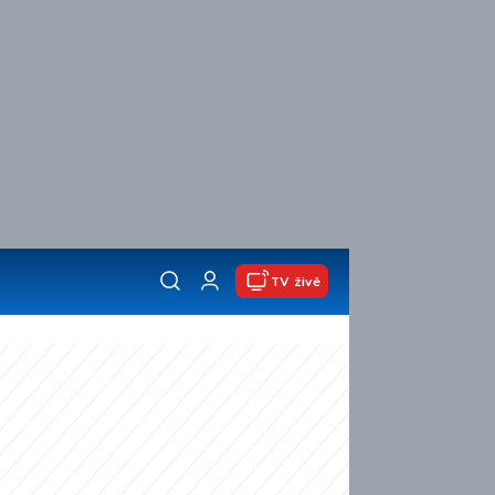
TV živě