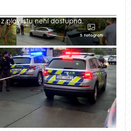
 playlistu není dostupná.
5 fotografií
mu, že policisté Martinu Němcovi
ěl. On poté skončil v péči psychologa. I
více než dva roky, dodnes se mu nikdo
niklou škodu.