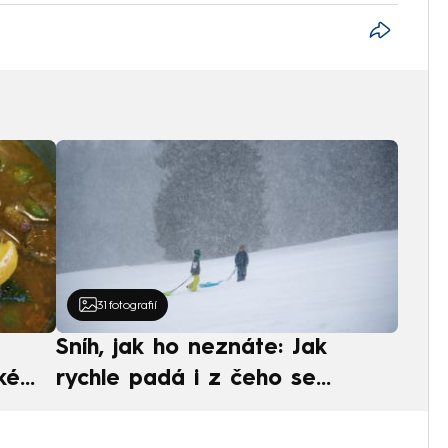
31
fotografií
Sníh, jak ho neznáte: Jak
ké
rychle padá i z čeho se
ská
skládá. A vločky nejsou bílé