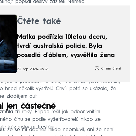
 okno,“ popsal děsivý zážitek Němec.
Čtěte také
Matka podřízla 10letou dceru,
tvrdí australská policie. Byla
posedlá ďáblem, vysvětlila žena
6 min čtení
23. srp 2024, 06:28
že jde o přepadení a chtějí mu ukrást jeho milovaný
lo hned několik výstřelů. Chvíli poté se ukázalo, že
 se zlodějem aut.
ni jen částečně
la tři roky. Případ řešil jak odbor vnitřní
stného činu se podle vyšetřovatelů nikdo ze
 ale kázeňsky potrestáni.
odu, že se mi dodnes nikdo neomluvil, ani že není