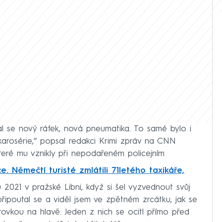
al se nový ráfek, nová pneumatika. To samé bylo i
karosérie,“ popsal redakci Krimi zpráv na CNN
ré mu vznikly při nepodařeném policejním
e. Němečtí turisté zmlátili 71letého taxikáře,
 2021 v pražské Libni, když si šel vyzvednout svůj
připoutal se a viděl jsem ve zpětném zrcátku, jak se
iltovkou na hlavě. Jeden z nich se ocitl přímo před