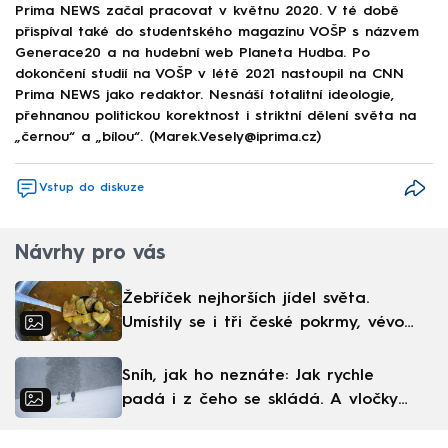
Prima NEWS začal pracovat v květnu 2020. V té době
přispíval také do studentského magazínu VOŠP s názvem
Generace20 a na hudební web Planeta Hudba. Po
dokončení studií na VOŠP v létě 2021 nastoupil na CNN
Prima NEWS jako redaktor. Nesnáší totalitní ideologie,
přehnanou politickou korektnost i striktní dělení světa na
„černou“ a „bílou“. (Marek.Vesely@iprima.cz)
Vstup do diskuze
Návrhy pro vás
Žebříček nejhorších jídel světa.
Umístily se i tři české pokrmy, vévodí
skandinávská kuchyně
Sníh, jak ho neznáte: Jak rychle
padá i z čeho se skládá. A vločky
nejsou bílé