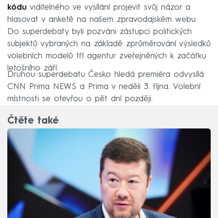
kódu
viditelného ve vysílání projevit svůj názor a
hlasovat v anketě na našem zpravodajském webu.
Do superdebaty byli pozváni zástupci politických
subjektů vybraných na základě zprůměrování výsledků
volebních modelů tří agentur zveřejněných k začátku
letošního září.
Druhou superdebatu Česko hledá premiéra odvysílá
CNN Prima NEWS a Prima v neděli 3. října. Volební
místnosti se otevřou o pět dní později.
Čtěte také