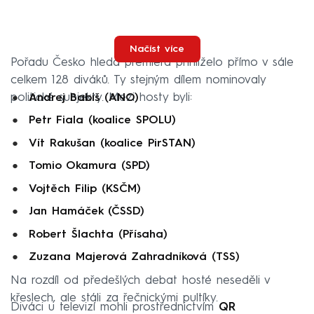
Načíst více
Pořadu Česko hledá premiéra přihlíželo přímo v sále
celkem 128 diváků. Ty stejným dílem nominovaly
politické subjekty. Mezi hosty byli:
Andrej Babiš (ANO)
Petr Fiala (koalice SPOLU)
Vít Rakušan (koalice PirSTAN)
Tomio Okamura (SPD)
Vojtěch Filip (KSČM)
Jan Hamáček (ČSSD)
Robert Šlachta (Přísaha)
Zuzana Majerová Zahradníková (TSS)
Na rozdíl od předešlých debat hosté neseděli v
křeslech, ale stáli za řečnickými pultíky.
Diváci u televizí mohli prostřednictvím
QR