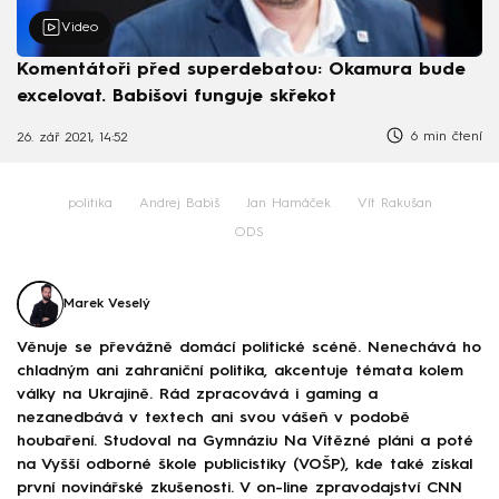
Video
Komentátoři před superdebatou: Okamura bude
excelovat. Babišovi funguje skřekot
6 min čtení
26. zář 2021, 14:52
politika
Andrej Babiš
Jan Hamáček
Vít Rakušan
ODS
Marek Veselý
Věnuje se převážně domácí politické scéně. Nenechává ho
chladným ani zahraniční politika, akcentuje témata kolem
války na Ukrajině. Rád zpracovává i gaming a
nezanedbává v textech ani svou vášeň v podobě
houbaření. Studoval na Gymnáziu Na Vítězné pláni a poté
na Vyšší odborné škole publicistiky (VOŠP), kde také získal
první novinářské zkušenosti. V on-line zpravodajství CNN