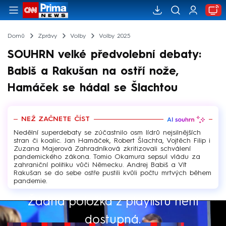
Domů
Zprávy
Volby
Volby 2025
SOUHRN velké předvolební debaty:
Babiš a Rakušan na ostří nože,
Hamáček se hádal se Šlachtou
NEŽ ZAČNETE ČÍST
Nedělní superdebaty se zúčastnilo osm lídrů nejsilnějších
stran či koalic. Jan Hamáček, Robert Šlachta, Vojtěch Filip i
Zuzana Majerová Zahradníková zkritizovali schválení
pandemického zákona. Tomio Okamura sepsul vládu za
zahraniční politiku vůči Německu. Andrej Babiš a Vít
Rakušan se do sebe ostře pustili kvůli počtu mrtvých během
pandemie.
Žádná položka z playlistu není
Výběr redakce
dostupná.