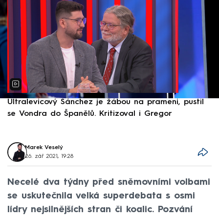
Ultralevicový Sánchez je žábou na prameni, pustil
P
se Vondra do Španělů. Kritizoval i Gregor
F
Marek Veselý
26. zář 2021, 19:28
Necelé dva týdny před sněmovními volbami
se uskutečnila velká superdebata s osmi
lídry nejsilnějších stran či koalic. Pozvání