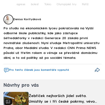
agrese
bolest
Tokio
Olympijské hry
Paříž
Denisa Korityáková
Po studiu na ekonomickém lyceu pokračovala na Vyšší
odborné škole publicistiky, kde jako zástupce
šéfredaktorky v redakci Generace 20 získala první
novinářské zkušenosti. Nyní studuje Metropolitní univerzitu
Praha, obor Mediální studia. V redakci CNN Prima NEWS
působí už třetím rokem a věnuje se převážně domácímu
dění, a to od politiky až po sociální témata.
Pro tento článek jsou komentáře vypnuté
Návrhy pro vás
Žebříček nejhorších jídel světa.
Umístily se i tři české pokrmy, vévodí