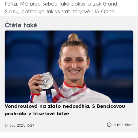
Paříži. Má před sebou také pokus o zisk Grand
Slamu, potřebuje tak vyhrát zářijové US Open.
Čtěte také
Vondroušová na zlato nedosáhla. S Bencicovou
prohrála v třísetové bitvě
6 min čtení
31. čvc 2021, 16:27