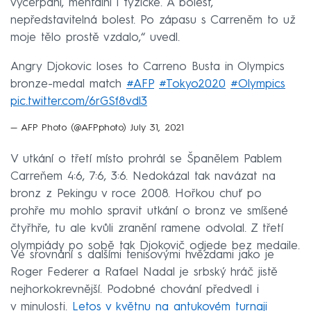
vyčerpání, mentální i fyzické. A bolest,
nepředstavitelná bolest. Po zápasu s Carreněm to už
moje tělo prostě vzdalo,“ uvedl.
Angry Djokovic loses to Carreno Busta in Olympics
bronze-medal match
#AFP
#Tokyo2020
#Olympics
pic.twitter.com/6rGSf8vdl3
— AFP Photo (@AFPphoto)
July 31, 2021
V utkání o třetí místo prohrál se Španělem Pablem
Carreňem 4:6, 7:6, 3:6. Nedokázal tak navázat na
bronz z Pekingu v roce 2008. Hořkou chuť po
prohře mu mohlo spravit utkání o bronz ve smíšené
čtyřhře, tu ale kvůli zranění ramene odvolal. Z třetí
olympiády po sobě tak Djokovič odjede bez medaile.
Ve srovnání s dalšími tenisovými hvězdami jako je
Roger Federer a Rafael Nadal je srbský hráč jistě
nejhorkokrevnější. Podobné chování předvedl i
v minulosti.
Letos v květnu na antukovém turnaji