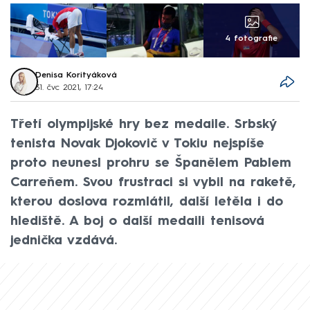
4 fotografie
Denisa Korityáková
31. čvc 2021, 17:24
Třetí olympijské hry bez medaile. Srbský
tenista Novak Djokovič v Tokiu nejspíše
proto neunesl prohru se Španělem Pablem
Carreňem. Svou frustraci si vybil na raketě,
kterou doslova rozmlátil, další letěla i do
hlediště. A boj o další medaili tenisová
jednička vzdává.