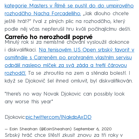
kategorie Masters v Římě se pustil do do umpirového
rozhodčího Nacha Forcadelliho.
„Jak dlouho chcete
ještě hrát?“ řval z plných plic na rozhodčího, který
podle něj včas nepřerušil hru kvůli počínajícímu dešti.
Carreňo ho nerozhodil poprvé
Minulý rok si za nemístné chování vysloužil dokonce
i diskvalifikaci.
Na tenisovém US Open srbský favorit v
osmifinále s Carreněm po prohraném vlastním servisu
odpálil naslepo míček za svá záda a trefil čárovou
rozhodčí.
Ta se zhroutila na zem a sténala bolestí. I
když se Djokovič šel ihned omluvit, byl diskvalifikován.
"there's no way Novak Djokovic can possibly look
any worse this year"
Djokovic:
pic.twitter.com/lNakdpAxDD
— Eoin Sheahan (@EoinSheahan)
September 6, 2020
Srbský hráč chce štěstí zkusit znovu za tři roky v