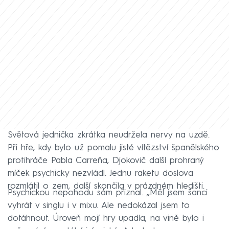
Světová jednička zkrátka neudržela nervy na uzdě.
Při hře, kdy bylo už pomalu jisté vítězství španělského
protihráče Pabla Carreňa, Djokovič další prohraný
míček psychicky nezvládl. Jednu raketu doslova
rozmlátil o zem, další skončila v prázdném hledišti.
Psychickou nepohodu sám přiznal. „Měl jsem šanci
vyhrát v singlu i v mixu. Ale nedokázal jsem to
dotáhnout. Úroveň mojí hry upadla, na vině bylo i