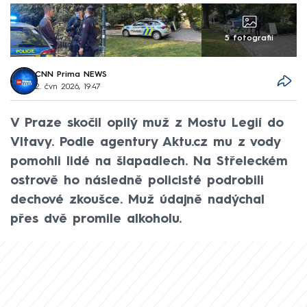
5 fotografií
CNN Prima NEWS
2. čvn 2026, 19:47
V Praze skočil opilý muž z Mostu Legií do
Vltavy. Podle agentury Aktu.cz mu z vody
pomohli lidé na šlapadlech. Na Střeleckém
ostrově ho následně policisté podrobili
dechové zkoušce. Muž údajně nadýchal
přes dvě promile alkoholu.