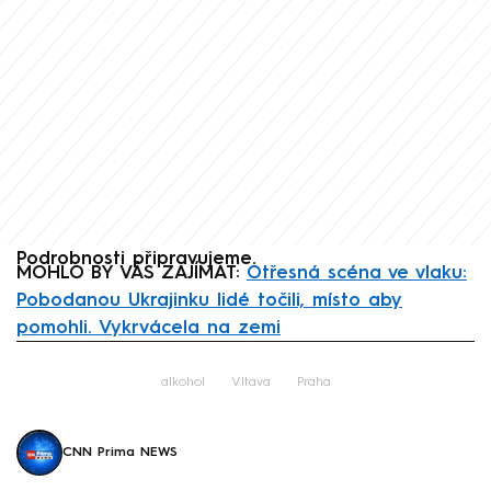
Podrobnosti připravujeme.
MOHLO BY VÁS ZAJÍMAT:
Otřesná scéna ve vlaku:
Pobodanou Ukrajinku lidé točili, místo aby
pomohli. Vykrvácela na zemi
Failed to fetch
alkohol
Vltava
Praha
CNN Prima NEWS