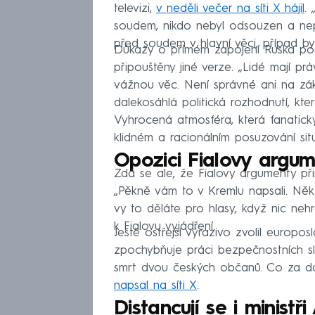
televizi,
v neděli večer na síti X hájil
.
soudem, nikdo nebyl odsouzen a nep
před soudem v hlavní věci, případ by
Důkazy o přímém zapojení Ruska podl
připouštěny jiné verze. „Lidé mají pr
vážnou věc. Není správné ani na zák
dalekosáhlá politická rozhodnutí, kt
Vyhrocená atmosféra, která fanaticky
klidném a racionálním posuzování situa
Opozici Fialovy argum
Zdá se ale, že Fialovy argumenty přin
„Pěkně vám to v Kremlu napsali. Někte
vy to děláte pro hlasy, když nic nehr
k Fialovu vyjádření.
Ještě ostřejší výrazivo zvolil euro
zpochybňuje práci bezpečnostních s
smrt dvou českých občanů. Co za dob
napsal na síti X
.
Distancují se i ministř