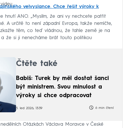
videu.
jinského velvyslance. Chce řešit výroky k
e hnutí ANO. „Myslím, že ani vy nechcete patřit
é. A určitě to není západní Evropa, takže nemlčte,
, a vzkažte těm, co teď vládnou, že tahle země je na
 a že si ji nenecháme brát touto politikou
Čtěte také
Babiš: Turek by měl dostat šanci
být ministrem. Svou minulost a
výroky si chce odpracovat
6 min čtení
5. led 2026, 13:39
 v nedělních Otázkách Václava Moravce v České