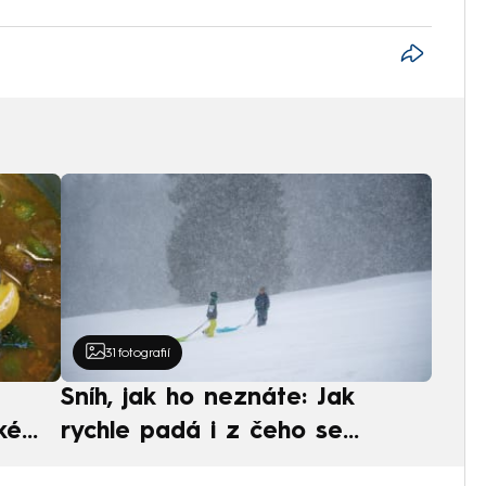
31
fotografií
Sníh, jak ho neznáte: Jak
ké
rychle padá i z čeho se
ská
skládá. A vločky nejsou bílé