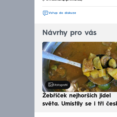
Vstup do diskuze
Návrhy pro vás
5
fotografií
Žebříček nejhorších jídel
světa. Umístily se i tři čes
pokrmy, vévodí skandináv