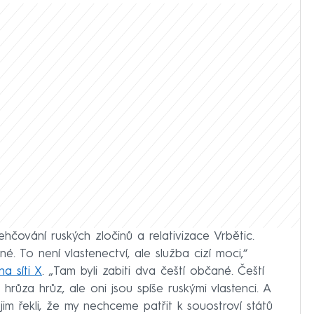
hčování ruských zločinů a relativizace Vrbětic.
. To není vlastenectví, ale služba cizí moci,“
a síti X
. „Tam byli zabiti dva čeští občané. Čeští
e hrůza hrůz, ale oni jsou spíše ruskými vlastenci. A
jim řekli, že my nechceme patřit k souostroví států