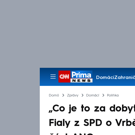
Domácí
Zahranič
Pořady
Domů
Zprávy
Domácí
Politika
„Co je to za doby
Fialy z SPD o Vrbě