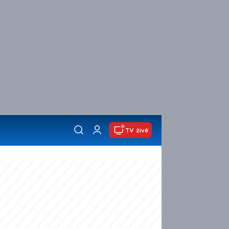
TV živě