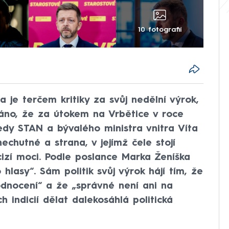
10 fotografií
 je terčem kritiky za svůj nedělní výrok,
áno, že za útokem na Vrbětice v roce
edy STAN a bývalého ministra vnitra Víta
chutné a strana, v jejímž čele stojí
izí moci. Podle poslance Marka Ženíška
 hlasy“. Sám politik svůj výrok hájí tím, že
hodnocení“ a že „správné není ani na
 indicií dělat dalekosáhlá politická