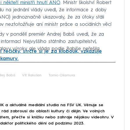
i někteří ministři hnutí ANO
. Ministr školství Robert
du na jednání vlády uvedl, že informace z doby
ANO) jednoznačně ukazovaly, že za útoky stáli
v neztotožňuje ani ministr práce a sociálních věcí
dy v pondělí premiér Andrej Babiš uvedl, že za
nformací Nejvyššího státního zastupitelství,
alovy výroky ale vláda podle Babiše neřešila.
í řečičky, strčte si je za klobouk, vzkazuje
Okamury.
iled to fetch
rej Babiš
Vít Rakušan
Tomio Okamura
UK a aktuálně mediální studia na FSV UK. Věnuje se
rád zabrousí do oblasti kultury či dějin. Ve volných
átem, přečte si knížku nebo zahraje nějakou videohru. V
aktor politického dění od podzimu 2023.