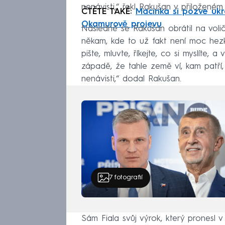
nenávisti,“ řekl Rakušan v přiloženém 
ČTĚTE TAKÉ:
Macinka si pozve ukra
Okamurově projevu
Následně se Rakušan obrátil na volič
někam, kde to už fakt není moc hezk
pište, mluvte, říkejte, co si myslíte
západě, že tahle země ví, kam patří,
nenávisti,“ dodal Rakušan.
7
fotografií
Sám Fiala svůj výrok, který pronesl