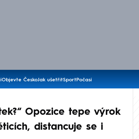
í
Objevte Česko
Jak ušetřit
Sport
Počasí
tek?“ Opozice tepe výrok
ticích, distancuje se i