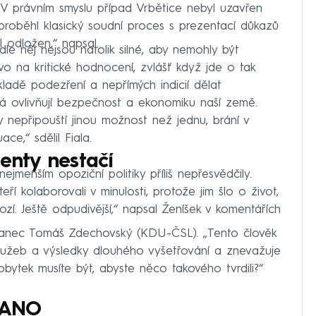
 „V právním smyslu případ Vrbětice nebyl uzavřen
roběhl klasický soudní proces s prezentací důkazů
l odložen,“ napsal.
e něj nejsou natolik silné, aby nemohly být
ávo na kritické hodnocení, zvlášť když jde o tak
ladě podezření a nepřímých indicií dělat
erá ovlivňují bezpečnost a ekonomiku naší země.
 nepřipouští jinou možnost než jednu, brání v
ce,“ sdělil Fiala.
enty nestačí
ejmenším opoziční politiky příliš nepřesvědčily.
ří kolaborovali v minulosti, protože jim šlo o život,
ozí. Ještě odpudivější,“ napsal Ženíšek v komentářích
poslanec Tomáš Zdechovský (KDU-ČSL). „Tento člověk
lužeb a výsledky dlouhého vyšetřování a znevažuje
ytek musíte být, abyste něco takového tvrdili?“
i ANO