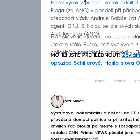
Fialův výrok v pondělí začali odmítat 
Plaga (za ANO) v pondělí při přícho
předchozí vlády Andreje Babiše (za 
agenti GRU. S Fialou se dle svých slo
Aleš Juchelka (ANO).
Na tiskové konferenci po jednání vlá
útokem stálo Rusko, což vyplývalo z i
policejního prezidenta a rozvědky. Fi
MOHLI JSTE PŘEHLÉDNOUT:
Žoviáln
opozice Schillerové. Hájila slova 
Fa
Twitter
politika
And
Petr Šilhán
Vystudoval bohemistiku a historii na FF 
převážně domácí politice a příležitostně 
chvílích rád bloudí po městě s fotoapar
redakci CNN Prima NEWS působí jako red
(Petr.Silhan@iprima.cz)