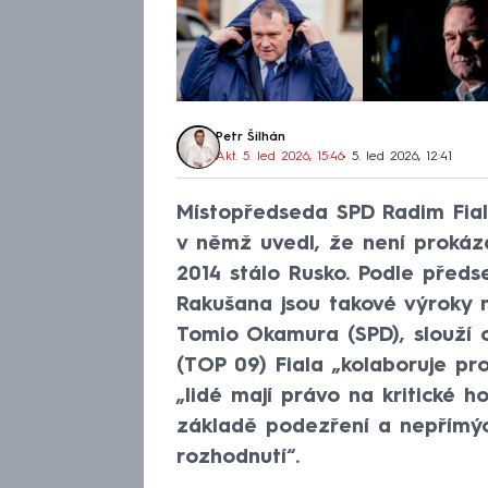
Petr Šilhán
Akt. 5. led 2026, 15:46
• 5. led 2026, 12:41
Místopředseda SPD Radim Fiala
v němž uvedl, že není prokáz
2014 stálo Rusko. Podle předs
Rakušana jsou takové výroky ne
Tomio Okamura (SPD), slouží c
(TOP 09) Fiala „kolaboruje pro
„lidé mají právo na kritické 
základě podezření a nepřímých
rozhodnutí“.