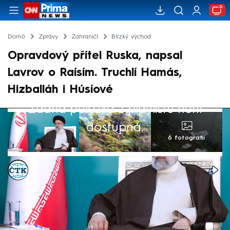
Domů
Zprávy
Zahraničí
Blízký východ
Opravdový přítel Ruska, napsal
Lavrov o Raísím. Truchlí Hamás,
Hizballáh i Húsíové
Žádná položka z playlistu není
dostupná.
6 fotografií
ČTK
20. kvě 2024, 09:45
Smutek nad smrtí íránského prezidenta
Ebráhíma Raísího vyjádřilo v pondělí ráno