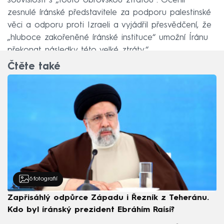
souvislosti s „touto obrovskou ztrátou“. Ocenil
zesnulé íránské představitele za podporu palestinské
věci a odporu proti Izraeli a vyjádřil přesvědčení, že
„hluboce zakořeněné íránské instituce“ umožní Íránu
překonat následky této velké ztráty.“
Čtěte také
6
fotografií
Zapřisáhlý odpůrce Západu i Řezník z Teheránu.
Kdo byl íránský prezident Ebráhím Raísí?