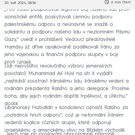
6 min čtení
20. kvě 2024, 08:56
„Tito vůdci podporovali legitimní boj našeho lidu proti
sionistické entitě, poskytovali cennou podporu
palestinskému odporu a neúnavně se snažili o
solidaritu a podporu našeho lidu v nezlomném Pásmu
Gazy," uvedl v prohlášení. Vedoucí představitelé
Hamásu již dříve opakovaně poděkovali Íránu za
jeho vojenskou a finanční podporu skupiny v boji
proti Izraeli.
Lídr nejvyššího revolučního výboru jemenských
povstalců Muhammad Alí Húsí na síti X vyjádřil
„nejhlubší soustrast íránskému lidu, íránskému vedení a
rodinám prezidenta Raísího a jeho delegace. Prosíme
boha, aby jejich rodinám dopřál trpělivost, a útěchu,“
dodal.
Libanonský Hizballáh v kondolenci označil Raísího za
„ochránce hnutí odporu“, což je neformální Íránem
vedená koalice různých skupin, které odporují
izraelskému a americkému vlivu na Blízkém východě.
„Jejich role při posilování oboustranně přínosné