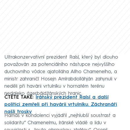
Ultrakonzervativní prezident Raísí, který byl dlouho
považován za potenciálního nástupce nejvyššího
duchovního vůdce ajatolláha Alího Chameneího, a
ministr zahraničí Hosejn Amírabdolláhján zahynuli v
neděli při havárii vrtulníku v hornatém terénu
nedaleko ázerbájdžánských hranic.
ČTĚTE TAKÉ:
Íránský prezident Raísí a další
politici zemřeli při havárii vrtulníku. Záchranáři
našli trosky
Hamás v kondolenci vyjádřil „nejhlubší soustrast a
solidaritu“ Chameneímu, íránské vládě a lidu v