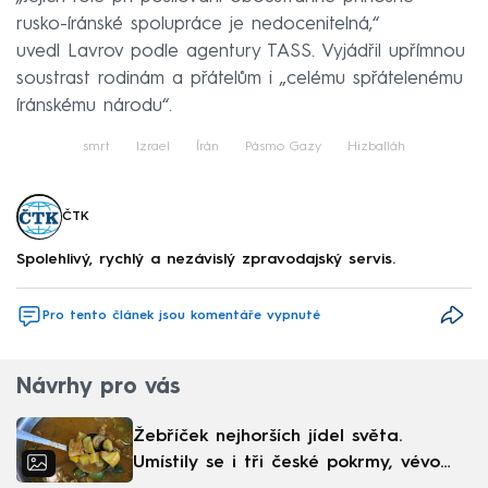
rusko-íránské spolupráce je nedocenitelná,“
uvedl Lavrov podle agentury TASS. Vyjádřil upřímnou
soustrast rodinám a přátelům i „celému spřátelenému
íránskému národu“.
smrt
Izrael
Írán
Pásmo Gazy
Hizballáh
ČTK
Spolehlivý, rychlý a nezávislý zpravodajský servis.
Pro tento článek jsou komentáře vypnuté
Návrhy pro vás
Žebříček nejhorších jídel světa.
Umístily se i tři české pokrmy, vévodí