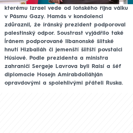
islamistické radikální hnutí Hamás, proti
kterému Izrael vede od loňského října válku
v Pásmu Gazy. Hamás v kondolenci
zdůraznil, že íránský prezident podporoval
palestinský odpor. Soustrast vyjádřilo také
Íránem podporované libanonské šíitské
hnutí Hizballáh či jemenští šíitští povstalci
Húsíové. Podle prezidenta a ministra
zahraničí Sergeje Lavrova byli Raísí a šéf
diplomacie Hosejn Amírabdolláhján
opravdovými a spolehlivými přáteli Ruska.