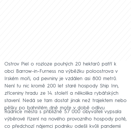
Ostrov Piel o rozloze pouhých 20 hektarů patří k
obci Barrow-in-Furness na výběžku poloostrova v
Irském moři, od pevniny je vzdálen asi 800 metrů.
Není tu nic kromě 200 let staré hospody Ship Inn,
zříceniny hradu ze 14. století a několika rybářských
stavení. Nedá se tam dostat jinak než trajektem nebo
pěšky po bahnitém dně moře v době odlivu.
Radnice města s přibližně 57 000 obyvateli vypsala
výběrové řízení na nového provozního hospody poté,
co předchozí nájemci podniku odešli kvůli pandemii