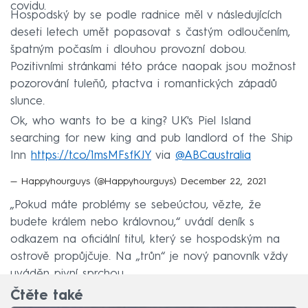
covidu.
Hospodský by se podle radnice měl v následujících
deseti letech umět popasovat s častým odloučením,
špatným počasím i dlouhou provozní dobou.
Pozitivními stránkami této práce naopak jsou možnost
pozorování tuleňů, ptactva i romantických západů
slunce.
Ok, who wants to be a king? UK's Piel Island
searching for new king and pub landlord of the Ship
Inn
https://t.co/1msMFsfKJY
via
@ABCaustralia
— Happyhourguys (@Happyhourguys)
December 22, 2021
„Pokud máte problémy se sebeúctou, vězte, že
budete králem nebo královnou,“ uvádí deník s
odkazem na oficiální titul, který se hospodským na
ostrově propůjčuje. Na „trůn“ je nový panovník vždy
uváděn pivní sprchou.
Čtěte také