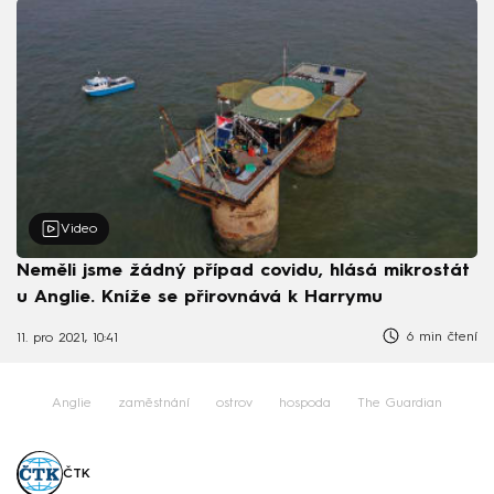
Video
Neměli jsme žádný případ covidu, hlásá mikrostát
u Anglie. Kníže se přirovnává k Harrymu
6 min čtení
11. pro 2021, 10:41
Anglie
zaměstnání
ostrov
hospoda
The Guardian
ČTK