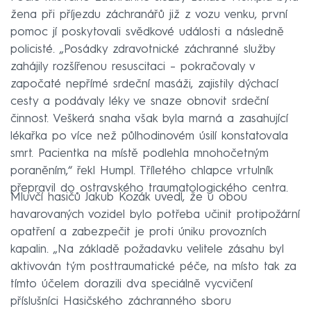
žena při příjezdu záchranářů již z vozu venku, první
pomoc jí poskytovali svědkové události a následně
policisté. „Posádky zdravotnické záchranné služby
zahájily rozšířenou resuscitaci – pokračovaly v
započaté nepřímé srdeční masáži, zajistily dýchací
cesty a podávaly léky ve snaze obnovit srdeční
činnost. Veškerá snaha však byla marná a zasahující
lékařka po více než půlhodinovém úsilí konstatovala
smrt. Pacientka na místě podlehla mnohočetným
poraněním,“ řekl Humpl. Tříletého chlapce vrtulník
přepravil do ostravského traumatologického centra.
Mluvčí hasičů Jakub Kozák uvedl, že u obou
havarovaných vozidel bylo potřeba učinit protipožární
opatření a zabezpečit je proti úniku provozních
kapalin. „Na základě požadavku velitele zásahu byl
aktivován tým posttraumatické péče, na místo tak za
tímto účelem dorazili dva speciálně vycvičení
příslušníci Hasičského záchranného sboru