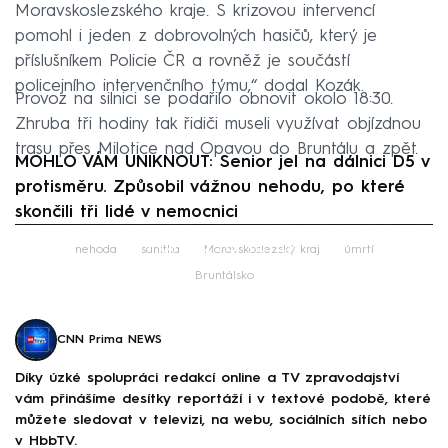
Moravskoslezského kraje. S krizovou intervencí
pomohl i jeden z dobrovolných hasičů, který je
příslušníkem Policie ČR a rovněž je součástí
policejního intervenčního týmu,“ dodal Kozák.
Provoz na silnici se podařilo obnovit okolo 18:30.
Zhruba tři hodiny tak řidiči museli využívat objízdnou
trasu přes Milotice nad Opavou do Bruntálu a zpět.
MOHLO VÁM UNIKNOUT: Senior jel na dálnici D5 v
protisměru. Způsobil vážnou nehodu, po které
skončili tři lidé v nemocnici
Failed to fetch
nehoda
sanitka
Moravskoslezský kraj
úmrtí
Bruntálsko
CNN Prima NEWS
Díky úzké spolupráci redakcí online a TV zpravodajství
vám přinášíme desítky reportáží i v textové podobě, které
můžete sledovat v televizi, na webu, sociálních sítích nebo
v HbbTV.