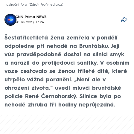
Ilustrační foto
Zdroj: Profimedia.cz
CNN Prima NEWS
20. lis 2023, 17:24
Šestatřicetiletá žena zemřela v pondělí
odpoledne při nehodě na Bruntálsku. Její
vůz pravděpodobně dostal na silnici smyk
a narazil do protijedoucí sanitky. V osobním
voze cestovalo se ženou tříleté dítě, které
utrpělo vážná poranění. „Není ale v
ohrožení života,“ uvedl mluvčí bruntálské
policie René Černohorský. Silnice byla po
nehodě zhruba tři hodiny neprůjezdná.