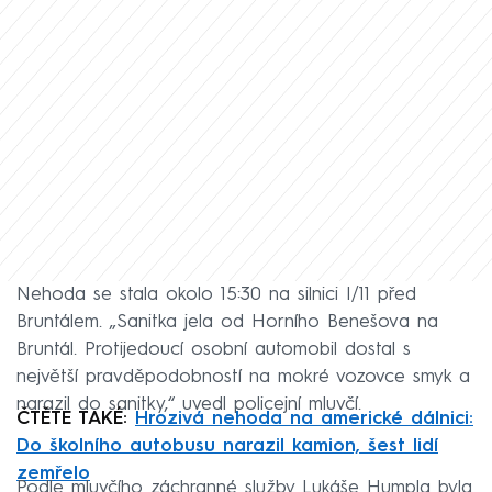
Nehoda se stala okolo 15:30 na silnici I/11 před
Bruntálem. „Sanitka jela od Horního Benešova na
Bruntál. Protijedoucí osobní automobil dostal s
největší pravděpodobností na mokré vozovce smyk a
narazil do sanitky,“ uvedl policejní mluvčí.
ČTĚTE TAKÉ:
Hrozivá nehoda na americké dálnici:
Do školního autobusu narazil kamion, šest lidí
zemřelo
Podle mluvčího záchranné služby Lukáše Humpla byla