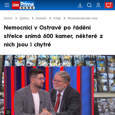
Domů
Zprávy
Domácí
Kraje
Moravskoslezský kraj
Nemocnici v Ostravě po řádění
střelce snímá 600 kamer, některé z
nich jsou i chytré
Žádná položka z playlistu není
Výběr redakce
dostupná.