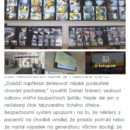
11 fotografií
Část nemocničních kamer je i takzvaně chytrá.
„Dokáží například detekovat nějaké podezřelé
chování pachatele,“ vysvětlil Daniel Naivert, vedoucí
odboru vnitřní bezpečnosti špitálu. Nejde ale jen o
nečekaný útok takzvaného tichého střelce.
Bezpečnostní systém upozorní i na to, že některý z
pacientů na chodbě omdlel, že prasklo potrubí nebo
že nastal výpadek na generátoru. Všichni doufají, že