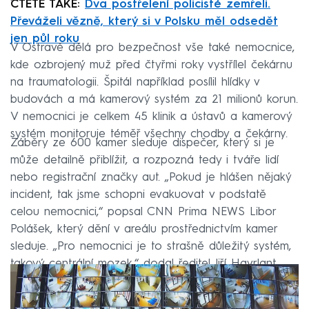
ČTĚTE TAKÉ:
Dva postřelení policisté zemřeli.
Převáželi vězně, který si v Polsku měl odsedět
jen půl roku
V Ostravě dělá pro bezpečnost vše také nemocnice,
kde ozbrojený muž před čtyřmi roky vystřílel čekárnu
na traumatologii. Špitál například posílil hlídky v
budovách a má kamerový systém za 21 milionů korun.
V nemocnici je celkem 45 klinik a ústavů a kamerový
systém monitoruje téměř všechny chodby a čekárny.
Záběry ze 600 kamer sleduje dispečer, který si je
může detailně přiblížit, a rozpozná tedy i tváře lidí
nebo registrační značky aut. „Pokud je hlášen nějaký
incident, tak jsme schopni evakuovat v podstatě
celou nemocnici,“ popsal CNN Prima NEWS Libor
Polášek, který dění v areálu prostřednictvím kamer
sleduje. „Pro nemocnici je to strašně důležitý systém,
takový centrální mozek,“ dodal ředitel Jiří Havrlant.