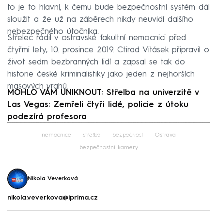
to je to hlavní, k čemu bude bezpečnostní systém dál
sloužit a že už na záběrech nikdy neuvidí dalšího
nebezpečného útočníka.
Střelec řádil v ostravské fakultní nemocnici před
čtyřmi lety, 10. prosince 2019. Ctirad Vitásek připravil o
život sedm bezbranných lidí a zapsal se tak do
historie české kriminalistiky jako jeden z nejhorších
masových vrahů.
MOHLO VÁM UNIKNOUT: Střelba na univerzitě v
Las Vegas: Zemřeli čtyři lidé, policie z útoku
podezírá profesora
Failed to fetch
nemocnice
střelba
bezpečnost
Ostrava
bezpečnostní kamery
Nikola Veverková
nikola.veverkova@iprima.cz