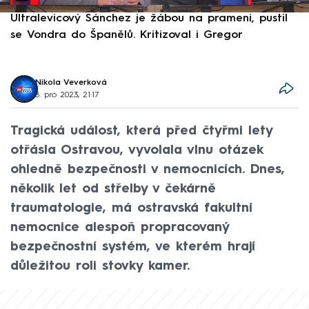
Ultralevicový Sánchez je žábou na prameni, pustil
P
se Vondra do Španělů. Kritizoval i Gregor
F
Nikola Veverková
8. pro 2023, 21:17
Tragická událost, která před čtyřmi lety
otřásla Ostravou, vyvolala vlnu otázek
ohledně bezpečnosti v nemocnicích. Dnes,
několik let od střelby v čekárně
traumatologie, má ostravská fakultní
nemocnice alespoň propracovaný
bezpečnostní systém, ve kterém hrají
důležitou roli stovky kamer.