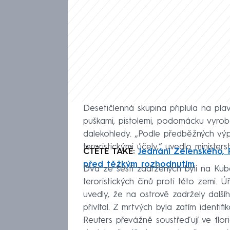
Desetičlenná skupina připlula na pl
puškami, pistolemi, podomácku vyrob
dalekohledy. „Podle předběžných výpo
teroristickými účely,“ uvedlo ministers
ČTĚTE TAKÉ:
Jednání Zelenského, P
před těžkým rozhodnutím
Dva ze šesti zadržených byli na Kub
teroristických činů proti této zemi. Ú
uvedly, že na ostrově zadržely další
přivítal. Z mrtvých byla zatím identi
Reuters převážně soustřeďují ve flor