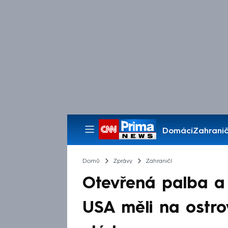
Domácí
Zahranič
Pořady
Domů
Zprávy
Zahraničí
Otevřená palba a 
USA měli na ostro