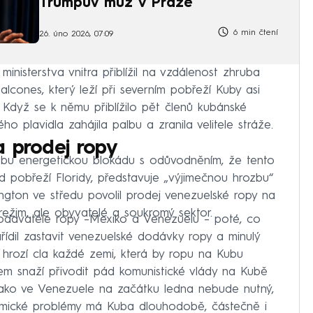
Trumpův muž v Praze
6 min čtení
26. úno 2026, 07:09
nisterstva vnitra přiblížil na vzdálenost zhruba
lcones, který leží při severním pobřeží Kuby asi
Když se k němu přiblížilo pět členů kubánské
o plavidla zahájila palbu a zranila velitele stráže.
a prodej ropy
Kubu energetickou blokádu s odůvodněním, že tento
od pobřeží Floridy, představuje „výjimečnou hrozbu“
gton ve středu povolil prodej venezuelské ropy na
režim, ale obyvatelé a soukromý sektor.
dodavatele ropy –Mexiko a Venezuelu – poté, co
ídil zastavit venezuelské dodávky ropy a minulý
hrozí cla každé zemi, která by ropu na Kubu
 snaží přivodit pád komunistické vlády na Kubě
h jako ve Venezuele na začátku ledna nebude nutný,
omické problémy má Kuba dlouhodobě, částečně i