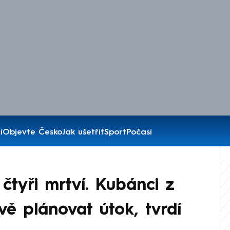
í
Objevte Česko
Jak ušetřit
Sport
Počasí
čtyři mrtví. Kubánci z
vě plánovat útok, tvrdí