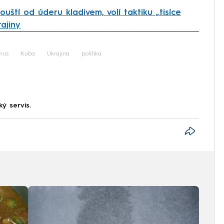
uští od úderu kladivem, volí taktiku „tisíce
rajiny
iled to fetch
mus
Kuba
Ukrajina
politika
ký servis.