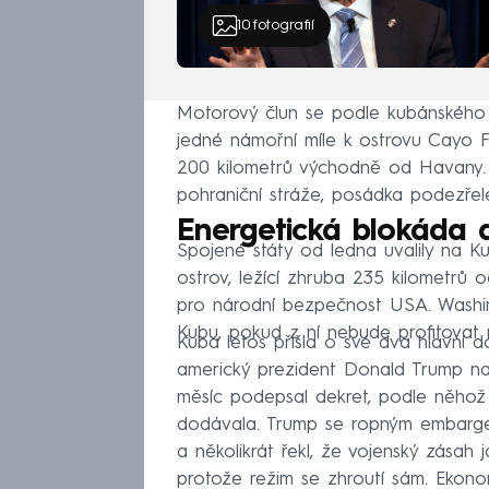
10
fotografií
Motorový člun se podle kubánského mi
jedné námořní míle k ostrovu Cayo Fa
200 kilometrů východně od Havany. 
pohraniční stráže, posádka podezřeléh
Energetická blokáda 
Spojené státy od ledna uvalily na 
ostrov, ležící zhruba 235 kilometrů 
pro národní bezpečnost USA. Washin
Kubu, pokud z ní nebude profitovat 
Kuba letos přišla o své dva hlavní 
americký prezident Donald Trump nař
měsíc podepsal dekret, podle něhož 
dodávala. Trump se ropným embargem
a několikrát řekl, že vojenský zása
protože režim se zhroutí sám. Ekon