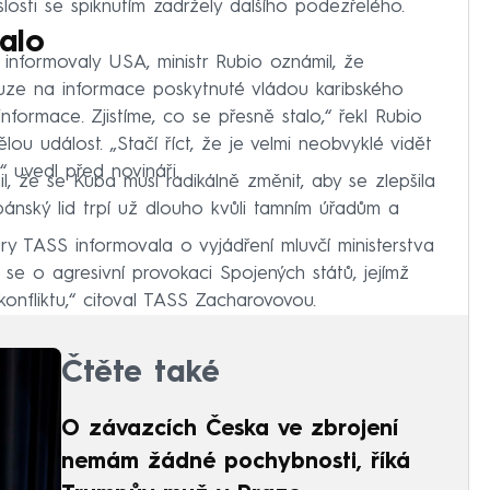
losti se spiknutím zadržely dalšího podezřelého.
talo
informovaly USA, ministr Rubio oznámil, že
ze na informace poskytnuté vládou karibského
nformace. Zjistíme, co se přesně stalo,“ řekl Rubio
lou událost. „Stačí říct, že je velmi neobvyklé vidět
“ uvedl před novináři.
l, že se Kuba musí radikálně změnit, aby se zlepšila
ubánský lid trpí už dlouho kvůli tamním úřadům a
ry TASS informovala o vyjádření mluvčí ministerstva
 se o agresivní provokaci Spojených států, jejímž
konfliktu,“ citoval TASS Zacharovovou.
Čtěte také
O závazcích Česka ve zbrojení
nemám žádné pochybnosti, říká