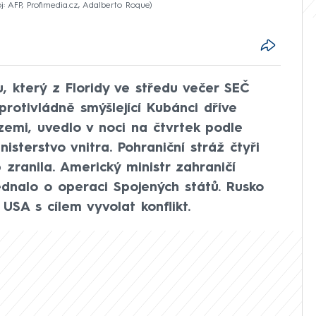
j: AFP, Profimedia.cz, Adalberto Roque
, který z Floridy ve středu večer SEČ
protivládně smýšlející Kubánci dříve
zemi, uvedlo v noci na čtvrtek podle
sterstvo vnitra. Pohraniční stráž čtyři
b zranila. Americký ministr zahraničí
dnalo o operaci Spojených států. Rusko
 USA s cílem vyvolat konflikt.