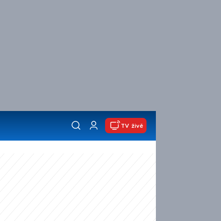
TV živě