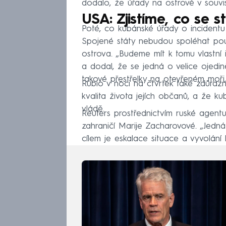
dodalo, že úřady na ostrově v souvis
USA: Zjistíme, co se s
Poté, co kubánské úřady o incidentu 
Spojené státy nebudou spoléhat pou
ostrova. „Budeme mít k tomu vlastní i
a dodal, že se jedná o velice ojedině
takové přestřelky na otevřeném moři,
Rubio v noci na čtvrtek také zdůrazni
kvalita života jejích občanů, a že k
vládě.
Reuters prostřednictvím ruské agentu
zahraničí Marije Zacharovové. „Jedná
cílem je eskalace situace a vyvolání 