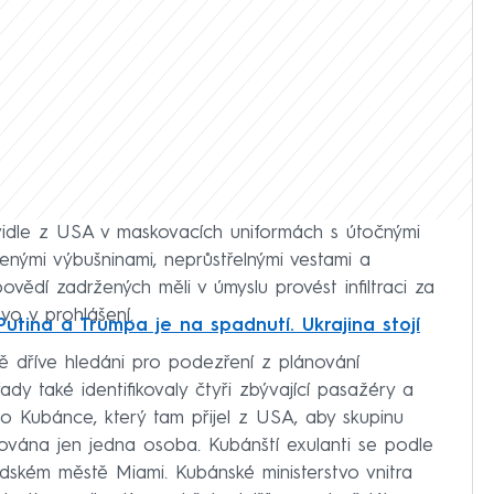
avidle z USA v maskovacích uniformách s útočnými
enými výbušninami, neprůstřelnými vestami a
vědí zadržených měli v úmyslu provést infiltraci za
tvo v prohlášení.
utina a Trumpa je na spadnutí. Ukrajina stojí
ě dříve hledáni pro podezření z plánování
řady také identifikovaly čtyři zbývající pasažéry a
ho Kubánce, který tam přijel z USA, aby skupinu
fikována jen jedna osoba. Kubánští exulanti se podle
idském městě Miami. Kubánské ministerstvo vnitra