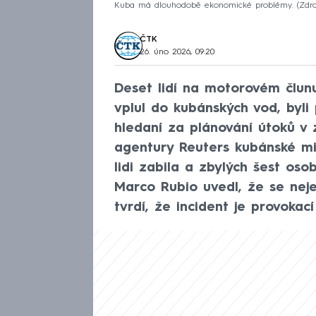
Kuba má dlouhodobě ekonomické problémy.
Zdro
ČTK
26. úno 2026, 09:20
Deset lidí na motorovém člunu
vplul do kubánských vod, byli 
hledaní za plánování útoků v 
agentury Reuters kubánské mini
lidi zabila a zbylých šest oso
Marco Rubio uvedl, že se neje
tvrdí, že incident je provokací