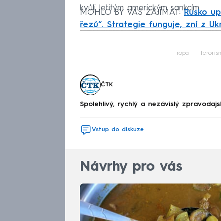
kvůli letitým americkým sankcím.
MOHLO BY VÁS ZAJÍMAT:
Rusko upo
řezů“. Strategie funguje, zní z Uk
Fa
ropa
teroris
ČTK
Spolehlivý, rychlý a nezávislý zpravodajs
Vstup do diskuze
Návrhy pro vás