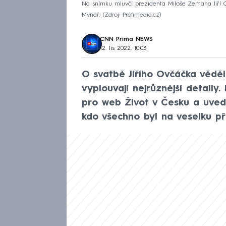
Na snímku mluvčí prezidenta Miloše Zemana Jiří 
Mynář.
Zdroj: Profimedia.cz
CNN Prima NEWS
12. lis 2022, 10:03
O svatbě Jiřího Ovčáčka věděli
vyplouvají nejrůznější detaily
pro web Život v Česku a uvedl
kdo všechno byl na veselku př