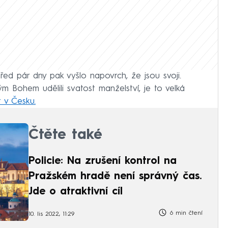
před pár dny pak vyšlo napovrch, že jsou svoji.
m Bohem udělili svatost manželství, je to velká
 v Česku.
Čtěte také
Policie: Na zrušení kontrol na
Pražském hradě není správný čas.
Jde o atraktivní cíl
6 min čtení
10. lis 2022, 11:29