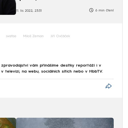
6 min čtení
11. lis 2022, 23:31
svatba
Miloš Zeman
Jiří Ovčáček
 zpravodajství vám přinášíme desítky reportáží i v
 televizi, na webu, sociálních sítích nebo v HbbTV.