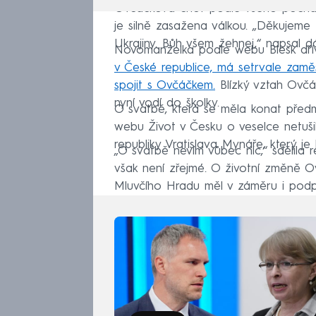
Ovčáčkova choť podle všeho pochází 
je silně zasažena válkou. „Děkujeme 
Ukrajiny. Bůh všem žehnej,“ napsal d
Novomanželka podle webu Blesk dřív
v České republice, má setrvale zaměs
spojit s Ovčáčkem.
Blízký vztah Ovčá
nyní vodí do školky.
O svatbě, která se měla konat předmi
webu Život v Česku o veselce netuš
republiky Vratislava Mynáře, který j
„O svatbě nevím vůbec nic,“ sdělila
však není zřejmé. O životní změně O
Mluvčího Hradu měl v záměru i podpo