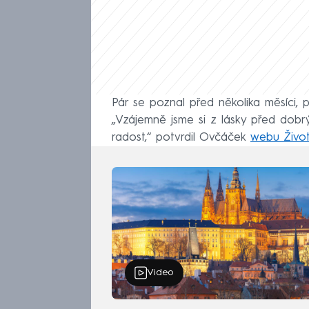
Pár se poznal před několika měsíci, 
„Vzájemně jsme si z lásky před dobrý
radost,“ potvrdil Ovčáček
webu Život
Video