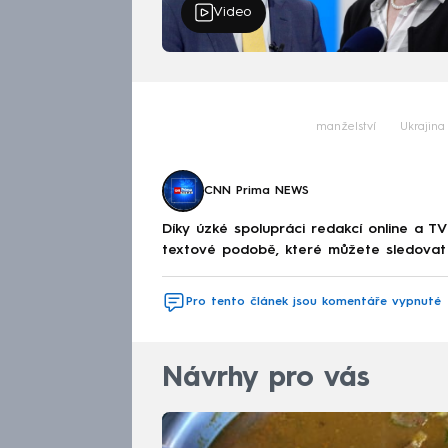
Video
manželství
Ukrajina
CNN Prima NEWS
Díky úzké spolupráci redakcí online a TV
textové podobě, které můžete sledovat v
Pro tento článek jsou komentáře vypnuté
Návrhy pro vás