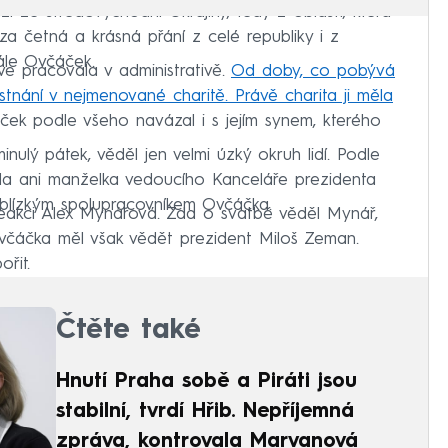
ze středovýchodní Ukrajiny, tedy z oblasti, která
za četná a krásná přání z celé republiky i z
ále Ovčáček.
e pracovala v administrativě.
Od doby, co pobývá
tnání v nejmenované charitě. Právě charita ji měla
ček podle všeho navázal i s jejím synem, kterého
nulý pátek, věděl jen velmi úzký okruh lidí. Podle
ila ani manželka vedoucího Kanceláře prezidenta
e blízkým spolupracovníkem Ovčáčka.
 reakci Alex Mynářová. Zda o svatbě věděl Mynář,
včáčka měl však vědět prezident Miloš Zeman.
řit.
Čtěte také
Hnutí Praha sobě a Piráti jsou
stabilní, tvrdí Hřib. Nepříjemná
zpráva, kontrovala Marvanová