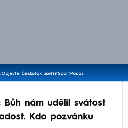
í
Objevte Česko
Jak ušetřit
Sport
Počasí
 Bůh nám udělil svátost
 radost. Kdo pozvánku