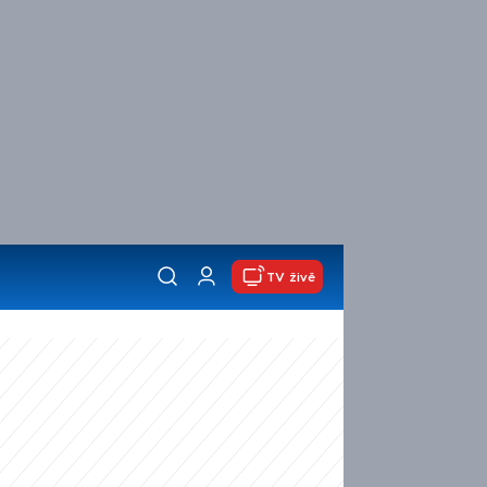
TV živě