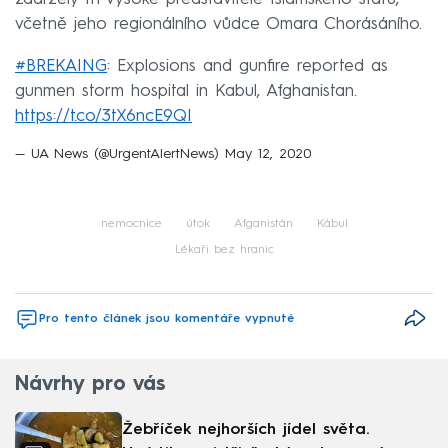
včetně jeho regionálního vůdce Omara Chorásáního.
#BREKAING
: Explosions and gunfire reported as
gunmen storm hospital in Kabul, Afghanistan.
https://t.co/3tX6ncE9QI
— UA News (@UrgentAlertNews)
May 12, 2020
nemocnice
útok
Afganistán
Kábul
Lékaři bez hranic
Pro tento článek jsou komentáře vypnuté
Návrhy pro vás
Žebříček nejhorších jídel světa.