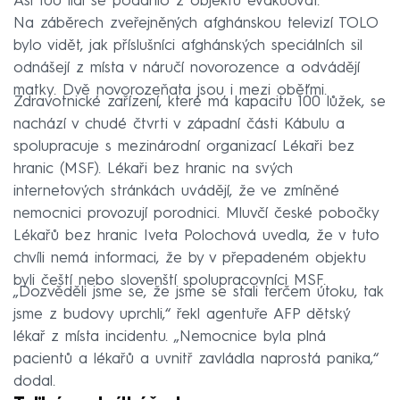
Asi 100 lidí se podařilo z objektu evakuovat.
Na záběrech zveřejněných afghánskou televizí TOLO
bylo vidět, jak příslušníci afghánských speciálních sil
odnášejí z místa v náručí novorozence a odvádějí
matky. Dvě novorozeňata jsou i mezi oběťmi.
Zdravotnické zařízení, které má kapacitu 100 lůžek, se
nachází v chudé čtvrti v západní části Kábulu a
spolupracuje s mezinárodní organizací Lékaři bez
hranic (MSF). Lékaři bez hranic na svých
internetových stránkách uvádějí, že ve zmíněné
nemocnici provozují porodnici. Mluvčí české pobočky
Lékařů bez hranic Iveta Polochová uvedla, že v tuto
chvíli nemá informaci, že by v přepadeném objektu
byli čeští nebo slovenští spolupracovníci MSF.
„Dozvěděli jsme se, že jsme se stali terčem útoku, tak
jsme z budovy uprchli,“ řekl agentuře AFP dětský
lékař z místa incidentu. „Nemocnice byla plná
pacientů a lékařů a uvnitř zavládla naprostá panika,“
dodal.