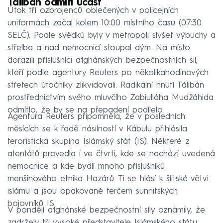
Talibán odmítl účast
Útok tří ozbrojenců oblečených v policejních
uniformách začal kolem 10:00 místního času (07:30
SELČ). Podle svědků byly v metropoli slyšet výbuchy a
střelba a nad nemocnicí stoupal dým. Na místo
dorazili příslušníci afghánských bezpečnostních sil,
kteří podle agentury Reuters po několikahodinových
střetech útočníky zlikvidovali. Radikální hnutí Tálibán
prostřednictvím svého mluvčího Zabiulláha Mudžáhida
odmítlo, že by se na přepadení podílelo.
Agentura Reuters připomněla, že v posledních
měsících se k řadě násilností v Kábulu přihlásila
teroristická skupina Islámský stát (IS). Některé z
atentátů provedla i ve čtvrti, kde se nachází uvedená
nemocnice a kde bydlí mnoho příslušníků
menšinového etnika Hazárů. Ti se hlásí k šíitské větvi
islámu a jsou opakovaně terčem sunnitských
bojovníků IS.
V pondělí afghánské bezpečnostní síly oznámily, že
zadržely tři vysoké představitele Islámského státu,