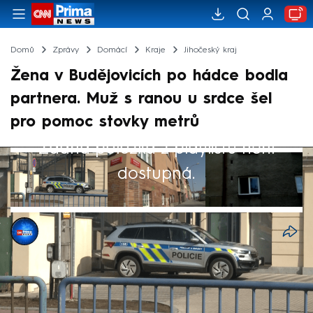
Domů
Zprávy
Domácí
Kraje
Jihočeský kraj
Žena v Budějovicích po hádce bodla
partnera. Muž s ranou u srdce šel
pro pomoc stovky metrů
Žádná položka z playlistu není
dostupná.
Michaela Švejdová
7. bře 2025, 21:30
Bodnutím těsně vedle srdce skončila hádka
partnerů v Českých Budějovicích. Zraněný