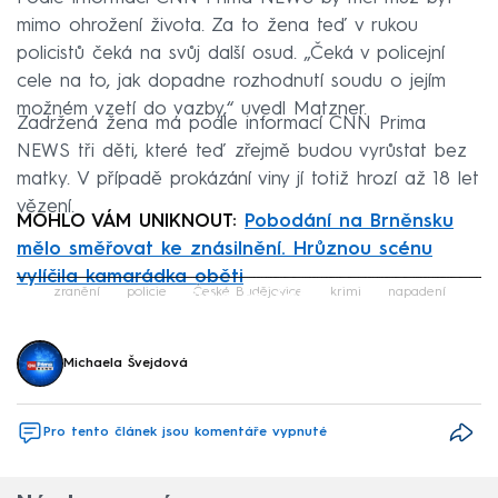
mimo ohrožení života. Za to žena teď v rukou
policistů čeká na svůj další osud. „Čeká v policejní
cele na to, jak dopadne rozhodnutí soudu o jejím
možném vzetí do vazby,“ uvedl Matzner.
Zadržená žena má podle informací CNN Prima
NEWS tři děti, které teď zřejmě budou vyrůstat bez
matky. V případě prokázání viny jí totiž hrozí až 18 let
vězení.
MOHLO VÁM UNIKNOUT:
Pobodání na Brněnsku
mělo směřovat ke znásilnění. Hrůznou scénu
vylíčila kamarádka oběti
Failed to fetch
zranění
policie
České Budějovice
krimi
napadení
Michaela Švejdová
Pro tento článek jsou komentáře vypnuté