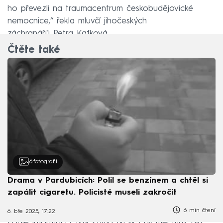
ho převezli na traumacentrum českobudějovické
nemocnice,“ řekla mluvčí jihočeských
záchranářů Petra Kafková.
Čtěte také
6
fotografií
Drama v Pardubicích: Polil se benzínem a chtěl si
zapálit cigaretu. Policisté museli zakročit
6 min čtení
6. bře 2025, 17:22
Podle informací CNN Prima NEWS by měl muž být