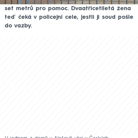
muž si po útoku sám dokázal dojít několik
set metrů pro pomoc. Dvaatřicetiletá žena
teď čeká v policejní cele, jestli ji soud pošle
do vazby.