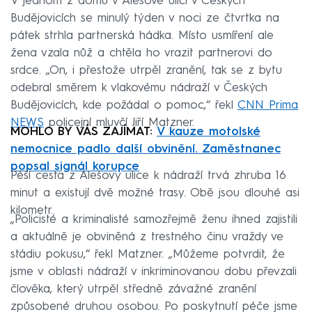
V jednom z domů v Alešově ulici v Českých
Budějovicích se minulý týden v noci ze čtvrtka na
pátek strhla partnerská hádka. Místo usmíření ale
žena vzala nůž a chtěla ho vrazit partnerovi do
srdce. „On, i přestože utrpěl zranění, tak se z bytu
odebral směrem k vlakovému nádraží v Českých
Budějovicích, kde požádal o pomoc,“ řekl
CNN Prima
NEWS
policejní mluvčí Jiří Matzner.
MOHLO BY VÁS ZAJÍMAT:
V kauze motolské
nemocnice padlo další obvinění. Zaměstnanec
popsal signál korupce
Pěší cesta z Alešovy ulice k nádraží trvá zhruba 16
minut a existují dvě možné trasy. Obě jsou dlouhé asi
kilometr.
„Policisté a kriminalisté samozřejmě ženu ihned zajistili
a aktuálně je obviněná z trestného činu vraždy ve
stádiu pokusu,“ řekl Matzner. „Můžeme potvrdit, že
jsme v oblasti nádraží v inkriminovanou dobu převzali
člověka, který utrpěl středně závažné zranění
způsobené druhou osobou. Po poskytnutí péče jsme