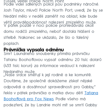
Fussell, velitel Policie North Point.
Podle videí sdílených policií jsou podmínky náročné.
Josh Taylor, mluvčí Policie North Port, uvedl, že by se
hledání mělo v neděli zaměřit na oblast, kde bude
větší pravděpodobnost nalezení zmizelého muže.
V pátek pozdě v noci policie prohledávala okolí
domu rodičů zmizelého, neboť dostala hlášení o
střelbě. Nakonec se ukázalo, že šlo o falešný
poplach.
Právnička vypsala odměnu
Smrt Laundrieho snoubenky přiměla právničku
Tatianu Boohoffovou vypsat odměnu 20 tisíc dolarů
(433 tisíc korun) za informace vedoucí k nalezení
hledaného muže.
„Naše srdce směřují k její rodině a ke komunitě.
Doufáme, že společně dokážeme získat nějaké
odpovědi a dosáhnout spravedlnosti pro Gabby,“
řekla v pátek právnička a matka dvou dětí
Tatiana
Boohoffová pro Fox News
Podle všeho má
podezření, že by Landrie mohl mít se smrtí Gabby