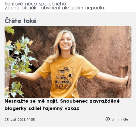
Petitové něco společného.
Žádná oficiální obvinění ale zatím nepadla.
Čtěte také
Nesnažte se mě najít. Snoubenec zavražděné
blogerky sdílel tajemný vzkaz
6 min čtení
23. zář 2021, 14:53