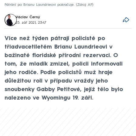
Pátrání po Brianu Laundrieovi pokračuje.
Zdroj: AP
Václav Černý
25. zář 2021, 23:47
Více než týden pátrají policisté po
třiadvacetiletém Brianu Laundrieovi v
bažinaté floridské přírodní rezervaci. O
tom, že mladík zmizel, policii informovali
jeho rodiče. Podle policistů muž hraje
důležitou roli v případu vraždy jeho
snoubenky Gabby Petitové, jejíž tělo bylo
nalezeno ve Wyomingu 19. září.