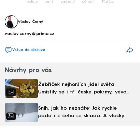
policie
smrt
zmizení
pátrání
Florida
Václav Černý
vaclav.cerny@iprima.cz
Vstup do diskuze
Návrhy pro vás
Žebříček nejhorších jídel světa.
Umístily se i tři české pokrmy, vévodí
skandinávská kuchyně
Sníh, jak ho neznáte: Jak rychle
padá i z čeho se skládá. A vločky
nejsou bílé