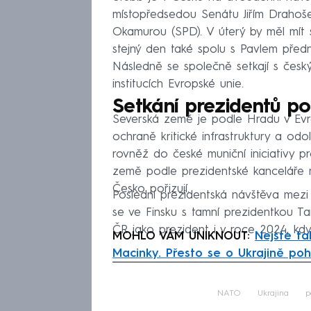
místopředsedou Senátu Jiřím Draho
Okamurou (SPD). V úterý by měl mít
stejný den také spolu s Pavlem předn
Následně se společně setkají s česk
institucích Evropské unie.
Setkání prezidentů po
Severská země je podle Hradu v Evro
ochraně kritické infrastruktury a odo
rovněž do české muniční iniciativy pr
země podle prezidentské kanceláře mo
Česko pořizují.
Poslední prezidentská návštěva mez
se ve Finsku s tamní prezidentkou Ta
ČR jako prezident i v roce 2024, kdy
MOHLO VÁM UNIKNOUT:
Nejste ta
Macinky. Přesto se o Ukrajině poh
Fa
NATO
Ukrajina
p