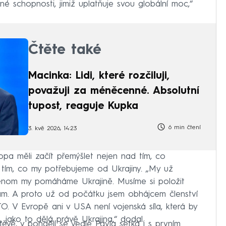
né schopnosti, jimiž uplatňuje svou globální moc,“
Čtěte také
Macinka: Lidi, které rozčiluji,
považuji za méněcenné. Absolutní
tupost, reaguje Kupka
6 min čtení
3. kvě 2026, 14:23
pa měli začít přemýšlet nejen nad tím, co
d tím, co my potřebujeme od Ukrajiny. „My už
enom my pomáháme Ukrajině. Musíme si položit
ám. A proto už od počátku jsem obhájcem členství
TO. V Evropě ani v USA není vojenská síla, která by
 jako to dělá právě Ukrajina,“ dodal.
ěvě, v pondělí se vedle Pavla setká i s prvním