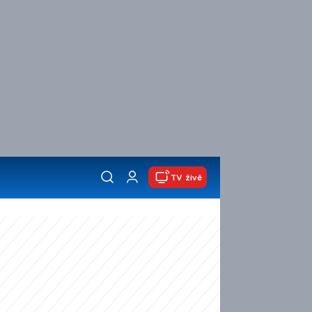
TV živě