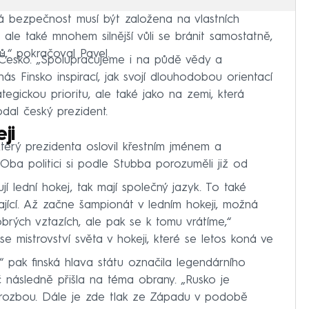
ká bezpečnost musí být založena na vlastních
 ale také mnohem silnější vůli se bránit samostatně,
ů,“ pokračoval Pavel.
o Česko. „Spolupracujeme i na půdě vědy a
ás Finsko inspirací, jak svojí dlouhodobou orientací
egickou prioritu, ale také jako na zemi, která
odal český prezident.
ji
terý prezidenta oslovil křestním jménem a
ba politici si podle Stubba porozuměli již od
í lední hokej, tak mají společný jazyk. To také
kající. Až začne šampionát v ledním hokeji, možná
brých vztazích, ale pak se k tomu vrátíme,“
se mistrovství světa v hokeji, které se letos koná ve
 pak finská hlava státu označila legendárního
č následně přišla na téma obrany. „Rusko je
hrozbou. Dále je zde tlak ze Západu v podobě