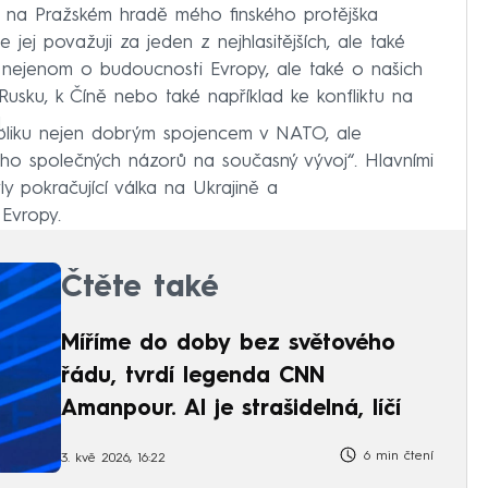
t na Pražském hradě mého finského protějška
jej považuji za jeden z nejhlasitějších, ale také
– nejenom o budoucnosti Evropy, ale také o našich
Rusku, k Číně nebo také například ke konfliktu na
.
ubliku nejen dobrým spojencem v NATO, ale
oho společných názorů na současný vývoj“. Hlavními
y pokračující válka na Ukrajině a
Evropy.
Čtěte také
Míříme do doby bez světového
řádu, tvrdí legenda CNN
Amanpour. AI je strašidelná, líčí
6 min čtení
3. kvě 2026, 16:22