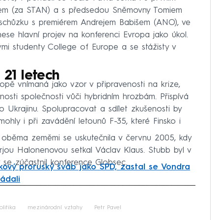
šem (za STAN) a s předsedou Sněmovny Tomiem
 schůzku s premiérem Andrejem Babišem (ANO), ve
ese hlavní projev na konferenci Evropa jako úkol.
ými studenty College of Europe a se stážisty v
 21 letech
pě vnímaná jako vzor v připravenosti na krize,
lnosti společnosti vůči hybridním hrozbám. Přispívá
o Ukrajinu. Spolupracovat a sdílet zkušenosti by
hly i při zavádění letounů F-35, které Finsko i
i oběma zeměmi se uskutečnila v červnu 2005, kdy
rjou Halonenovou setkal Václav Klaus. Stubb byl v
 se zúčastnil konference Globsec.
kový proruský šváb jako SPD, zastal se Vondra
ádali
iled to fetch
olitika
mezinárodní vztahy
Petr Pavel