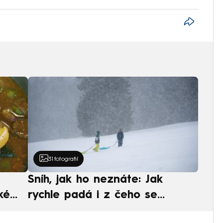
31
fotografií
Sníh, jak ho neznáte: Jak
ké
rychle padá i z čeho se
ská
skládá. A vločky nejsou bílé