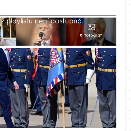
 playlistu není dostupná.
8 fotografií
 založena na vlastních kapacitách a na
na tiskovém brífinku po setkání se svým
em Stubbem český prezident Petr Pavel.
dli na tom, že Evropa musí mít vůli bránit
í samostatně, a to i bez případné
ckých. Stubb na tiskové konferenci mimo