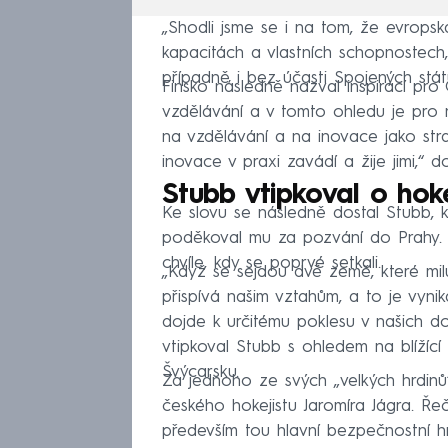
„Shodli jsme se i na tom, že evrops
kapacitách a vlastních schopnostech,
případně i bez účasti Spojených stát
Finsko následně nazval inspirací pr
vzdělávání a v tomto ohledu je pro n
na vzdělávání a na inovace jako strat
inovace v praxi zavádí a žije jimi,“ d
Stubb vtipkoval o hoke
Ke slovu se následně dostal Stubb, k
poděkoval mu za pozvání do Prahy. O
chvíle, kdy se poprvé setkali.
„Když se sejdou dvě země, které miluj
přispívá našim vztahům, a to je vyni
dojde k určitému poklesu v našich do
vtipkoval Stubb s ohledem na blížící 
Švýcarsku.
Za jednoho ze svých „velkých hrdinů“
českého hokejistu Jaromíra Jágra. Ře
především tou hlavní bezpečnostní 