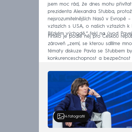
jsem moc rád, že dnes mohu přivíta
prezidenta Alexandra Stubba, protože 
nejsrozumitelnějších hlasů v Evropě 
vztazích s USA, o našich vztazích k 
Blízkém východě,“ řekl na úvod Pavel
Finsko je podle něj pro Českou rep
zároveň „zemí, se kterou sdílíme mn
tématy diskuze Pavla se Stubbem byl
konkurenceschopnost a bezpečnost 
14
fotografií