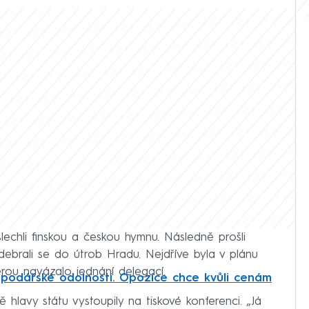
echli finskou a českou hymnu. Následně prošli
ebrali se do útrob Hradu. Nejdříve byla v plánu
rou navázalo jednání delegací.
spodářské odolnosti. Opozice chce kvůli cenám
lavy státu vystoupily na tiskové konferenci. „Já