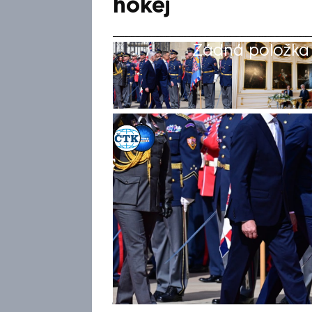
hokej
Žádná položka z
ČTK
,
Michael Cardal
Akt. 4. kvě 2026, 12:32
• 4. kvě 2026, 10:11
Evropská bezpečnost musí být
vlastních schopnostech, řekl 
finským protějškem Alexander
Oba státníci se podle něj sho
se proti případnému nebezpeč
pomoci Spojených států ameri
jiné mluvil o hokeji.