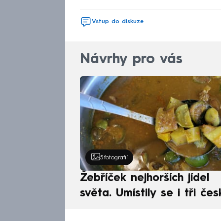
Vstup do diskuze
Návrhy pro vás
5
fotografií
Žebříček nejhorších jídel
světa. Umístily se i tři čes
pokrmy, vévodí skandináv