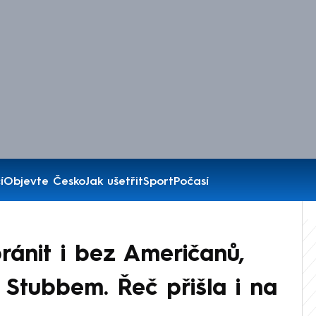
í
Objevte Česko
Jak ušetřit
Sport
Počasí
ánit i bez Američanů,
 Stubbem. Řeč přišla i na