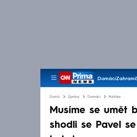
Domácí
Zahranič
Pořady
Domů
Zprávy
Domácí
Politika
Musíme se umět br
shodli se Pavel se