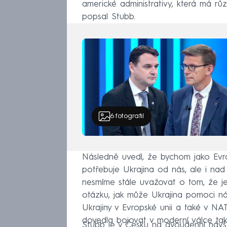
americké administrativy, která má růz
popsal Stubb.
6
fotografií
Následně uvedl, že bychom jako Evro
potřebuje Ukrajina od nás, ale i na
nesmíme stále uvažovat o tom, že j
otázku, jak může Ukrajina pomoci n
Ukrajiny v Evropské unii a také v NA
dovedla bojovat v moderní válce tak,
Stubb je v Česku na dvoudenní návšt