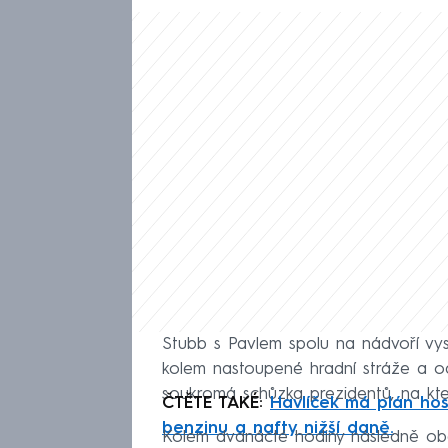
Stubb s Pavlem spolu na nádvoří vysl
kolem nastoupené hradní stráže a od
soukromá schůzka prezidentů, na kte
ČTĚTE TAKÉ:
Havlíček má plán ho
benzinu a nafty nižší daně.
Kolem dvanácté hodiny následně obě h