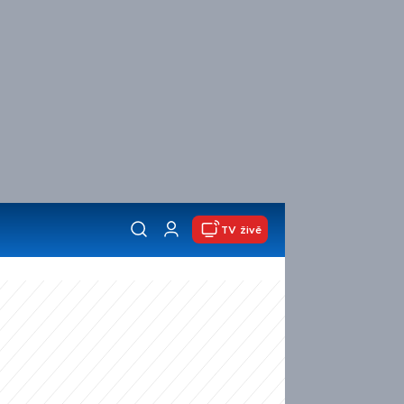
TV živě