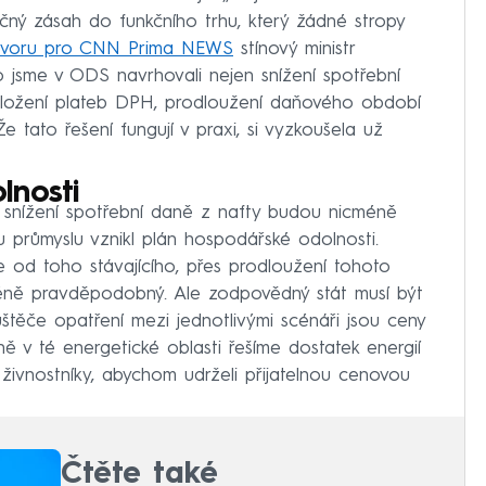
čný zásah do funkčního trhu, který žádné stropy
ovoru pro CNN Prima NEWS
stínový ministr
o jsme v ODS navrhovali nejen snížení spotřební
 odložení plateb DPH, prodloužení daňového období
e tato řešení fungují v praxi, si vyzkoušela už
lnosti
 snížení spotřební daně z nafty budou nicméně
 průmyslu vznikl plán hospodářské odolnosti.
e od toho stávajícího, přes prodloužení tohoto
e méně pravděpodobný. Ale zodpovědný stát musí být
štěče opatření mezi jednotlivými scénáři jsou ceny
 v té energetické oblasti řešíme dostatek energií
ivnostníky, abychom udrželi přijatelnou cenovou
Čtěte také