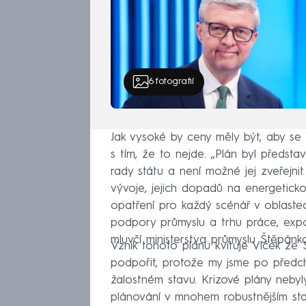
6
fotografií
Jak vysoké by ceny měly být, aby se 
s tím, že to nejde. „Plán byl předst
rady státu a není možné jej zveřej
vývoje, jejich dopadů na energeticko
opatření pro každý scénář v oblaste
podpory průmyslu a trhu práce, expo
mluvčí ministerstva průmyslu Štěpánka
Vznik tohoto plánu kvituje Vlček ze
podpořit, protože my jsme po předch
žalostném stavu. Krizové plány nebyl
plánování v mnohem robustnějším stav