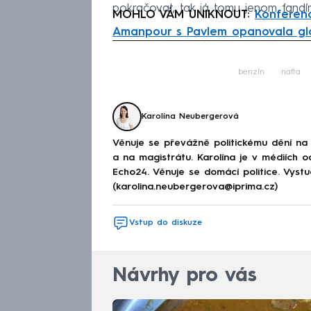
pokračovat, tak já tomu jenom fandím
MOHLO VÁM UNIKNOUT:
Konferen
Amanpour s Pavlem opanovala glob
Fa
benzín
nafta
Karolína Neubergerová
Věnuje se převážně politickému dění na
a na magistrátu. Karolína je v médiích 
Echo24. Věnuje se domácí politice. Vystu
(karolina.neubergerova@iprima.cz)
Vstup do diskuze
Návrhy pro vás