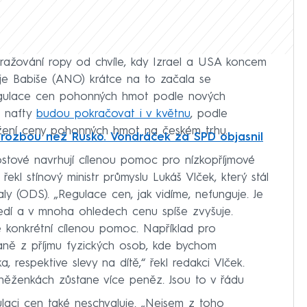
dražování ropy od chvíle, kdy Izrael a USA koncem
eje Babiše (ANO) krátce na to začala se
Regulace cen pohonných hmot podle nových
z nafty
budou pokračovat i v květnu
, podle
ížení ceny pohonných hmot na českém trhu.
hrozbou než Rusko. Vondráček za SPD objasnil
ostové navrhují cílenou pomoc pro nízkopříjmové
kl stínový ministr průmyslu Lukáš Vlček, který stál
ly (ODS). „Regulace cen, jak vidíme, nefunguje. Je
edí a v mnoha ohledech cenu spíše zvyšuje.
e konkrétní cílenou pomoc. Například pro
ně z příjmu fyzických osob, kde bychom
a, respektive slevy na dítě,“ řekl redakci Vlček.
eněženkách zůstane více peněz. Jsou to v řádu
gulaci cen také neschvaluje. „Nejsem z toho