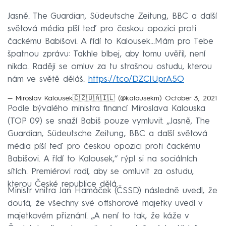
Jasně. The Guardian, Südeutsche Zeitung, BBC a další
světová média píší teď pro českou opozici proti
čackému Babišovi. A řídí to Kalousek...Mám pro Tebe
špatnou zprávu: Takhle blbej, aby tomu uvěřil, není
nikdo. Raději se omluv za tu strašnou ostudu, kterou
nám ve světě děláš.
https://t.co/DZCIUprA5O
— Miroslav Kalousek🇨🇿🇺🇦🇮🇱 (@kalousekm)
October 3, 2021
Podle bývalého ministra financí Miroslava Kalouska
(TOP 09) se snaží Babiš pouze vymluvit. „Jasně, The
Guardian, Südeutsche Zeitung, BBC a další světová
média píší teď pro českou opozici proti čackému
Babišovi. A řídí to Kalousek,“ rýpl si na sociálních
sítích. Premiérovi radí, aby se omluvit za ostudu,
kterou České republice dělá.
Ministr vnitra Jan Hamáček (ČSSD) následně uvedl, že
doufá, že všechny své offshorové majetky uvedl v
majetkovém přiznání. „A není to tak, že káže v