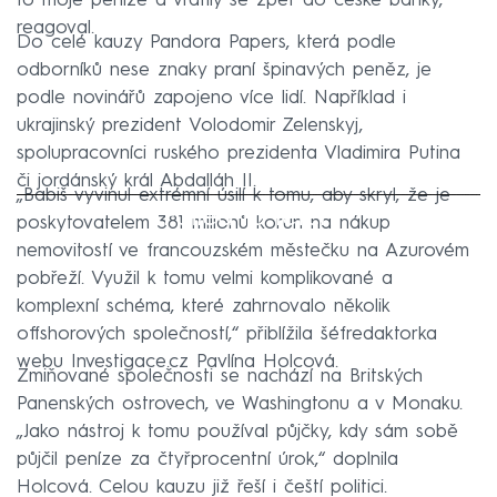
to moje peníze a vrátily se zpět do české banky,“
reagoval.
Do celé kauzy Pandora Papers, která podle
odborníků nese znaky praní špinavých peněz, je
podle novinářů zapojeno více lidí. Například i
ukrajinský prezident Volodomir Zelenskyj,
spolupracovníci ruského prezidenta Vladimira Putina
či jordánský král Abdalláh II.
„Babiš vyvinul extrémní úsilí k tomu, aby skryl, že je
Failed to fetch
poskytovatelem 381 milionů korun na nákup
nemovitostí ve francouzském městečku na Azurovém
pobřeží. Využil k tomu velmi komplikované a
komplexní schéma, které zahrnovalo několik
offshorových společností,“ přiblížila šéfredaktorka
webu Investigace.cz Pavlína Holcová.
Zmiňované společnosti se nachází na Britských
Panenských ostrovech, ve Washingtonu a v Monaku.
„Jako nástroj k tomu používal půjčky, kdy sám sobě
půjčil peníze za čtyřprocentní úrok,“ doplnila
Holcová. Celou kauzu již řeší i čeští politici.