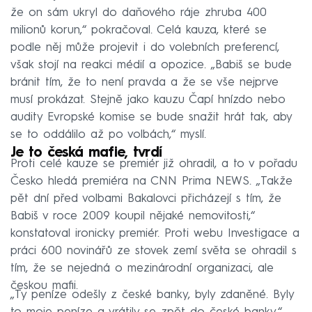
že on sám ukryl do daňového ráje zhruba 400
milionů korun,“ pokračoval. Celá kauza, které se
podle něj může projevit i do volebních preferencí,
však stojí na reakci médií a opozice. „Babiš se bude
bránit tím, že to není pravda a že se vše nejprve
musí prokázat. Stejně jako kauzu Čapí hnízdo nebo
audity Evropské komise se bude snažit hrát tak, aby
se to oddálilo až po volbách,“ myslí.
Je to česká mafie, tvrdí
Proti celé kauze se premiér již ohradil, a to v pořadu
Česko hledá premiéra na CNN Prima NEWS. „Takže
pět dní před volbami Bakalovci přicházejí s tím, že
Babiš v roce 2009 koupil nějaké nemovitosti,“
konstatoval ironicky premiér. Proti webu Investigace a
práci 600 novinářů ze stovek zemí světa se ohradil s
tím, že se nejedná o mezinárodní organizaci, ale
českou mafii.
„Ty peníze odešly z české banky, byly zdaněné. Byly