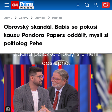
Domů
Zprávy
Domácí
Politika
Obrovský skandál. Babiš se pokusí
kauzu Pandora Papers oddálit, myslí si
politolog Pehe
Žádná položka z playlistu není
Výběr redakce
dostupná.