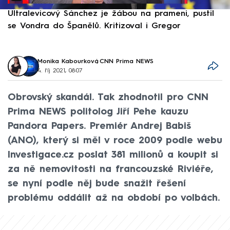
Ultralevicový Sánchez je žábou na prameni, pustil
P
se Vondra do Španělů. Kritizoval i Gregor
F
Monika Kabourková
,
CNN Prima NEWS
4. říj 2021, 08:07
Obrovský skandál. Tak zhodnotil pro CNN
Prima NEWS politolog Jiří Pehe kauzu
Pandora Papers. Premiér Andrej Babiš
(ANO), který si měl v roce 2009 podle webu
Investigace.cz poslat 381 milionů a koupit si
za ně nemovitosti na francouzské Riviéře,
se nyní podle něj bude snažit řešení
problému oddálit až na období po volbách.