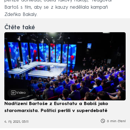
peníze dohledat, udělá takový nákup,“ reagoval
Bartoš s tím, aby se z kauzy nedělala kampaň
Zdeňka Bakaly.
Čtěte také
Video
Nadřízení Bartoše z Eurostatu a Babiš jako
staromarxista. Politici perlili v superdebatě
6 min čtení
4. říj 2021, 05:11