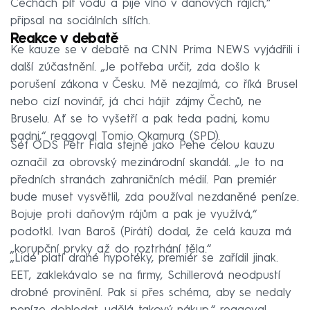
Čechách pít vodu a pije víno v daňových rájích,“
připsal na sociálních sítích.
Reakce v debatě
Ke kauze se v debatě na CNN Prima NEWS vyjádřili i
další zúčastnění. „Je potřeba určit, zda došlo k
porušení zákona v Česku. Mě nezajímá, co říká Brusel
nebo cizí novinář, já chci hájit zájmy Čechů, ne
Bruselu. Ať se to vyšetří a pak teda padni, komu
padni,“ reagoval Tomio Okamura (SPD).
Šéf ODS Petr Fiala stejně jako Pehe celou kauzu
označil za obrovský mezinárodní skandál. „Je to na
předních stranách zahraničních médií. Pan premiér
bude muset vysvětlil, zda používal nezdaněné peníze.
Bojuje proti daňovým rájům a pak je využívá,“
podotkl. Ivan Baroš (Piráti) dodal, že celá kauza má
„korupční prvky až do roztrhání těla.“
„Lidé platí drahé hypotéky, premiér se zařídil jinak.
EET, zaklekávalo se na firmy, Schillerová neodpustí
drobné provinění. Pak si přes schéma, aby se nedaly