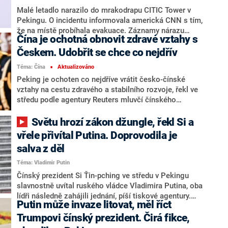
nadále vyvíjet stejným směrem, mohla by podle
Malé letadlo narazilo do mrakodrapu CITIC Tower v
některých analytiků Čína přeměnit Rusko na zemi,
Pekingu. O incidentu informovala americká CNN s tím,
která bude s Čínou velmi propojená a závislá na ni.
že na místě probíhala evakuace. Záznamy nárazu
Čína je ochotná obnovit zdravé vztahy s
kolovaly na sociálních sítích, autenticitu záběrů
padajících trosek ověřil deník The New York Times
Českem. Udobřit se chce co nejdřív
(NYT).
Téma: Čína
Aktualizováno
■
Peking je ochoten co nejdříve vrátit česko-čínské
vztahy na cestu zdravého a stabilního rozvoje, řekl ve
středu podle agentury Reuters mluvčí čínského
ministerstva zahraničí.
Světu hrozí zákon džungle, řekl Si a
vřele přivítal Putina. Doprovodila je
salva z děl
Téma: Vladimir Putin
Čínský prezident Si Ťin-pching ve středu v Pekingu
slavnostně uvítal ruského vládce Vladimira Putina, oba
lídři následně zahájili jednání, píší tiskové agentury.
Putin může invaze litovat, měl říct
Podle AFP má setkání utužit vztahy mezi Pekingem a
Moskvou necelý týden poté, co Si v Číně přijal
Trumpovi čínský prezident. Čirá fikce,
amerického prezidenta Donalda Trumpa.