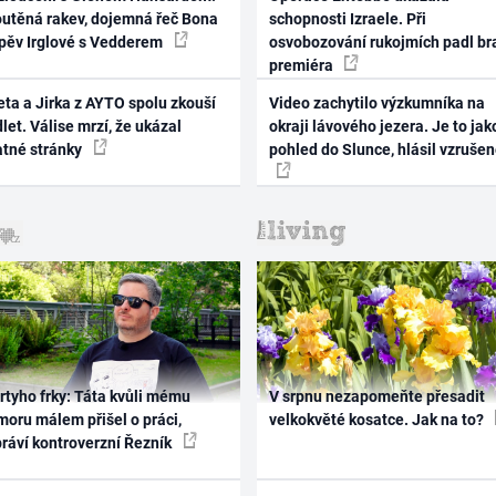
outěná rakev, dojemná řeč Bona
schopnosti Izraele. Při
zpěv Irglové s Vedderem
osvobozování rukojmích padl br
premiéra
ta a Jirka z AYTO spolu zkouší
Video zachytilo výzkumníka na
let. Válise mrzí, že ukázal
okraji lávového jezera. Je to jak
atné stránky
pohled do Slunce, hlásil vzruše
rtyho frky: Táta kvůli mému
V srpnu nezapomeňte přesadit
oru málem přišel o práci,
velkokvěté kosatce. Jak na to?
práví kontroverzní Řezník