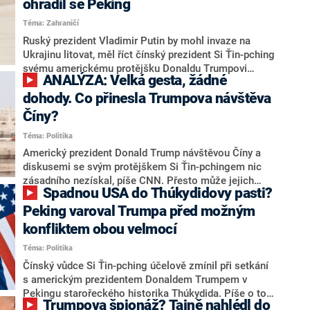
ohradil se Peking
Téma: Zahraničí
Ruský prezident Vladimir Putin by mohl invaze na
Ukrajinu litovat, měl říct čínský prezident Si Ťin-pching
svému americkému protějšku Donaldu Trumpovi
ANALÝZA: Velká gesta, žádné
během jejich setkání minulý týden v Pekingu. S
informací přišel s odkazem na své zdroje deník
dohody. Co přinesla Trumpova návštěva
Financial Times. Podle ruské agentury TASS, ale i
Číny?
ukrajinského webu United24, však Čína toto tvrzení
Téma: Politika
označila za čirou fikci.
Americký prezident Donald Trump návštěvou Číny a
diskusemi se svým protějškem Si Ťin-pchingem nic
zásadního nezískal, píše CNN. Přesto může jejich
Spadnou USA do Thúkydidovy pasti?
setkání ovlivnit budoucí směřování americko-čínských
vztahů, které zůstávají napjaté zejména kvůli obchodu,
Peking varoval Trumpa před možným
technologiím a hlavně – otázce Tchaj-wanu. Ta totiž
konfliktem obou velmocí
zůstává pro Peking i Washington nejcitlivějším bodem
Téma: Politika
celého vztahu a potenciálním zdrojem budoucí
eskalace napětí mezi oběma velmocemi.
Čínský vůdce Si Ťin-pching účelově zmínil při setkání
s americkým prezidentem Donaldem Trumpem v
Pekingu starořeckého historika Thúkydida. Píše o tom
Trumpova špionáž? Tajně nahlédl do
deník The Guardian. Mezi USA a Čínou dlouhodobě