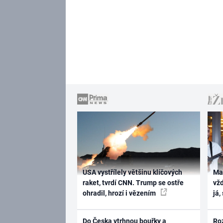
USA vystřílely většinu klíčových
Ma
raket, tvrdí CNN. Trump se ostře
vž
ohradil, hrozí i vězením
já,
Do Česka vtrhnou bouřky a
Ro