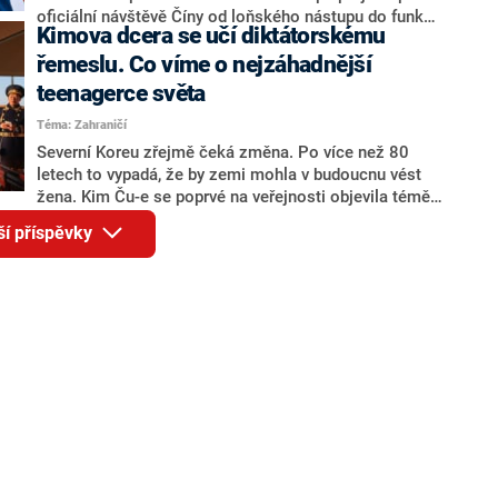
prezident.
oficiální návštěvě Číny od loňského nástupu do funkce
Kimova dcera se učí diktátorskému
provázené obchodní válkou obou velmocí. Si na
začátku jednání prohlásil, že Čína a Spojené státy by
řemeslu. Co víme o nejzáhadnější
měly být partnery a nikoli rivaly a že stabilita jejich
teenagerce světa
vztahů je dobrá pro svět, uvedly tiskové agentury.
Téma: Zahraničí
Trump poté řekl, že vztahy obou zemí budou lepší než
kdy dříve. Podle Si Ťin-pchinga by se však země
Severní Koreu zřejmě čeká změna. Po více než 80
mohly dostat do střetu, pokud by Washington
letech to vypadá, že by zemi mohla v budoucnu vést
postupoval chybně v otázce Tchaj-wanu.
žena. Kim Ču-e se poprvé na veřejnosti objevila téměř
před čtyřmi lety a bez diskuse je nejzáhadnějším
ší příspěvky
teenagerem na světě. Zatím není jasné ani to, jak je
přesně stará. Jedno je ale téměř jisté – dospívající
dívka je evidentně připravována na převzetí země po
svém otci, diktátorovi Kim Čong-unovi.