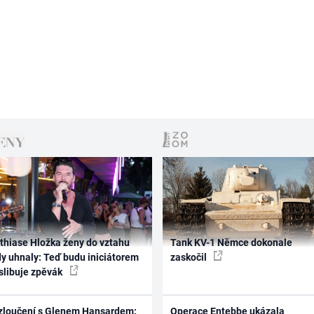
thiase Hložka ženy do vztahu
Tank KV-1 Němce dokonale
dy uhnaly: Teď budu iniciátorem
zaskočil
 slibuje zpěvák
zloučení s Glenem Hansardem:
Operace Entebbe ukázala