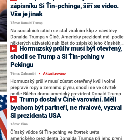
roste napětí a Si Ťin-pching vytáhl z dávné evropské
zápisníku Si Ťin-pchinga, šíří se video.
minulosti tragický konflikt, aby obrátil pozornost na
Vše je jinak
to, zda jsou obě mocnosti schopné překonat spory a
Téma: Donald Trump
navázat přátelské vztahy.
Na sociálních sítích se stal virálním klip z návštěvy
Donalda Trumpa v Číně. Americký prezident měl podle
některých uživatelů nahlížet do zápisků jeho čínského
Hormuzský průliv musí být otevřený,
protějšku Si Ťin-pchinga. O špionáž se ovšem
nejspíše nejednalo a Trump pouze na poslední chvíli
shodli se Trump a Si Ťin-pching v
studoval svůj připravený projev. Informoval o tom web
Pekingu
CNN.
Téma: Zahraničí
Aktualizováno
■
Hormuzský průliv musí zůstat otevřený kvůli volné
přepravě ropy a zemního plynu, shodli se ve čtvrtek
podle Bílého domu americký prezident Donald Trump
Trump dostal v Číně varování. Měli
a jeho čínský protějšek Si Ťin-pching na summitu v
Pekingu. Bílý dům označil na sociální síti X setkání za
bychom být partneři, ne rivalové, vyzval
dobré. Trump v projevu na státní večeři pozval Sia na
Si prezidenta USA
návštěvu Bílého domu, která by se měla uskutečnit 24.
Téma: Čína
září. Trump i Si se domnívají, že vztah Pekingu a
Washingtonu je nejdůležitějším bilaterálním vztahem
Čínský vůdce Si Ťin-pching ve čtvrtek uvítal
na světě, prohlásil podle stanice CNN čínský
amerického prezidenta Donalda Trumpa při jeho první