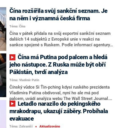
Čína rozšířila svůj sankční seznam. Je
na něm i významná česká firma
Téma: Čína
Čína v pátek přidala na svůj exportní sankční seznam
dalších 14 subjektů z Evropské unie v reakci na
sankce spojené s Ruskem. Podle informací agentury
AFP je mezi nimi i česká firma Tatra Trucks, vyrábějící
těžké nákladní, vojenské a speciální automobily.
Čína má Putina pod palcem a hledá
Těmto subjektům Čína s okamžitou platností přestane
jeho nástupce. Z Ruska může být obří
dodávat zboží dvojího užití, tedy použitelné k civilním i
Pákistán, tvrdí analýza
vojenským účelům, napsala agentura Reuters.
Téma: Vladimir Putin
Čínský vůdce Si Ťin-pching kdysi ruského prezidenta
Vladimira Putina obdivoval, nyní ho ale má pod
palcem, uvádí analýza webu The Wall Street Journal.
Letadlo narazilo do pekingského
Čtyři roky války a ekonomické izolace totiž dostaly
ruského prezidenta do pozice, kdy je ve vztahu s
mrakodrapu, ukazují záběry. Probíhala
Čínou stále častěji tím, kdo musí žádat o pomoc. Čína
evakuace
si v Rusku navíc postupně buduje vztahy, které nejsou
Téma: Zahraničí
Aktualizováno
závislé pouze na Putinovi a pokud se situace bude
■