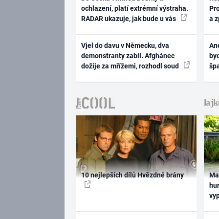
ochlazení, platí extrémní výstraha.
Pr
RADAR ukazuje, jak bude u vás
a 
Vjel do davu v Německu, dva
Ane
demonstranty zabil. Afghánec
byd
dožije za mřížemi, rozhodl soud
šp
10 nejlepších dílů Hvězdné brány
Ma
hum
vy