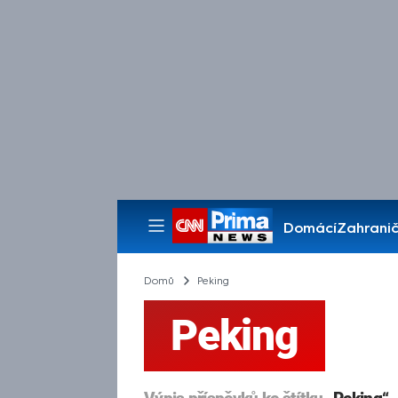
Domácí
Zahranič
Pořady
Domů
Peking
Peking