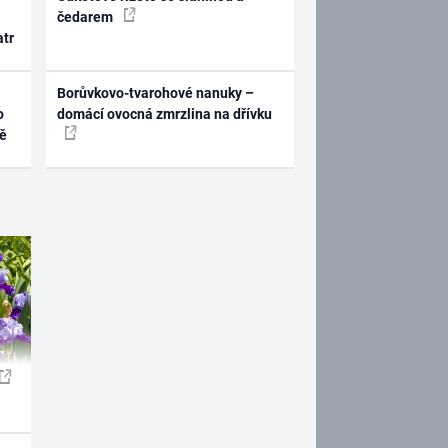
čedarem
atr
Borůvkovo-tvarohové nanuky –
o
domácí ovocná zmrzlina na dřívku
ně