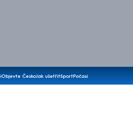
í
Objevte Česko
Jak ušetřit
Sport
Počasí