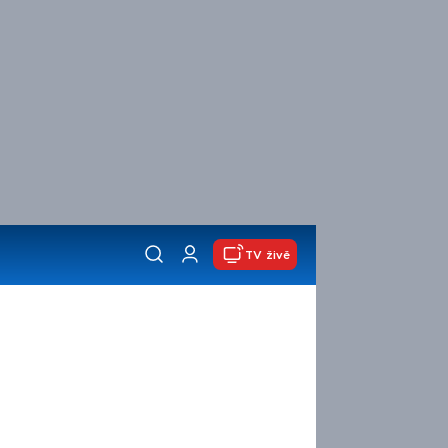
TV živě