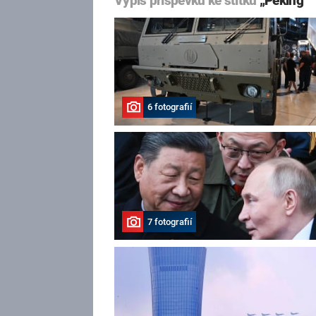
Výpis příspěvků ke štítku
„Peking“
6 fotografií
7 fotografií