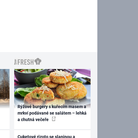
Rýžové burgery s kuřecím masem a
mrkví podávané se salátem – lehká
a chutná večeře
Cuketové rizoto se slaninou a