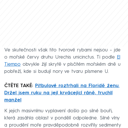
Ve skutečnosti však tito tvorové rybami nejsou – jde
o mořské červy druhu Urechis unicinctus. Ti podle
El
Tiempo
obvykle žijí skrytě v písčitém mořském dně u
pobřeží, kde si budují nory ve tvaru písmene U.
ČTĚTE TAKÉ:
Pitbulové roztrhali na Floridě ženu.
Držel jsem ruku na její krvácející ráně, truchlí
manžel
K jejich masivnímu vyplavení došlo po silné bouři,
která zasáhla oblast v pondělí odpoledne. Silné vlny
a proudění moře pravděpodobně rozvířily sedimenty