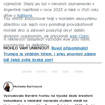
výjimečné. Stejný jev byl v minulosti zaznamenán v
Argentině například v roce 2023 a také o čtyři roky
dříve
v Kalifornii
.
Tito mořští živočichové hrají v mořském ekosystému
důležitou roli. Jejich nory pomáhají provzdušňovat
mořské dno a zároveň poskytují úkryt dalším
drobným organismům, jak připomněl
web Clarin
.
V některých oblastech východní Asie jsou navíc
považováni za delikatesu.
MOHLO VÁM UNIKNOUT:
Buvol připomínající
Trumpa je virálním hitem. I přes enormní zájem
lidí čeká zvíře brzká smrt
Failed to fetch
příroda
bouřka
pláž
ryby
zvířata
Michaela Bartošová
Vystudovala literární tvorbu na Vysoké škole kreativní
komunikace a následně navázala studiem médií na