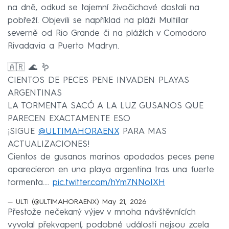
na dně, odkud se tajemní živočichové dostali na
pobřeží. Objevili se například na pláži Multillar
severně od Rio Grande či na plážích v Comodoro
Rivadavia a Puerto Madryn.
🇦🇷 🌊 🪱
CIENTOS DE PECES PENE INVADEN PLAYAS
ARGENTINAS
LA TORMENTA SACÓ A LA LUZ GUSANOS QUE
PARECEN EXACTAMENTE ESO
¡SIGUE
@ULTIMAHORAENX
PARA MAS
ACTUALIZACIONES!
Cientos de gusanos marinos apodados peces pene
aparecieron en una playa argentina tras una fuerte
tormenta.…
pic.twitter.com/hYm7NNoIXH
— ULTI (@ULTIMAHORAENX)
May 21, 2026
Přestože nečekaný výjev v mnoha návštěvnících
vyvolal překvapení, podobné události nejsou zcela