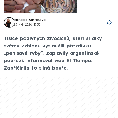
Michaela Bartošová
25. kvě 2026, 17:30
Tisíce podivných živočichů, kteří si díky
svému vzhledu vysloužili přezdívku
„penisové ryby“, zaplavily argentinské
pobřeží, informoval web El Tiempo.
Zapříčinila to silná bouře.