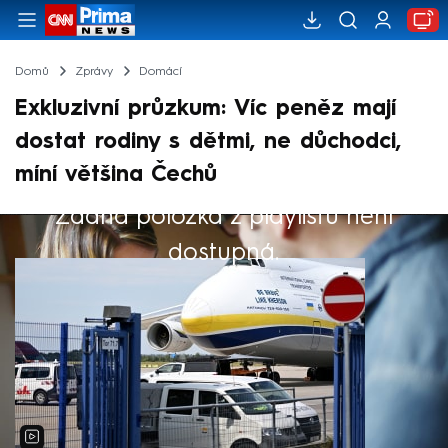
Domů
Zprávy
Domácí
Exkluzivní průzkum: Víc peněz mají
dostat rodiny s dětmi, ne důchodci,
míní většina Čechů
Žádná položka z playlistu není
Výběr redakce
dostupná.