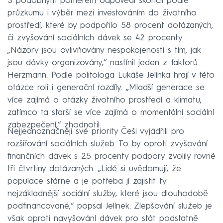
S podobným poměrem odpovědí skončil podle
průzkumu i výběr mezi investováním do životního
prostředí, které by podpořilo 58 procent dotázaných,
či zvyšování sociálních dávek se 42 procenty.
„Názory jsou ovlivňovány nespokojeností s tím, jak
jsou dávky organizovány,“ nastínil jeden z faktorů
Herzmann. Podle politologa Lukáše Jelínka hrají v této
otázce roli i generační rozdíly. „Mladší generace se
více zajímá o otázky životního prostředí a klimatu,
zatímco ta starší se více zajímá o momentální sociální
zabezpečení,“ zhodnotil.
Nejjednoznačněji své priority Češi vyjádřili pro
rozšiřování sociálních služeb. To by oproti zvyšování
finančních dávek s 25 procenty podpory zvolily rovné
tři čtvrtiny dotázaných. „Lidé si uvědomují, že
populace stárne a je potřeba jí zajistit ty
nejzákladnější sociální služby, které jsou dlouhodobě
podfinancované,“ popsal Jelínek. Zlepšování služeb je
však oproti navyšování dávek pro stát podstatně