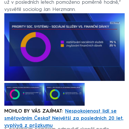
už v posledních letech pomoženo poměrně hodně,“
vysvětlil sociolog Jan Herzmann.
MOHLO BY VÁS ZAJÍMAT:
Nespokojenost lidí se
směřováním Česka? Největší za posledních 20 let,
vyplývá z průzkumu