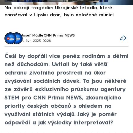
Na pokraji tragédie: Ukrajinské letadlo, které
P
ohrožoval v Lipsku dron, bylo naložené municí
e
Josef Mádle
,
CNN Prima NEWS
4. čvn 2023, 09:28
Češi by dopřáli více peněz rodinám s dětmi
než důchodcům. Uvítali by také větší
ochranu životního prostředí na úkor
zvyšování sociálních dávek. To jsou některé
ze závěrů exkluzivního průzkumu agentury
STEM pro CNN Prima NEWS, zkoumajícího
priority českých občanů s ohledem na
využívání státních výdajů. Jaký je poměr
odpovědí a jak výsledky interpretovat?