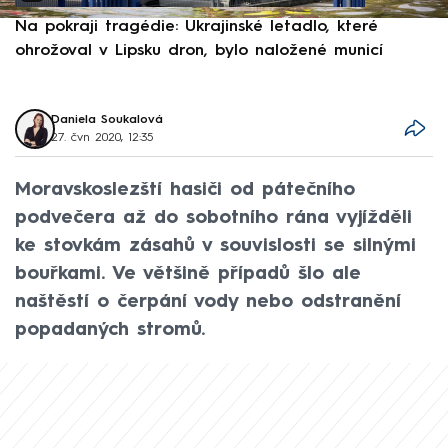
Na pokraji tragédie: Ukrajinské letadlo, které
P
ohrožoval v Lipsku dron, bylo naložené municí
e
Daniela Soukalová
27. čvn 2020, 12:35
Moravskoslezští hasiči od pátečního
podvečera až do sobotního rána vyjížděli
ke stovkám zásahů v souvislosti se silnými
bouřkami. Ve většině případů šlo ale
naštěstí o čerpání vody nebo odstranění
popadaných stromů.