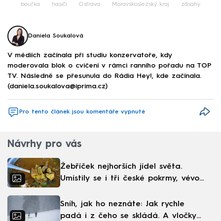
bouřka
hasiči
Ostrava
Moravskoslezský kraj
zásahy
Daniela Soukalová
V médiích začínala při studiu konzervatoře, kdy
moderovala blok o cvičení v rámci ranního pořadu na TOP
TV. Následně se přesunula do Rádia Hey!, kde začínala.
(daniela.soukalova@iprima.cz)
Pro tento článek jsou komentáře vypnuté
Návrhy pro vás
Žebříček nejhorších jídel světa.
Umístily se i tři české pokrmy, vévodí
skandinávská kuchyně
Sníh, jak ho neznáte: Jak rychle
padá i z čeho se skládá. A vločky