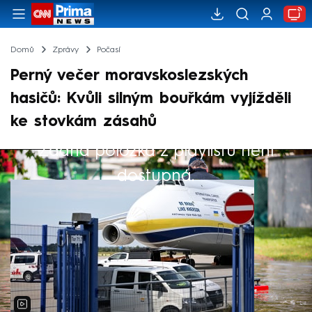
Domů
Zprávy
Počasí
Perný večer moravskoslezských
hasičů: Kvůli silným bouřkám vyjížděli
ke stovkám zásahů
Žádná položka z playlistu není
Výběr redakce
dostupná.