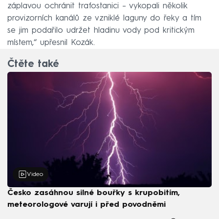
záplavou ochránit trafostanici – vykopali několik
provizorních kanálů ze vzniklé laguny do řeky a tím
se jim podařilo udržet hladinu vody pod kritickým
místem,“ upřesnil Kozák.
Čtěte také
Video
Česko zasáhnou silné bouřky s krupobitím,
meteorologové varují i před povodněmi