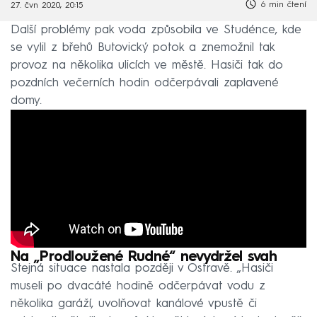
6 min čtení
27. čvn 2020, 20:15
Další problémy pak voda způsobila ve Studénce, kde
se vylil z břehů Butovický potok a znemožnil tak
provoz na několika ulicích ve městě. Hasiči tak do
pozdních večerních hodin odčerpávali zaplavené
domy.
Na „Prodloužené Rudné“ nevydržel svah
Stejná situace nastala později v Ostravě. „Hasiči
museli po dvacáté hodině odčerpávat vodu z
několika garáží, uvolňovat kanálové vpustě či