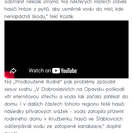
odstranit několik stromů. Na některých místech stavěli
hasiči hráze z pytlů, aby usměrnili vodu do míst, kde
nenapáchá škodu,“ řekl Kozák.
Na „Prodloužené Rudné“ pak problémy způsobil
sesuv svahu. „V Dobroslavicích na Opavsku poškodil
vítr eternitovou střechu a voda tak začala zatékat do
domu. I v dalších částech tohoto regionu řešili hasiči
následky přívalových srážek – voda zatopila přízemí
rodinného domu v Kružberku, hasiči ve Štáblovicích
odčerpávali vodu ze zatopené kanalizace,“ doplnil