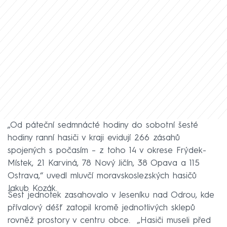
„Od páteční sedmnácté hodiny do sobotní šesté
hodiny ranní hasiči v kraji evidují 266 zásahů
spojených s počasím – z toho 14 v okrese Frýdek-
Místek, 21 Karviná, 78 Nový Jičín, 38 Opava a 115
Ostrava,“ uvedl mluvčí moravskoslezských hasičů
Jakub Kozák.
Šest jednotek zasahovalo v Jeseníku nad Odrou, kde
přívalový déšť zatopil kromě jednotlivých sklepů
rovněž prostory v centru obce. „Hasiči museli před