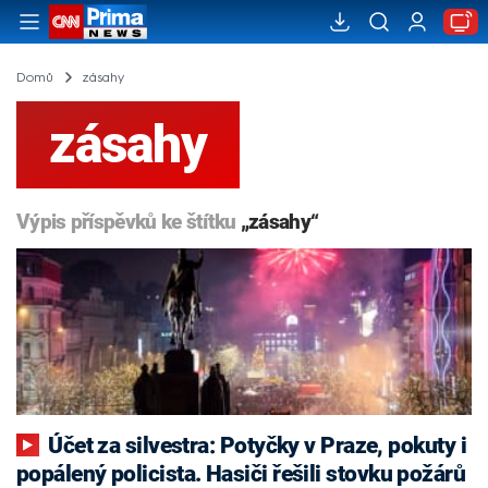
Domů
zásahy
zásahy
Výpis příspěvků ke štítku
„zásahy“
Účet za silvestra: Potyčky v Praze, pokuty i
popálený policista. Hasiči řešili stovku požárů