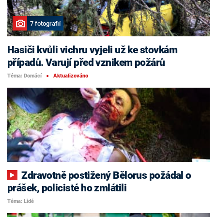
7 fotografií
Hasiči kvůli vichru vyjeli už ke stovkám
případů. Varují před vznikem požárů
Téma: Domácí
Aktualizováno
■
Zdravotně postižený Bělorus požádal o
prášek, policisté ho zmlátili
Téma: Lidé