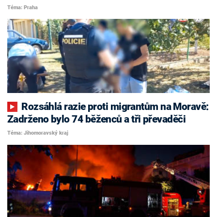
Téma: Praha
Rozsáhlá razie proti migrantům na Moravě:
Zadrženo bylo 74 běženců a tři převaděči
Téma: Jihomoravský kraj