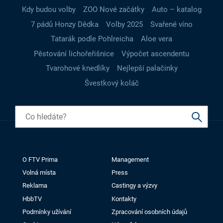
Kdy budou volby
ZOO Nové začátky
Auto – katalog
7 pádů Honzy Dědka
Volby 2025
Svařené víno
Tatarák podle Pohlreicha
Aloe vera
Pěstování lichořeřišnice
Výpočet ascendentu
Tvarohové knedlíky
Nejlepší palačinky
Švestkový koláč
O FTV Prima
Management
Volná místa
Press
Reklama
Castingy a výzvy
HbbTV
Kontakty
Podmínky užívání
Zpracování osobních údajů