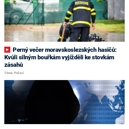
Perný večer moravskoslezských hasičů:
Kvůli silným bouřkám vyjížděli ke stovkám
zásahů
Téma: Počasí