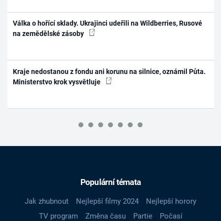
Válka o hořící sklady. Ukrajinci udeřili na Wildberries, Rusové
na zemědělské zásoby
Kraje nedostanou z fondu ani korunu na silnice, oznámil Půta.
Ministerstvo krok vysvětluje
Populární témata
Jak zhubnout
Nejlepší filmy 2024
Nejlepší horory
TV program
Změna času
Partie
Počasí