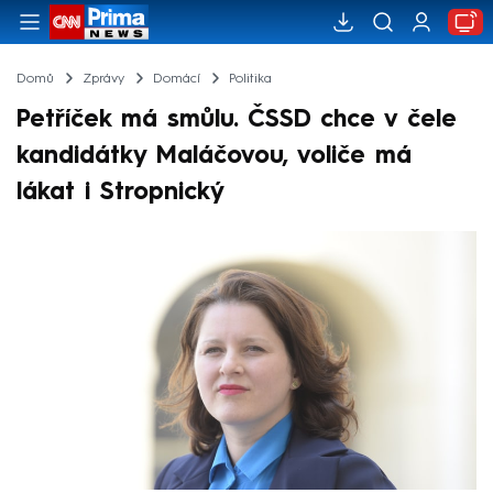
Domů
Zprávy
Domácí
Politika
Petříček má smůlu. ČSSD chce v čele
kandidátky Maláčovou, voliče má
lákat i Stropnický