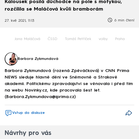
Kalousek posílá důchodce na pole s motykou,
rozčílila se Maláčová kvůli bramborám
6 min čtení
27. kvě 2021, 11:13
Jana Maláčová
ČSSD
Tomáš Petříček
volby
Praha
Barbora Zykmundová
Barbora Zykmundová (rozená Zpěváčková) v CNN Prima
NEWS sleduje hlavně dění ve Sněmovně a Strakově
akademii. Politickému zpravodajství se věnovala i před tím
na webu Novinky.cz, kde pracovala šest let.
(Barbora.Zykmundova@iprima.cz)
Vstup do diskuze
Návrhy pro vás