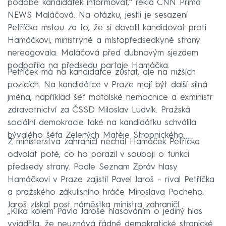
podobě kandidátek informovat,“ řekla CNN Prima
NEWS Maláčová. Na otázku, jestli je sesazení
Petříčka mstou za to, že si dovolil kandidovat proti
Hamáčkovi, ministryně a místopředsedkyně strany
nereagovala. Maláčová před dubnovým sjezdem
podpořila na předsedu partaje Hamáčka.
Petříček má na kandidátce zůstat, ale na nižších
pozicích. Na kandidátce v Praze mají být další silná
jména, například šéf motolské nemocnice a exministr
zdravotnictví za ČSSD Miloslav Ludvík. Pražská
sociální demokracie také na kandidátku schválila
bývalého šéfa Zelených Matěje Stropnického.
Z ministerstva zahraničí nechal Hamáček Petříčka
odvolat poté, co ho porazil v souboji o funkci
předsedy strany. Podle Seznam Zpráv hlasy
Hamáčkovi v Praze zajistil Pavel Jaroš – rival Petříčka
a pražského zákulisního hráče Miroslava Pocheho.
Jaroš získal post náměstka ministra zahraničí.
„Klika kolem Pavla Jaroše hlasováním o jediný hlas
vyjádřila, že neuznává řádné demokratické stranické