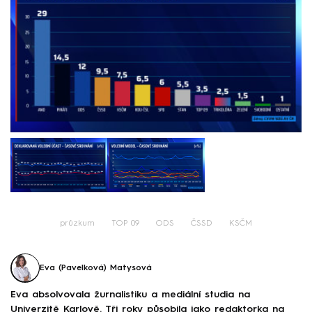
průzkum
TOP 09
ODS
ČSSD
KSČM
Eva (Pavelková) Matysová
Eva absolvovala žurnalistiku a mediální studia na
Univerzitě Karlově. Tři roky působila jako redaktorka na