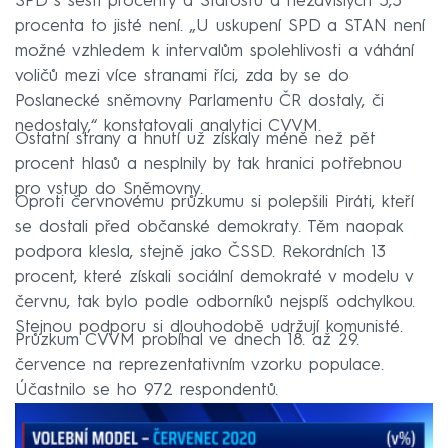
SPD s šesti procenty a Starostů a nezávislých 5,5
procenta to jisté není. „U uskupení SPD a STAN není
možné vzhledem k intervalům spolehlivosti a váhání
voličů mezi více stranami říci, zda by se do
Poslanecké sněmovny Parlamentu ČR dostaly, či
nedostaly,“ konstatovali analytici CVVM.
Ostatní strany a hnutí už získaly méně než pět
procent hlasů a nesplnily by tak hranici potřebnou
pro vstup do Sněmovny.
Oproti červnovému průzkumu si polepšili Piráti, kteří
se dostali před občanské demokraty. Těm naopak
podpora klesla, stejně jako ČSSD. Rekordních 13
procent, které získali sociální demokraté v modelu v
červnu, tak bylo podle odborníků nejspíš odchylkou.
Stejnou podporu si dlouhodobě udržují komunisté.
Průzkum CVVM probíhal ve dnech 18. až 29.
července na reprezentativním vzorku populace.
Účastnilo se ho 972 respondentů.