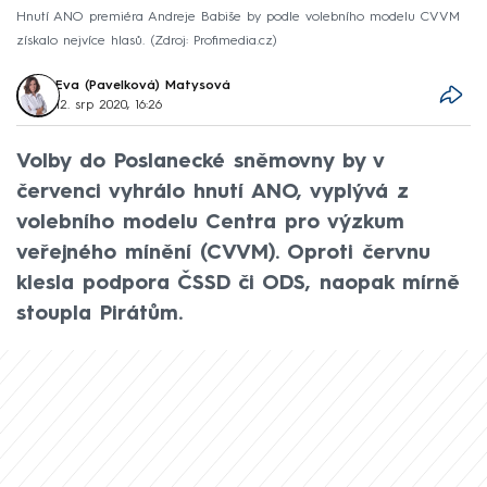
Hnutí ANO premiéra Andreje Babiše by podle volebního modelu CVVM
získalo nejvíce hlasů.
Zdroj: Profimedia.cz
Eva (Pavelková) Matysová
12. srp 2020, 16:26
Volby do Poslanecké sněmovny by v
červenci vyhrálo hnutí ANO, vyplývá z
volebního modelu Centra pro výzkum
veřejného mínění (CVVM). Oproti červnu
klesla podpora ČSSD či ODS, naopak mírně
stoupla Pirátům.