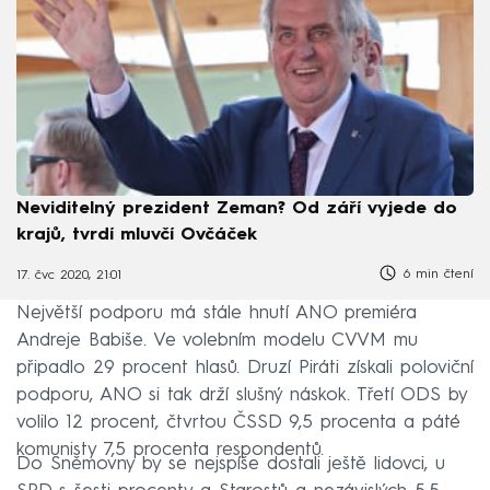
Neviditelný prezident Zeman? Od září vyjede do
krajů, tvrdí mluvčí Ovčáček
6 min čtení
17. čvc 2020, 21:01
Největší podporu má stále hnutí ANO premiéra
Andreje Babiše. Ve volebním modelu CVVM mu
připadlo 29 procent hlasů. Druzí Piráti získali poloviční
podporu, ANO si tak drží slušný náskok. Třetí ODS by
volilo 12 procent, čtvrtou ČSSD 9,5 procenta a páté
komunisty 7,5 procenta respondentů.
Do Sněmovny by se nejspíše dostali ještě lidovci, u