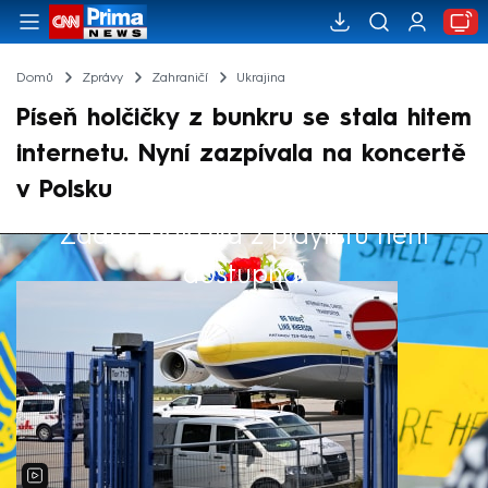
Domů
Zprávy
Zahraničí
Ukrajina
Píseň holčičky z bunkru se stala hitem
internetu. Nyní zazpívala na koncertě
v Polsku
Žádná položka z playlistu není
Výběr redakce
dostupná.