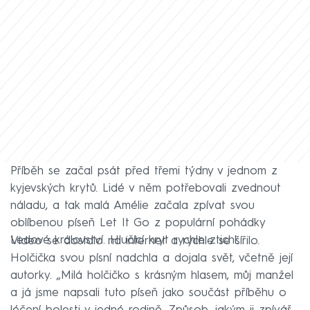
Příběh se začal psát před třemi týdny v jednom z
kyjevských krytů. Lidé v něm potřebovali zvednout
náladu, a tak malá Amélie začala zpívat svou
oblíbenou píseň Let It Go z populární pohádky
Ledové království. Hlučící kryt rychle ztichl.
Video se dostalo na internet a rychle se šířilo.
Holčička svou písní nadchla a dojala svět, včetně její
autorky. „Milá holčičko s krásným hlasem, můj manžel
a já jsme napsali tuto píseň jako součást příběhu o