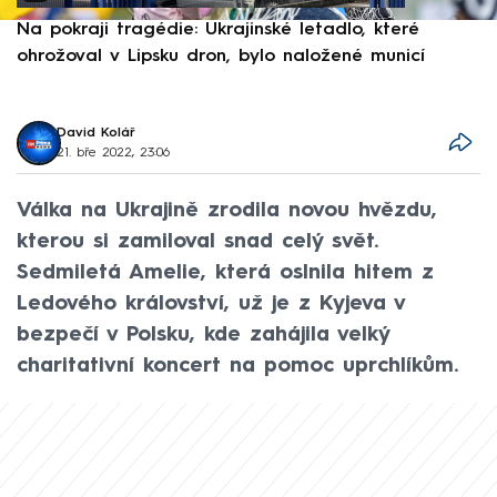
Na pokraji tragédie: Ukrajinské letadlo, které
P
ohrožoval v Lipsku dron, bylo naložené municí
e
David Kolář
21. bře 2022, 23:06
Válka na Ukrajině zrodila novou hvězdu,
kterou si zamiloval snad celý svět.
Sedmiletá Amelie, která oslnila hitem z
Ledového království, už je z Kyjeva v
bezpečí v Polsku, kde zahájila velký
charitativní koncert na pomoc uprchlíkům.