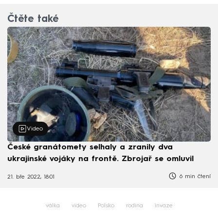
Čtěte také
Video
České granátomety selhaly a zranily dva
ukrajinské vojáky na frontě. Zbrojař se omluvil
6 min čtení
21. bře 2022, 18:01
válka
video
Polsko
rodina
invaze