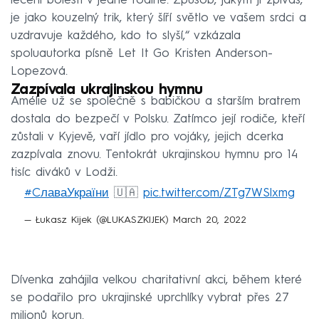
léčení bolesti v jedné rodině. Způsob, jakým ji zpíváš,
je jako kouzelný trik, který šíří světlo ve vašem srdci a
uzdravuje každého, kdo to slyší,“ vzkázala
spoluautorka písně Let It Go Kristen Anderson-
Lopezová.
Zazpívala ukrajinskou hymnu
Amélie už se společně s babičkou a starším bratrem
dostala do bezpečí v Polsku. Zatímco její rodiče, kteří
zůstali v Kyjevě, vaří jídlo pro vojáky, jejich dcerka
zazpívala znovu. Tentokrát ukrajinskou hymnu pro 14
tisíc diváků v Lodži.
#CлаваУкраїни
🇺🇦
pic.twitter.com/ZTg7WSlxmg
— Łukasz Kijek (@LUKASZKIJEK)
March 20, 2022
Dívenka zahájila velkou charitativní akci, během které
se podařilo pro ukrajinské uprchlíky vybrat přes 27
milionů korun.