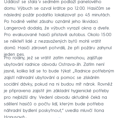
Událost se stala v sedmém podlaží panelového
domu. Výbuch se ozval krátce po 12:00. Hasičům se
následný požár podařilo lokalizovat po 45 minutách.
Po hodině velitel zásahu oznámil jeho likvidaci.
Langerová dodala, že výbuch vyrazil okna a dveře.
Pro evakuované hasiči přistavili autobus. Okolo 15:00
se někteří lidé z nezasažených bytů mohli vrátit
domů. Hasiči zároveň potvrdili, že při požáru zahynul
jeden pes.
Pro rodiny, jež se vrátit zatím nemohou, zajišťuje
ubytování radnice obvodu Ostrava-Jih. Zatím není
jasné, kolika lidí se to bude týkat. „Radnice potřebným
zajistí náhradní ubytování a pomoc se získáním
sociální dávky, pokud na ni budou mít nárok. Rovněž
je připravena zajistit jim základní hygienické potřeby
pro nejbližší dny. Vedení obvodu aktuálně čeká na
sdělení hasičů o počtu lidí, kterým bude potřeba
náhradní bydlení poskytnout,“ uvedla mluvčí Ilona
Honusová.