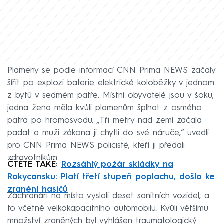
Plameny se podle informací CNN Prima NEWS začaly
šířit po explozi baterie elektrické koloběžky v jednom
z bytů v sedmém patře. Místní obyvatelé jsou v šoku,
jedna žena měla kvůli plamenům šplhat z osmého
patra po hromosvodu. „Tři metry nad zemí začala
padat a muži zákona ji chytli do své náruče,“ uvedli
pro CNN Prima NEWS policisté, kteří ji předali
zdravotníkům.
ČTĚTE TAKÉ:
Rozsáhlý požár skládky na
Rokycansku: Platí třetí stupeň poplachu, došlo ke
zranění hasičů
Záchranáři na místo vyslali deset sanitních vozidel, a
to včetně velkokapacitního automobilu. Kvůli většímu
množství zraněných byl vyhlášen traumatologický