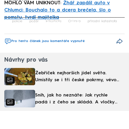
MOHLO VÁM UNIKNOUT:
Žhář zapálil auto v
Chlumci: Bouchalo to a dcera brečela, šlo o
pomstu, tvrdí majitelka
Failed to fetch
policie
požár
katastrofa
Ostrava
přírodní katastrofa
Pro tento článek jsou komentáře vypnuté
Návrhy pro vás
Žebříček nejhorších jídel světa.
Umístily se i tři české pokrmy, vévodí
skandinávská kuchyně
Sníh, jak ho neznáte: Jak rychle
padá i z čeho se skládá. A vločky
nejsou bílé