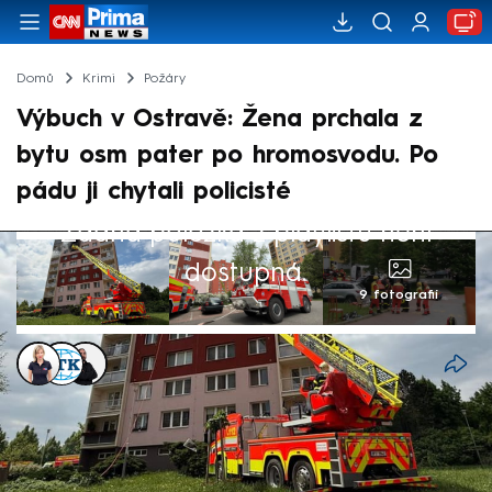
Domů
Krimi
Požáry
Výbuch v Ostravě: Žena prchala z
bytu osm pater po hromosvodu. Po
pádu ji chytali policisté
Žádná položka z playlistu není
dostupná.
9 fotografií
Markéta Schenková
,
ČTK
,
Jan Soukup
Akt. 7. kvě 2025, 18:32
• 7. kvě 2025, 12:53
Požár ve středu odpoledne zachvátil byt v
sedmém patře panelového domu v