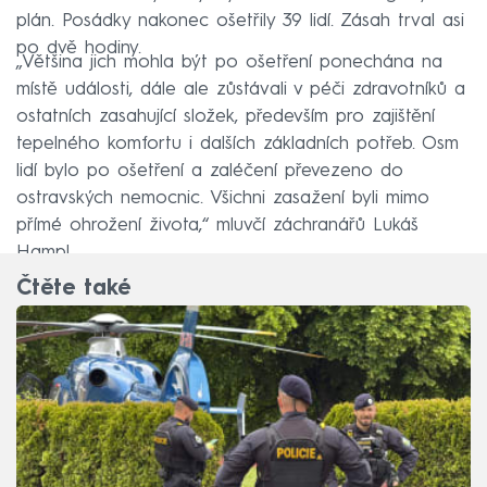
plán. Posádky nakonec ošetřily 39 lidí. Zásah trval asi
po dvě hodiny.
„Většina jich mohla být po ošetření ponechána na
místě události, dále ale zůstávali v péči zdravotníků a
ostatních zasahující složek, především pro zajištění
tepelného komfortu i dalších základních potřeb. Osm
lidí bylo po ošetření a zaléčení převezeno do
ostravských nemocnic. Všichni zasažení byli mimo
přímé ohrožení života,“ mluvčí záchranářů Lukáš
Hampl.
Čtěte také