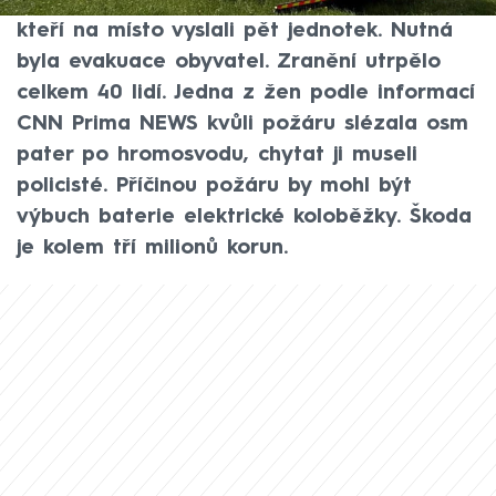
Ostravě-Dubině. Informovali o tom hasiči,
kteří na místo vyslali pět jednotek. Nutná
byla evakuace obyvatel. Zranění utrpělo
celkem 40 lidí. Jedna z žen podle informací
CNN Prima NEWS kvůli požáru slézala osm
pater po hromosvodu, chytat ji museli
policisté. Příčinou požáru by mohl být
výbuch baterie elektrické koloběžky. Škoda
je kolem tří milionů korun.