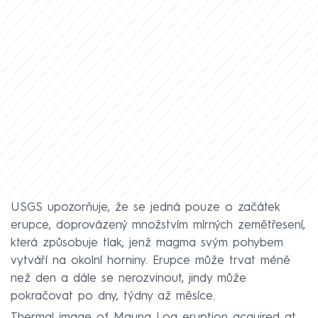
USGS upozorňuje, že se jedná pouze o začátek
erupce, doprovázený množstvím mírných zemětřesení,
která způsobuje tlak, jenž magma svým pohybem
vytváří na okolní horniny. Erupce může trvat méně
než den a dále se nerozvinout, jindy může
pokračovat po dny, týdny až měsíce.
Thermal image of Mauna Loa eruption acquired at