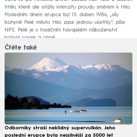
trhlin, které ale snížily intenzitu proudu směrem k Hilo.
Posledním dnem erupce byl 15. duben 1984; „síly
bohyně Pelé město Hilo zase jednou ušetřily“, píše
NPS. Pelé je v tradičním havajském náboženství
bohyní sopek a ohně.
Čtěte také
Odborníky straší neklidný supervulkán. Jeho
poslední erupce byla nejsilnější za 5000 let