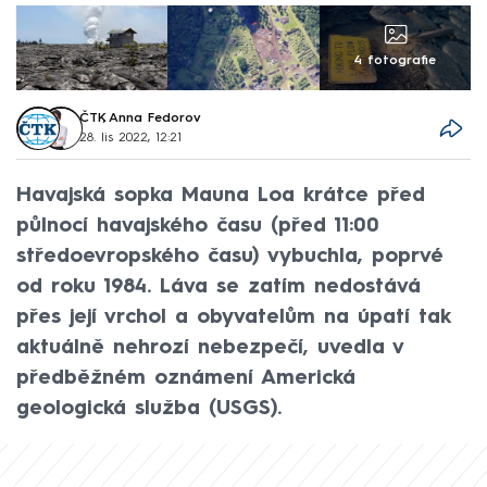
4 fotografie
ČTK
,
Anna Fedorov
28. lis 2022, 12:21
Havajská sopka Mauna Loa krátce před
půlnocí havajského času (před 11:00
středoevropského času) vybuchla, poprvé
od roku 1984. Láva se zatím nedostává
přes její vrchol a obyvatelům na úpatí tak
aktuálně nehrozí nebezpečí, uvedla v
předběžném oznámení Americká
geologická služba (USGS).