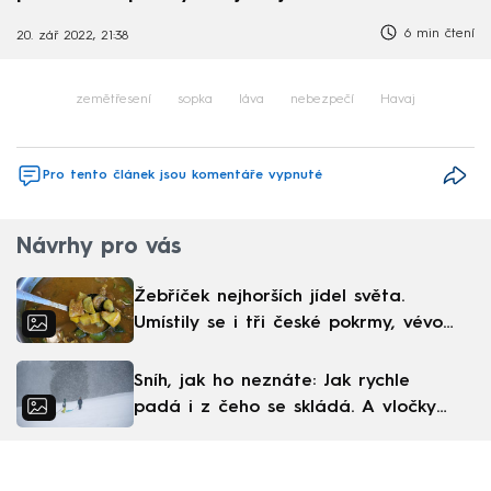
6 min čtení
20. zář 2022, 21:38
zemětřesení
sopka
láva
nebezpečí
Havaj
Pro tento článek jsou komentáře vypnuté
Návrhy pro vás
Žebříček nejhorších jídel světa.
Umístily se i tři české pokrmy, vévodí
skandinávská kuchyně
Sníh, jak ho neznáte: Jak rychle
padá i z čeho se skládá. A vločky
nejsou bílé