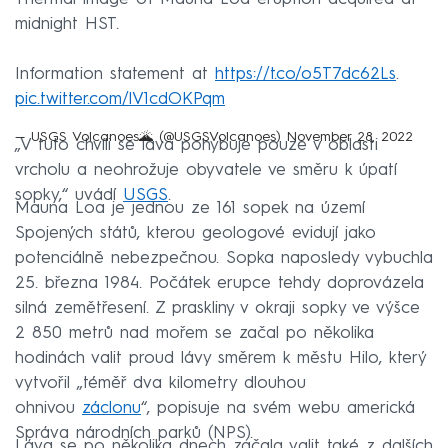
midnight HST.
Information statement at
https://t.co/o5T7dc62Ls
.
pic.twitter.com/lV1cdOKPqm
— USGS Volcanoes🌋 (@USGSVolcanoes)
November 28, 2022
„V tuto chvíli se láva pohybuje pouze v oblasti
vrcholu a neohrožuje obyvatele ve směru k úpatí
sopky,“ uvádí
USGS
.
Mauna Loa je jednou ze 161 sopek na území
Spojených států, kterou geologové evidují jako
potenciálně nebezpečnou. Sopka naposledy vybuchla
25. března 1984. Počátek erupce tehdy doprovázela
silná zemětřesení. Z praskliny v okraji sopky ve výšce
2 850 metrů nad mořem se začal po několika
hodinách valit proud lávy směrem k městu Hilo, který
vytvořil „téměř dva kilometry dlouhou
ohnivou
záclonu
“, popisuje na svém webu americká
Správa národních parků (NPS).
Láva se po několika dnech začala valit také z dalších