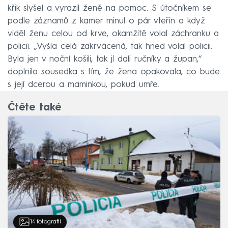
křik slyšel a vyrazil ženě na pomoc. S útočníkem se
podle záznamů z kamer minul o pár vteřin a když
viděl ženu celou od krve, okamžitě volal záchranku a
policii. „Vyšla celá zakrvácená, tak hned volal policii.
Byla jen v noční košili, tak jí dali ručníky a župan,“
doplnila sousedka s tím, že žena opakovala, co bude
s její dcerou a maminkou, pokud umře.
Čtěte také
14
fotografií