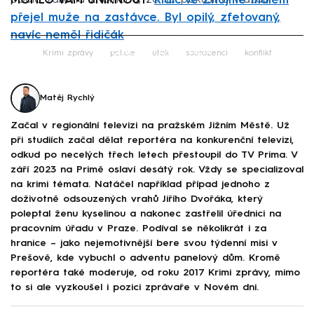
MOHLO VÁM UNIKNOUT:
Řidič ve Znojmě málem
přejel muže na zastávce. Byl opilý, zfetovaný,
navíc neměl řidičák
Failed to fetch
Krimi zprávy
policie
útok
sourozenci
konflikt
Matěj Rychlý
Začal v regionální televizi na pražském Jižním Městě. Už
při studiích začal dělat reportéra na konkurenční televizi,
odkud po necelých třech letech přestoupil do TV Prima. V
září 2023 na Primě oslaví desátý rok. Vždy se specializoval
na krimi témata. Natáčel například případ jednoho z
doživotně odsouzených vrahů Jiřího Dvořáka, který
poleptal ženu kyselinou a nakonec zastřelil úřednici na
pracovním úřadu v Praze. Podíval se několikrát i za
hranice – jako nejemotivnější bere svou týdenní misi v
Prešově, kde vybuchl o adventu panelový dům. Kromě
reportéra také moderuje, od roku 2017 Krimi zprávy, mimo
to si ale vyzkoušel i pozici zprávaře v Novém dni.