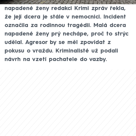
svou sestru a vážně ji zranil. Matka
napadené ženy redakci Krimi zpráv řekla,
že její dcera je stále v nemocnici. Incident
označila za rodinnou tragédii. Malá dcera
napadené ženy prý nechápe, proč to strýc
udělal. Agresor by se měl zpovídat z
pokusu o vraždu. Kriminalisté už podali
návrh na vzetí pachatele do vazby.