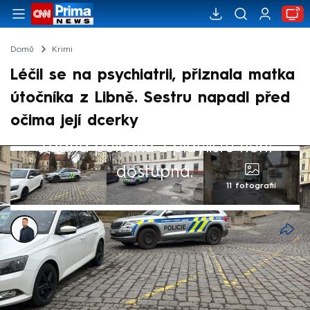
Domů
Krimi
Léčil se na psychiatrii, přiznala matka
útočníka z Libně. Sestru napadl před
očima její dcerky
Žádná položka z playlistu není
dostupná.
11 fotografií
Matěj Rychlý
20. led 2025, 10:31
Policisté už obvinili 39letého muže, který v
sobotu v pražské Libni brutálně napadl