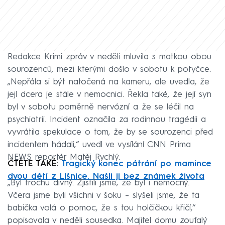
Redakce Krimi zpráv v neděli mluvila s matkou obou
sourozenců, mezi kterými došlo v sobotu k potyčce.
„Nepřála si být natočená na kameru, ale uvedla, že
její dcera je stále v nemocnici. Řekla také, že její syn
byl v sobotu poměrně nervózní a že se léčil na
psychiatrii. Incident označila za rodinnou tragédii a
vyvrátila spekulace o tom, že by se sourozenci před
incidentem hádali,“ uvedl ve vysílání CNN Prima
NEWS reportér Matěj Rychlý.
ČTĚTE TAKÉ:
Tragický konec pátrání po mamince
dvou dětí z Líšnice. Našli ji bez známek života
„Byl trochu divný. Zjistili jsme, že byl i nemocný.
Včera jsme byli všichni v šoku – slyšeli jsme, že ta
babička volá o pomoc, že s tou holčičkou křičí,“
popisovala v neděli sousedka. Majitel domu zoufalý