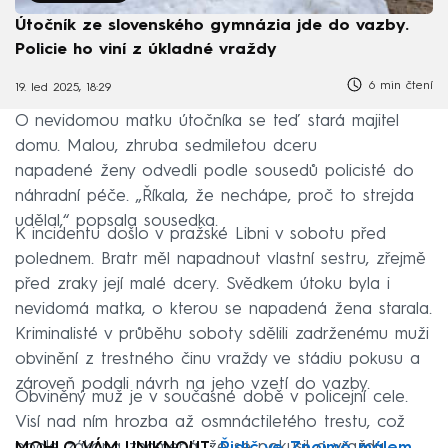
Útočník ze slovenského gymnázia jde do vazby.
Policie ho viní z úkladné vraždy
6 min čtení
19. led 2025, 18:29
O nevidomou matku útočníka se teď stará majitel
domu. Malou, zhruba sedmiletou dceru
napadené ženy odvedli podle sousedů policisté do
náhradní péče. „Říkala, že nechápe, proč to strejda
udělal,“ popsala sousedka.
K incidentu došlo v pražské Libni v sobotu před
polednem. Bratr měl napadnout vlastní sestru, zřejmě
před zraky její malé dcery. Svědkem útoku byla i
nevidomá matka, o kterou se napadená žena starala.
Kriminalisté v průběhu soboty sdělili zadrženému muži
obvinění z trestného činu vraždy ve stádiu pokusu a
zároveň podali návrh na jeho vzetí do vazby.
Obviněný muž je v současné době v policejní cele.
Visí nad ním hrozba až osmnáctiletého trestu, což
podle zákona znamená, že se pokusil o vraždu.