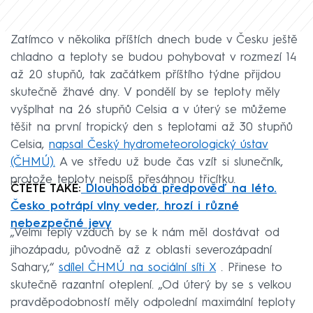
Zatímco v několika příštích dnech bude v Česku ještě
chladno a teploty se budou pohybovat v rozmezí 14
až 20 stupňů, tak začátkem příštího týdne přijdou
skutečně žhavé dny. V pondělí by se teploty měly
vyšplhat na 26 stupňů Celsia a v úterý se můžeme
těšit na první tropický den s teplotami až 30 stupňů
Celsia,
napsal Český hydrometeorologický ústav
(ČHMÚ).
A ve středu už bude čas vzít si slunečník,
protože teploty nejspíš přesáhnou třicítku.
ČTĚTE TAKÉ:
Dlouhodobá předpověď na léto.
Česko potrápí vlny veder, hrozí i různé
nebezpečné jevy
„Velmi teplý vzduch by se k nám měl dostávat od
jihozápadu, původně až z oblasti severozápadní
Sahary,“
sdílel ČHMÚ na sociální síti X
. Přinese to
skutečně razantní oteplení. „Od úterý by se s velkou
pravděpodobností měly odpolední maximální teploty