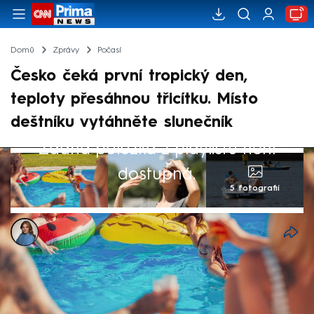
Domů
Zprávy
Počasí
Česko čeká první tropický den,
teploty přesáhnou třicítku. Místo
deštníku vytáhněte slunečník
Žádná položka z playlistu není
dostupná.
5 fotografií
Flora Jelena Brouns
12. čvn 2024, 16:35
Zbytek týdne ještě Česko potrápí zatažená
obloha a lokální přeháňky, ale od pondělka