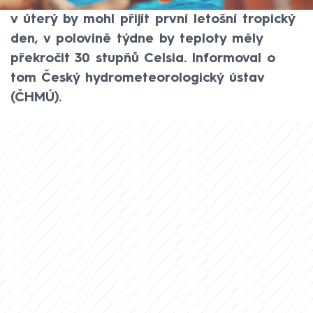
by už mělo panovat výhradně slunce. Hned
v úterý by mohl přijít první letošní tropický
den, v polovině týdne by teploty měly
překročit 30 stupňů Celsia. Informoval o
tom Český hydrometeorologický ústav
(ČHMÚ).