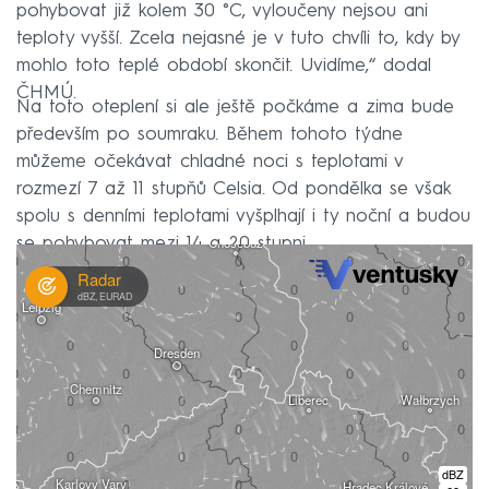
pohybovat již kolem 30 °C, vyloučeny nejsou ani
teploty vyšší. Zcela nejasné je v tuto chvíli to, kdy by
mohlo toto teplé období skončit. Uvidíme,“ dodal
ČHMÚ.
Na toto oteplení si ale ještě počkáme a zima bude
především po soumraku. Během tohoto týdne
můžeme očekávat chladné noci s teplotami v
rozmezí 7 až 11 stupňů Celsia. Od pondělka se však
spolu s denními teplotami vyšplhají i ty noční a budou
se pohybovat mezi 14 a 20 stupni.