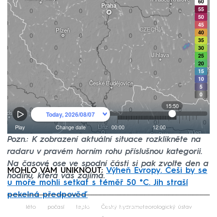
Pozn.: K zobrazení aktuální situace rozklikněte na
radaru v pravém horním rohu příslušnou kategorii.
Na časové ose ve spodní části si pak zvolte den a
MOHLO VÁM UNIKNOUT:
Výheň Evropy. Češi by se
hodinu, která vás zajímá.
u moře mohli setkat s téměř 50 °C. Jih straší
pekelná předpověď
Failed to fetch
léto
počasí
teplo
Český hydrometeorologický ústav