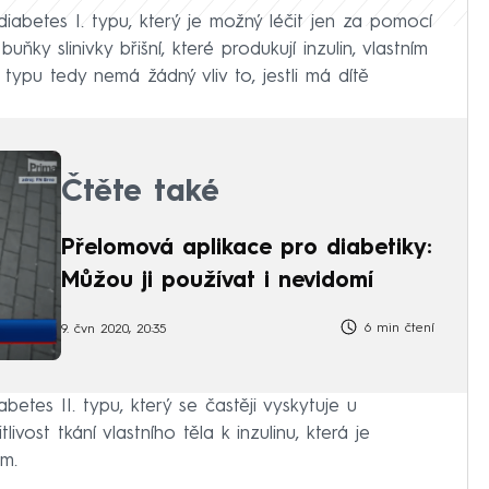
diabetes I. typu, který je možný léčit jen za pomocí
uňky slinivky břišní, které produkují inzulin, vlastním
typu tedy nemá žádný vliv to, jestli má dítě
Čtěte také
Přelomová aplikace pro diabetiky:
Můžou ji používat i nevidomí
6 min čtení
9. čvn 2020, 20:35
etes II. typu, který se častěji vyskytuje u
ivost tkání vlastního těla k inzulinu, která je
m.