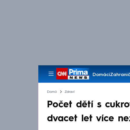
Domácí
Zahranič
Pořady
Domů
Zdraví
Počet dětí s cukr
dvacet let více ne