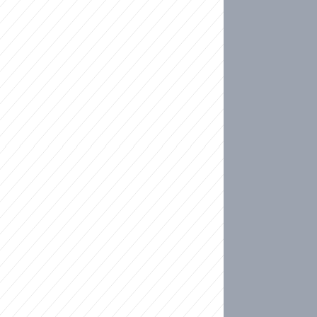
ideo
kat migranty do Česka? Sami by odešli, tvrdí exp
ické sebevraždě