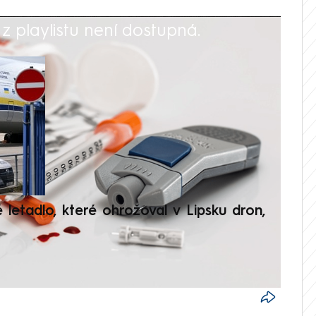
 playlistu není dostupná.
V
é letadlo, které ohrožoval v Lipsku dron,
Přilá
polit