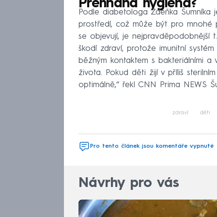
Přehnaná hygiena?
Podle diabetologa Zdeňka Šumníka je n
prostředí, což může být pro mnohé p
se objevují, je nejpravděpodobnější tz
škodí zdraví, protože imunitní systé
běžným kontaktem s bakteriálními a v
života. Pokud děti žijí v příliš steri
optimálně,“ řekl CNN Prima NEWS Šu
zdraví
děti
Pro tento článek jsou komentáře vypnuté
Návrhy pro vás