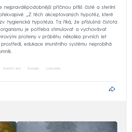
ejpravděpodobnější příčinou příliš čisté a sterilní
řekvapivé. „Z těch akceptovaných hypotéz, které
v. hygienická hypotéza. Ta říká, že příslušná čistota
m organismu je potřeba stimulovat a vychovávat
irovými proteiny v průběhu několika prvních let
lním prostředí, edukace imunitního systému neprobíhá
mník.
životní styl
Evropa
cukrovka