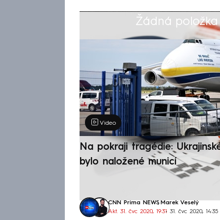
Žádná položka z
Výběr redakce
Video
Na pokraji tragédie: Ukrajinsk
bylo naložené municí
CNN Prima NEWS
,
Marek Veselý
Akt. 31. čvc 2020, 19:31
• 31. čvc 2020, 14:35