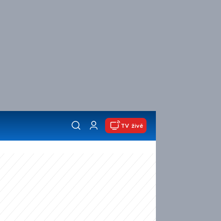
TV živě