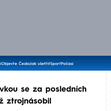
í
Objevte Česko
Jak ušetřit
Sport
Počasí
ovkou se za posledních
ž ztrojnásobil