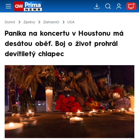
Domů
Zprávy
Zahraničí
USA
Panika na koncertu v Houstonu má
desátou oběť. Boj o život prohrál
devítiletý chlapec