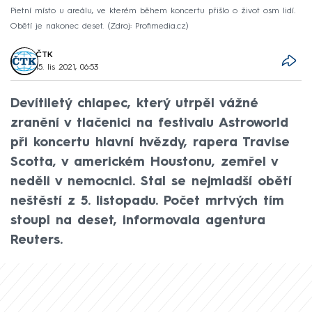
Pietní místo u areálu, ve kterém během koncertu přišlo o život osm lidí.
Obětí je nakonec deset.
Zdroj: Profimedia.cz
ČTK
15. lis 2021, 06:53
Devítiletý chlapec, který utrpěl vážné
zranění v tlačenici na festivalu Astroworld
při koncertu hlavní hvězdy, rapera Travise
Scotta, v americkém Houstonu, zemřel v
neděli v nemocnici. Stal se nejmladší obětí
neštěstí z 5. listopadu. Počet mrtvých tím
stoupl na deset, informovala agentura
Reuters.