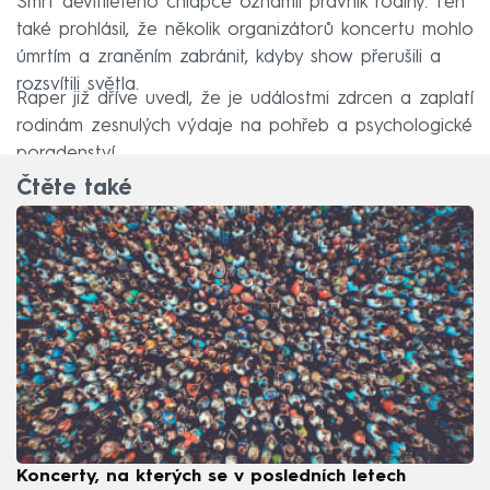
Smrt devítiletého chlapce oznámil právník rodiny. Ten
také prohlásil, že několik organizátorů koncertu mohlo
úmrtím a zraněním zabránit, kdyby show přerušili a
rozsvítili světla.
Raper již dříve uvedl, že je událostmi zdrcen a zaplatí
rodinám zesnulých výdaje na pohřeb a psychologické
poradenství.
Čtěte také
Koncerty, na kterých se v posledních letech