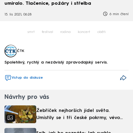
umíralo. Tlačenice, požáry i střelba
6 min čtení
15. lis 2021, 06:28
smrt
festival
rodina
koncert
oběti
ČTK
Spolehlivý, rychlý a nezávislý zpravodajský servis.
Vstup do diskuze
Návrhy pro vás
Žebříček nejhorších jídel světa.
Umístily se i tři české pokrmy, vévodí
skandinávská kuchyně