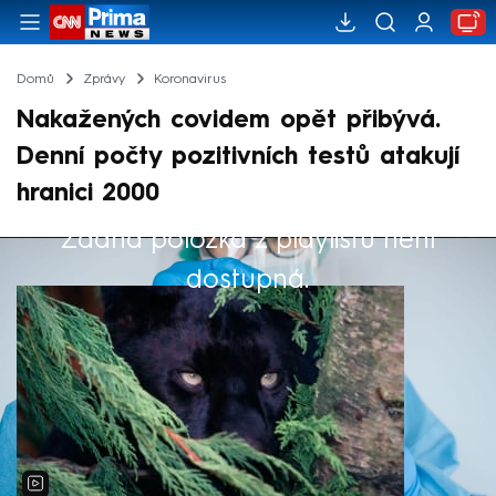
Domů
Zprávy
Koronavirus
Nakažených covidem opět přibývá.
Denní počty pozitivních testů atakují
hranici 2000
Žádná položka z playlistu není
Výběr redakce
dostupná.