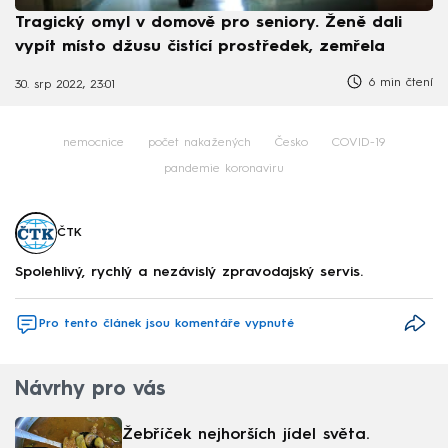
Tragický omyl v domově pro seniory. Ženě dali
vypít místo džusu čistící prostředek, zemřela
6 min čtení
30. srp 2022, 23:01
nemocnice
počet nakažených
Česko
COVID-19
pandemie koronaviru
ČTK
Spolehlivý, rychlý a nezávislý zpravodajský servis.
Pro tento článek jsou komentáře vypnuté
Návrhy pro vás
Žebříček nejhorších jídel světa.