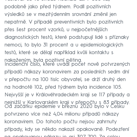
podobně jako před týdnem. Podíl pozitivních
výsledků se v mezitýdenním srovnání změnil jen
nepatrně. V případě preventivních bylo pozitivních
přes šest procent vzorků, u nejpočetnějších
diagnostických testů, které podstupují lidé s příznaky
nemoci, to bylo 31 procent a u epidemiologických
testů, které se dělají například kvůli kontaktu s
nakaženým, byla pozitivní pětina.
Incidenční číslo, které uvádí počet nově potvrzených
případů nákazy koronavirem za posledních sedm dní
v přepočtu na 100 tisíc obyvatel, se drží druhý den
na hodnotě 102, před týdnem byla incidence 105.
Nejvyšší je v Královéhradeckém kraji se 117 případy a
nejnižší v Karlovarském kraji v přepočtu s 83 případy.
Od začátku epidemie v březnu 2020 bylo v Česku
potvrzeno více než 4,04 milionu případů nákazy
koronavirem. Do tohoto počtu nejsou zahrnuty
případy, kdy se někdo nakazil opakovaně. Podezření