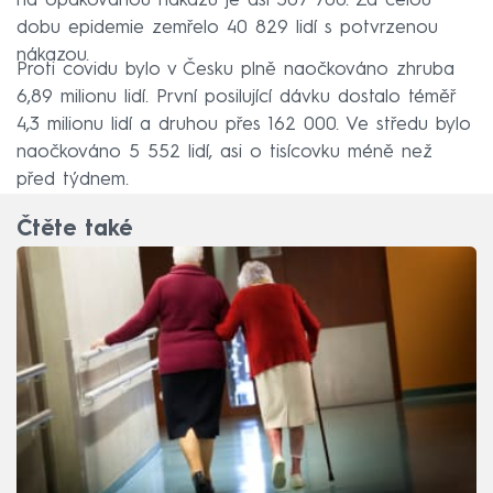
na opakovanou nákazu je asi 307 700. Za celou
dobu epidemie zemřelo 40 829 lidí s potvrzenou
nákazou.
Proti covidu bylo v Česku plně naočkováno zhruba
6,89 milionu lidí. První posilující dávku dostalo téměř
4,3 milionu lidí a druhou přes 162 000. Ve středu bylo
naočkováno 5 552 lidí, asi o tisícovku méně než
před týdnem.
Čtěte také