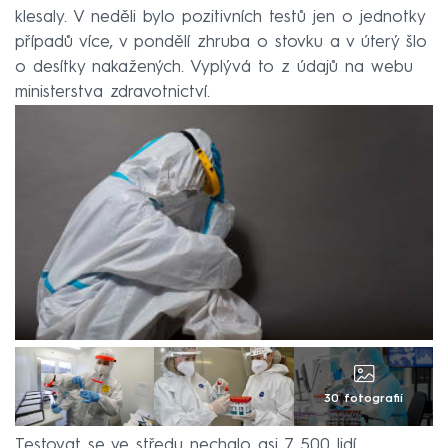
klesaly. V neděli bylo pozitivních testů jen o jednotky
případů více, v pondělí zhruba o stovku a v úterý šlo
o desítky nakažených. Vyplývá to z údajů na webu
ministerstva zdravotnictví.
30 fotografií
Testovat se ve středu nechalo asi 7 500 lidí,