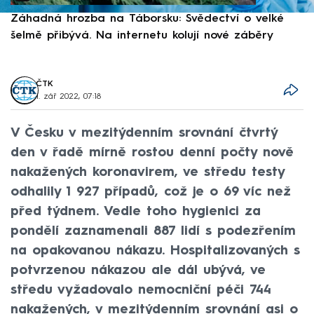
Záhadná hrozba na Táborsku: Svědectví o velké
S
šelmě přibývá. Na internetu kolují nové záběry
d
ČTK
1. zář 2022, 07:18
V Česku v mezitýdenním srovnání čtvrtý
den v řadě mírně rostou denní počty nově
nakažených koronavirem, ve středu testy
odhalily 1 927 případů, což je o 69 víc než
před týdnem. Vedle toho hygienici za
pondělí zaznamenali 887 lidí s podezřením
na opakovanou nákazu. Hospitalizovaných s
potvrzenou nákazou ale dál ubývá, ve
středu vyžadovalo nemocniční péči 744
nakažených, v mezitýdenním srovnání asi o