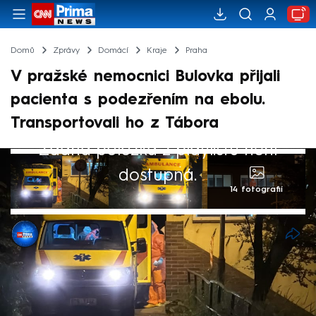
Domů
Zprávy
Domácí
Kraje
Praha
V pražské nemocnici Bulovka přijali
pacienta s podezřením na ebolu.
Transportovali ho z Tábora
Žádná položka z playlistu není
dostupná.
14 fotografií
Michael Cardal
Akt. 17. kvě 2025, 00:15
• 16. kvě 2025, 22:02
Do pražské Fakultní nemocnice Bulovka
dorazil infekční pacient s podezřením na