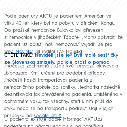
Podle agentury AKTU je pacientem Američan ve
věku 40 let, který byl na pobytu v africkém Kongu.
Do pražské nemocnice Bulovka byl převezen
z nemocnice v jihočeském Táboře. „Mohu potvrdit, že
pacient už opustil naši nemocnici,“ vyjádřil se pro
web Novinky
její ředitel Ivo Houška.
ČTĚTE TAKÉ:
Neviděli jste je? Dvě malé sestřičky
ze Slovenska zmizely, policie prosí o pomoc
Jihočeská záchranná služba kvůli převozu aktivovala
„biohazard tým“ určený pro podobné případy.
Jihočeští hasiči transportovali pacienta z
nemocničního pokoje do sanitky. „Jednotka následně
dezinfikovala jak převáženého pacienta, umístěného v
ochranném vaku, tak všechny, kteří s ním přišli do
styku nebo se na transportu podíleli,“ stojí v jejich
příspěvku na
sociální síti X
.
U pacienta existuje podle informací AKTU.cz
podezření na nákazu ebolou či na horečkou