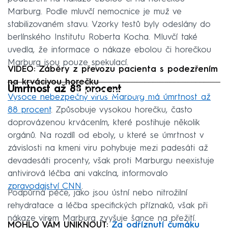
Marburg. Podle mluvčí nemocnice je muž ve
stabilizovaném stavu. Vzorky testů byly odeslány do
berlínského Institutu Roberta Kocha. Mluvčí také
uvedla, že informace o nákaze ebolou či horečkou
Marburg jsou pouze spekulací.
VIDEO: Záběry z převozu pacienta s podezřením
na krvácivou horečku
Úmrtnost až 88 procent
Failed to fetch
Vysoce nebezpečný virus Marburg má úmrtnost až
88 procent
. Způsobuje vysokou horečku, často
doprovázenou krvácením, které postihuje několik
orgánů. Na rozdíl od eboly, u které se úmrtnost v
závislosti na kmeni viru pohybuje mezi padesáti až
devadesáti procenty, však proti Marburgu neexistuje
antivirová léčba ani vakcína, informovalo
zpravodajství CNN
.
Podpůrná péče, jako jsou ústní nebo nitrožilní
rehydratace a léčba specifických příznaků, však při
nákaze virem Marburg zvyšuje šance na přežití.
MOHLO VÁM UNIKNOUT:
Za odříznutí čumáku