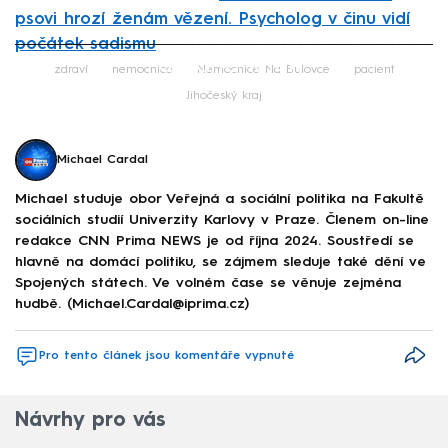
psovi hrozí ženám vězení. Psycholog v činu vidí
počátek sadismu
Failed to fetch
zdraví
nemocnice
Nemocnice Na Bulovce
pacient
Jihočeský kraj
Michael Cardal
Michael studuje obor Veřejná a sociální politika na Fakultě
sociálních studií Univerzity Karlovy v Praze. Členem on-line
redakce CNN Prima NEWS je od října 2024. Soustředí se
hlavně na domácí politiku, se zájmem sleduje také dění ve
Spojených státech. Ve volném čase se věnuje zejména
hudbě. (Michael.Cardal@iprima.cz)
Pro tento článek jsou komentáře vypnuté
Návrhy pro vás