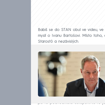
Babiš se do STAN obul ve videu, ve 
myslí o Ivanu Bartošovi. Místo toho, 
Starostů a nezávislých.
„Je to podvodnické uskupení. Je to j