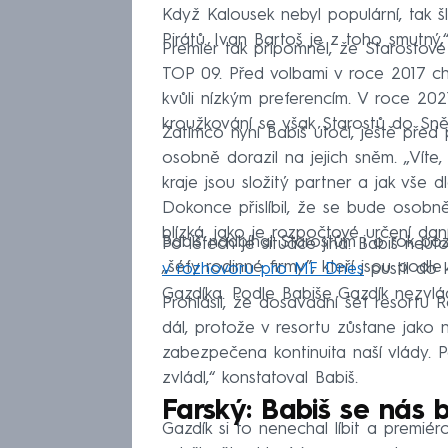
Když Kalousek nebyl populární, tak 
Pirátů. Ivan Bartoš je z toho smutný,“
Premiér tak připomněl, že Starostov
TOP 09. Před volbami v roce 2017 chtě
kvůli nízkým preferencím. V roce 2021
kroužkování se však Starostů do Sněm
Zatímco nyní Babiš útočí, ještě před 
osobně dorazil na jejich sněm. „Víte
kraje jsou složitý partner a jak vše 
Dokonce přislíbil, že se bude osobn
blízká, jako je rozpočtové určení dan
Babiš nadbíhal Starostům i o rok pozd
Po letech je situace jiná. Babiš neú
„šéfy rodinné firmy”, kteří jsou podle 
v rozhovoru pro MF Dnes
pustil do 
Gazdíka. Podle Babiše Gazdík nezvládn
Prohlásil, že dosavadní šéf resortu 
dál, protože v resortu zůstane jako
zabezpečena kontinuita naší vlády. 
zvládl,“ konstatoval Babiš.
Farský: Babiš se nás bo
Gazdík si to nenechal líbit a premiéro