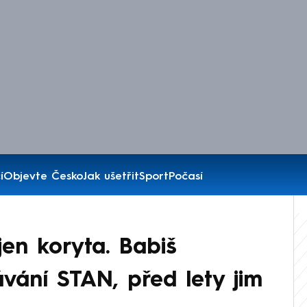
í
Objevte Česko
Jak ušetřit
Sport
Počasí
 jen koryta. Babiš
vání STAN, před lety jim