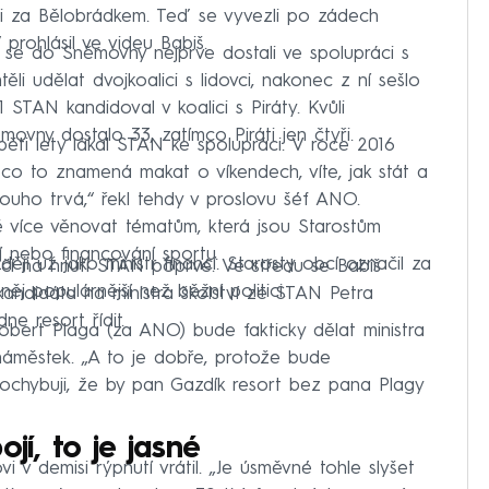
šli za Bělobrádkem. Teď se vyvezli po zádech
 prohlásil ve videu Babiš.
é se do Sněmovny nejprve dostali ve spolupráci s
li udělat dvojkoalici s lidovci, nakonec z ní sešlo
 STAN kandidoval v koalici s Piráty. Kvůli
ovny dostalo 33, zatímco Piráti jen čtyři.
pěti lety lákal STAN ke spolupráci. V roce 2016
, co to znamená makat o víkendech, víte, jak stát a
dlouho trvá,“ řekl tehdy v proslovu šéf ANO.
ě více věnovat tématům, která jsou Starostům
í nebo financování sportu.
ěji už jako ministr financí. Starosty obcí označil za
točí na hnutí STAN poprvé. Ve středu se Babiš
něj populárnější než běžní politici.
kandidáta na ministra školství ze STAN Petra
e resort řídit.
Robert Plaga (za ANO) bude fakticky dělat ministra
 náměstek. „A to je dobře, protože bude
Pochybuji, že by pan Gazdík resort bez pana Plagy
jí, to je jasné
vi v demisi rýpnutí vrátil. „Je úsměvné tohle slyšet