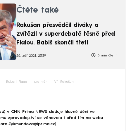
Čtěte také
Rakušan přesvědčil diváky a
zvítězil v superdebatě těsně před
Fialou. Babiš skončil třetí
6 min čtení
26. zář 2021, 23:39
Robert Plaga
premiér
Vít Rakušan
á) v CNN Prima NEWS sleduje hlavně dění ve
ému zpravodajství se věnovala i před tím na webu
rbora.Zykmundova@iprima.cz)