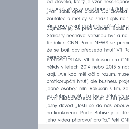
od člověka, který je vzor neschopno
politické zájmy a neschopnost řídit 
„Pan Babiš opět blábolí. Od člověka
zoufalec a měl by se snažit spíš řídi
ránu asi nevzal dostatek prášků,“ pr
Zajímavé je, že před volbami Babiš n
Starosty nechával většinou být a na m
Redakce CNN Prima NEWS se premiéra
že se bojí, aby předseda hnutí Vít R
nereagoval.
Předseda STAN Vít Rakušan pro CNN
někdy v letech 2014 nebo 2015 s nab
kraji. „Ale kdo měl oči a rozum, mus
protikorupční hnutí, ale business pr
jedné osobě,“ míní Rakušan s tím, ž
ho Babiš chválil. „To bych dělal něc
První místopředseda hnutí a šéf pos
jasný důvod. „Jestli se do nás obouv
na konkurenci. Podle Babiše je potře
jeho videa připravují profíci,“ řekl