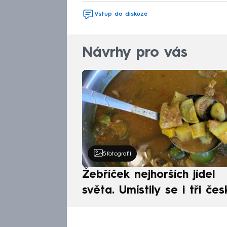
Vstup do diskuze
Návrhy pro vás
5
fotografií
Žebříček nejhorších jídel
světa. Umístily se i tři čes
pokrmy, vévodí skandináv
kuchyně