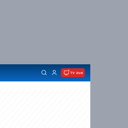
TV živě