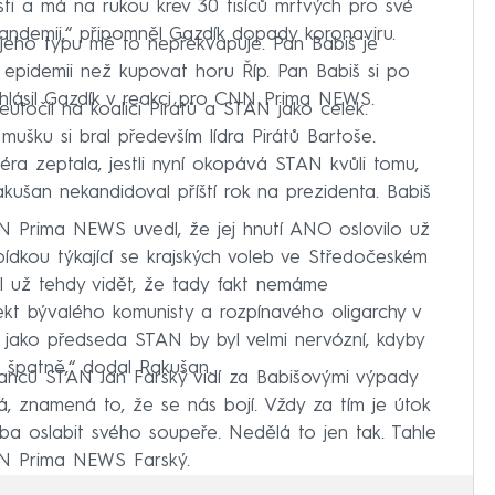
sti a má na rukou krev 30 tisíců mrtvých pro své
pandemii,“ připomněl Gazdík dopady koronaviru.
 jeho typu mě to nepřekvapuje. Pan Babiš je
t epidemii než kupovat horu Říp. Pan Babiš si po
ohlásil Gazdík v reakci pro CNN Prima NEWS.
eútočil na koalici Pirátů a STAN jako celek.
ušku si bral především lídra Pirátů Bartoše.
 zeptala, jestli nyní okopává STAN kvůli tomu,
akušan nekandidoval příští rok na prezidenta. Babiš
 Prima NEWS uvedl, že jej hnutí ANO oslovilo už
ídkou týkající se krajských voleb ve Středočeském
el už tehdy vidět, že tady fakt nemáme
ojekt bývalého komunisty a rozpínavého oligarchy v
e jako předseda STAN by byl velmi nervózní, kdyby
o špatně,“ dodal Rakušan.
lanců STAN Jan Farský vidí za Babišovými výpady
á, znamená to, že se nás bojí. Vždy za tím je útok
ba oslabit svého soupeře. Nedělá to jen tak. Tahle
 CNN Prima NEWS Farský.