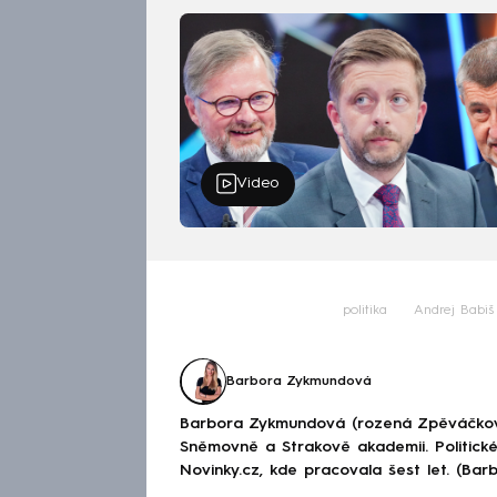
Video
politika
Andrej Babiš
Barbora Zykmundová
Barbora Zykmundová (rozená Zpěváčkov
Sněmovně a Strakově akademii. Politick
Novinky.cz, kde pracovala šest let. (Ba