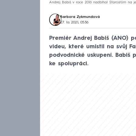
Andrej Babiš v roce 2016 nadbíhal Starostům na j
Barbora Zykmundová
27. lis 2021, 05:36
Premiér Andrej Babiš (ANO) po
videu, které umístil na svůj F
podvodnické uskupení. Babiš př
ke spolupráci.