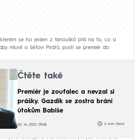
kterém se ho jeden z fanoušků ptá na to, co si
aby mluvil o šéfovi Pirátů, pustí se premiér do
Čtěte také
Premiér je zoufalec a nevzal si
prášky. Gazdík se zostra brání
útokům Babiše
6 min čtení
26. lis 2021, 05:08
en vybraná skupina starostů, kterým jde o koryta.