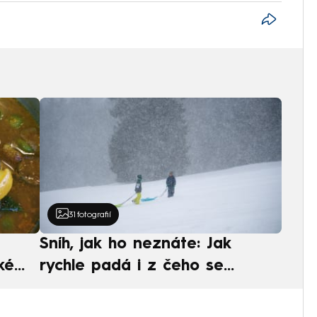
31
fotografií
Sníh, jak ho neznáte: Jak
ké
rychle padá i z čeho se
ská
skládá. A vločky nejsou bílé