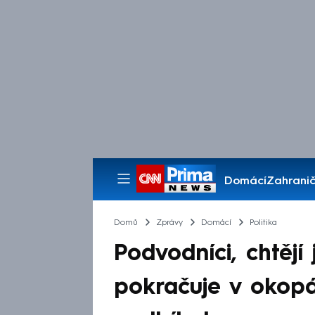
Domácí
Zahranič
Pořady
Domů
Zprávy
Domácí
Politika
Podvodníci, chtějí
pokračuje v okopá