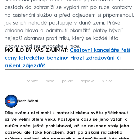
cestách do zahraničí se vyplatí mít po ruce kontakty
na asistenční službu a před odjezdem si připomenout,
jak se při nehodě postupuje v dané zemi. Právě
chladná hlava a odmítnutí okamžité platby bývají
nejlepší obranou proti triku, který se každé léto
znovu vrací na evropské silnice.
MOHLO BY VÁS ZAJÍMAT:
Cestovní kanceláře řeší
ceny leteckého benzinu: Hrozí zdražování či
rušení zájezdů?
Failed to fetch
peníze
moře
policie
doprava
silnice
Bart Běhal
Díky svému otci mohl k motoristickému světu přičichnout
už ve velmi útlém věku. Postupem času se jeho vztah k
autům začal ještě prohlubovat, až se nakonec staly jeho
obživou, ale také koníčkem. Bart po získaní řidičského