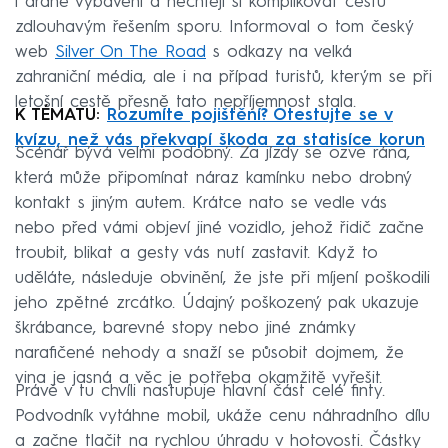
i drahé vybavení a nechtějí si komplikovat cestu
zdlouhavým řešením sporu. Informoval o tom český
web
Silver On The Road
s odkazy na velká
zahraniční média, ale i na případ turistů, kterým se při
letošní cestě přesně tato nepříjemnost stala.
K TÉMATU:
Rozumíte pojištění? Otestujte se v
kvízu, než vás překvapí škoda za statisíce korun
Scénář bývá velmi podobný. Za jízdy se ozve rána,
která může připomínat náraz kamínku nebo drobný
kontakt s jiným autem. Krátce nato se vedle vás
nebo před vámi objeví jiné vozidlo, jehož řidič začne
troubit, blikat a gesty vás nutí zastavit. Když to
uděláte, následuje obvinění, že jste při míjení poškodili
jeho zpětné zrcátko. Údajný poškozený pak ukazuje
škrábance, barevné stopy nebo jiné známky
narafičené nehody a snaží se působit dojmem, že
vina je jasná a věc je potřeba okamžitě vyřešit.
Právě v tu chvíli nastupuje hlavní část celé finty.
Podvodník vytáhne mobil, ukáže cenu náhradního dílu
a začne tlačit na rychlou úhradu v hotovosti. Částky