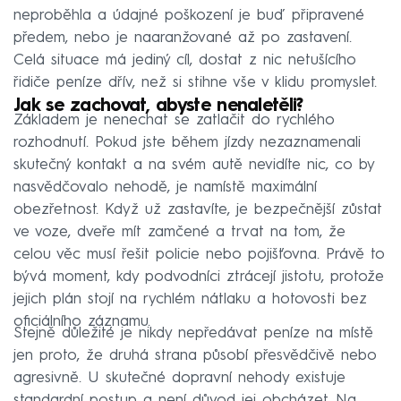
neproběhla a údajné poškození je buď připravené
předem, nebo je naaranžované až po zastavení.
Celá situace má jediný cíl, dostat z nic netušícího
řidiče peníze dřív, než si stihne vše v klidu promyslet.
Jak se zachovat, abyste nenaletěli?
Základem je nenechat se zatlačit do rychlého
rozhodnutí. Pokud jste během jízdy nezaznamenali
skutečný kontakt a na svém autě nevidíte nic, co by
nasvědčovalo nehodě, je namístě maximální
obezřetnost. Když už zastavíte, je bezpečnější zůstat
ve voze, dveře mít zamčené a trvat na tom, že
celou věc musí řešit policie nebo pojišťovna. Právě to
bývá moment, kdy podvodníci ztrácejí jistotu, protože
jejich plán stojí na rychlém nátlaku a hotovosti bez
oficiálního záznamu.
Stejně důležité je nikdy nepředávat peníze na místě
jen proto, že druhá strana působí přesvědčivě nebo
agresivně. U skutečné dopravní nehody existuje
standardní postup a není důvod jej obcházet. Na