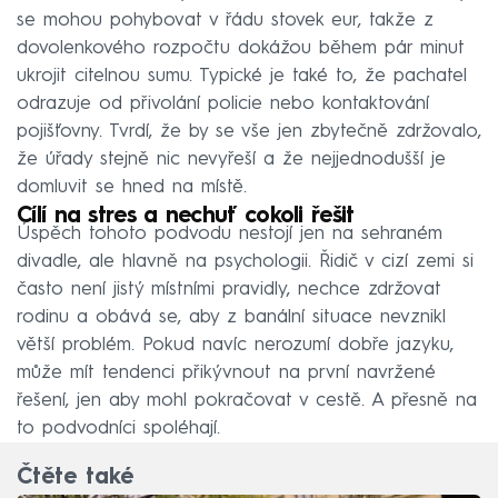
se mohou pohybovat v řádu stovek eur, takže z
dovolenkového rozpočtu dokážou během pár minut
ukrojit citelnou sumu. Typické je také to, že pachatel
odrazuje od přivolání policie nebo kontaktování
pojišťovny. Tvrdí, že by se vše jen zbytečně zdržovalo,
že úřady stejně nic nevyřeší a že nejjednodušší je
domluvit se hned na místě.
Cílí na stres a nechuť cokoli řešit
Úspěch tohoto podvodu nestojí jen na sehraném
divadle, ale hlavně na psychologii. Řidič v cizí zemi si
často není jistý místními pravidly, nechce zdržovat
rodinu a obává se, aby z banální situace nevznikl
větší problém. Pokud navíc nerozumí dobře jazyku,
může mít tendenci přikývnout na první navržené
řešení, jen aby mohl pokračovat v cestě. A přesně na
to podvodníci spoléhají.
Čtěte také