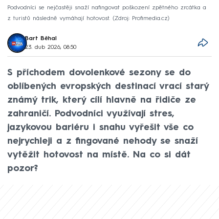
Podvodníci se nejčastěji snaží nafingovat poškození zpětného zrcátka a
z turistů následně vymáhají hotovost.
Zdroj: Profimedia.cz
Bart Běhal
23. dub 2026, 08:50
S příchodem dovolenkové sezony se do
oblíbených evropských destinací vrací starý
známý trik, který cílí hlavně na řidiče ze
zahraničí. Podvodníci využívají stres,
jazykovou bariéru i snahu vyřešit vše co
nejrychleji a z fingované nehody se snaží
vytěžit hotovost na místě. Na co si dát
pozor?