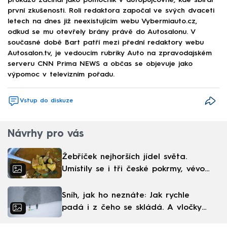
průkazu začínal jako pomocník v autopůjčovně, kde sbíral
první zkušenosti. Roli redaktora započal ve svých dvaceti
letech na dnes již neexistujícím webu Vybermiauto.cz,
odkud se mu otevřely brány právě do Autosalonu. V
současné době Bart patří mezi přední redaktory webu
Autosalon.tv, je vedoucím rubriky Auto na zpravodajském
serveru CNN Prima NEWS a občas se objevuje jako
výpomoc v televizním pořadu.
Vstup do diskuze
Návrhy pro vás
Žebříček nejhorších jídel světa.
Umístily se i tři české pokrmy, vévodí
skandinávská kuchyně
Sníh, jak ho neznáte: Jak rychle
padá i z čeho se skládá. A vločky
nejsou bílé