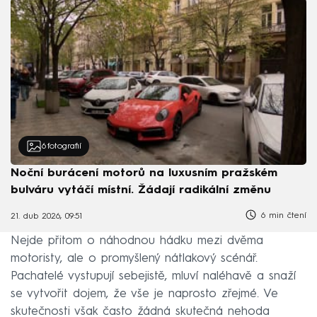
6
fotografií
Noční burácení motorů na luxusním pražském
bulváru vytáčí místní. Žádají radikální změnu
6 min čtení
21. dub 2026, 09:51
Nejde přitom o náhodnou hádku mezi dvěma
motoristy, ale o promyšlený nátlakový scénář.
Pachatelé vystupují sebejistě, mluví naléhavě a snaží
se vytvořit dojem, že vše je naprosto zřejmé. Ve
skutečnosti však často žádná skutečná nehoda