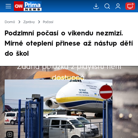
Domů
Zprávy
Počasí
Podzimní počasí o víkendu nezmizí.
Mírné oteplení přinese až nástup dětí
do škol
Žádná položka z playlistu není
Výběr redakce
dostupná.