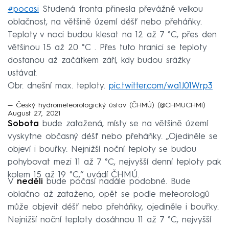
#pocasi
Studená fronta přinesla převážně velkou
oblačnost, na většině území déšť nebo přeháňky.
Teploty v noci budou klesat na 12 až 7 °C, přes den
většinou 15 až 20 °C . Přes tuto hranici se teploty
dostanou až začátkem září, kdy budou srážky
ustávat.
Obr. dnešní max. teploty.
pic.twitter.com/wa1J01Wrp3
— Český hydrometeorologický ústav (ČHMÚ) (@CHMUCHMI)
August 27, 2021
Sobota
bude zatažená, místy se na většině území
vyskytne občasný déšť nebo přeháňky. „Ojediněle se
objeví i bouřky. Nejnižší noční teploty se budou
pohybovat mezi 11 až 7 °C, nejvyšší denní teploty pak
kolem 15 až 19 °C,“ uvádí ČHMÚ.
V
neděli
bude počasí nadále podobné. Bude
oblačno až zataženo, opět se podle meteorologů
může objevit déšť nebo přeháňky, ojediněle i bouřky.
Nejnižší noční teploty dosáhnou 11 až 7 °C, nejvyšší