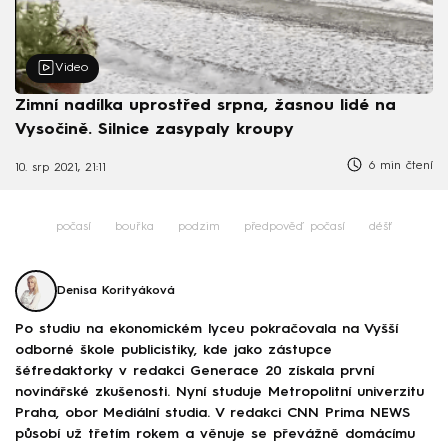
Video
Zimní nadílka uprostřed srpna, žasnou lidé na
Vysočině. Silnice zasypaly kroupy
6 min čtení
10. srp 2021, 21:11
počasí
bouřka
podzim
předpověď počasí
déšť
Denisa Korityáková
Po studiu na ekonomickém lyceu pokračovala na Vyšší
odborné škole publicistiky, kde jako zástupce
šéfredaktorky v redakci Generace 20 získala první
novinářské zkušenosti. Nyní studuje Metropolitní univerzitu
Praha, obor Mediální studia. V redakci CNN Prima NEWS
působí už třetím rokem a věnuje se převážně domácímu