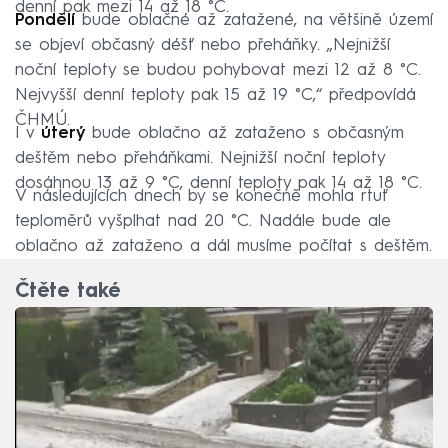
denní pak mezi 14 až 18 °C.
Pondělí
bude oblačné až zatažené, na většině území
se objeví občasný déšť nebo přeháňky. „Nejnižší
noční teploty se budou pohybovat mezi 12 až 8 °C.
Nejvyšší denní teploty pak 15 až 19 °C,“ předpovídá
ČHMÚ.
I v
úterý
bude oblačno až zataženo s občasným
deštěm nebo přeháňkami. Nejnižší noční teploty
dosáhnou 13 až 9 °C, denní teploty pak 14 až 18 °C.
V následujících dnech by se konečně mohla rtuť
teploměrů vyšplhat nad 20 °C. Nadále bude ale
oblačno až zataženo a dál musíme počítat s deštěm.
Čtěte také