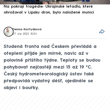
Na pokraji tragédie: Ukrajinské letadlo, které
P
ohrožoval v Lipsku dron, bylo naložené municí
e
Denisa Korityáková
27. srp 2021, 10:24
Studená fronta nad Českem převládá a
oteplení přijde jen mírné, navíc až v
polovině příštího týdne. Teploty se budou
pohybovat nejčastěji mezi 15 až 19 °C.
Český hydrometeorologický ústav také
předpovídá vydatný déšť, ojediněle se
objeví i bouřky.