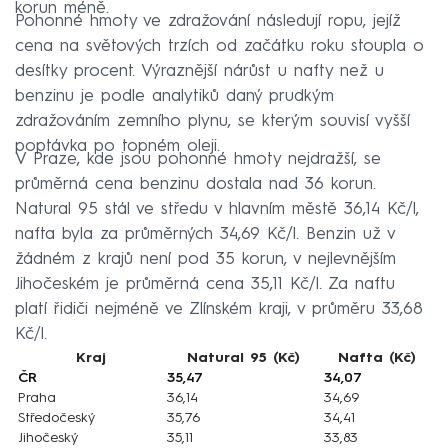
korun méně.
Pohonné hmoty ve zdražování následují ropu, jejíž
cena na světových trzích od začátku roku stoupla o
desítky procent. Výraznější nárůst u nafty než u
benzinu je podle analytiků daný prudkým
zdražováním zemního plynu, se kterým souvisí vyšší
poptávka po topném oleji.
V Praze, kde jsou pohonné hmoty nejdražší, se
průměrná cena benzinu dostala nad 36 korun.
Natural 95 stál ve středu v hlavním městě 36,14 Kč/l,
nafta byla za průměrných 34,69 Kč/l. Benzin už v
žádném z krajů není pod 35 korun, v nejlevnějším
Jihočeském je průměrná cena 35,11 Kč/l. Za naftu
platí řidiči nejméně ve Zlínském kraji, v průměru 33,68
Kč/l.
Kraj
Natural 95 (Kč)
Nafta (Kč)
ČR
35,47
34,07
Praha
36,14
34,69
Středočeský
35,76
34,41
Jihočeský
35,11
33,83