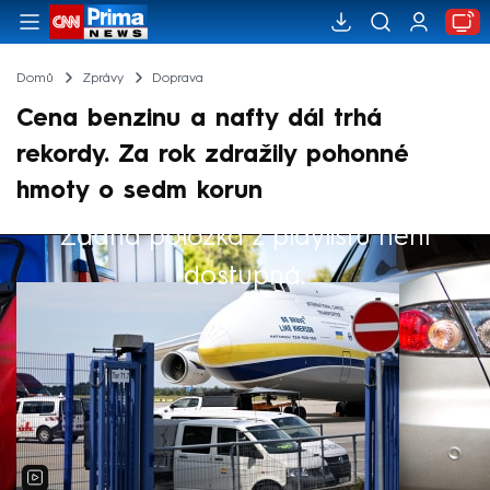
Domů
Zprávy
Doprava
Cena benzinu a nafty dál trhá
rekordy. Za rok zdražily pohonné
hmoty o sedm korun
Žádná položka z playlistu není
Výběr redakce
dostupná.