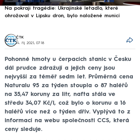
Na pokraji tragédie: Ukrajinské letadlo, které
P
ohrožoval v Lipsku dron, bylo naložené municí
e
ČTK
14. říj 2021, 07:18
Pohonné hmoty u čerpacích stanic v Česku
dál prudce zdražují a jejich ceny jsou
nejvyšší za téměř sedm let. Průměrná cena
Naturalu 95 za týden stoupla o 87 haléřů
na 35,47 koruny za litr, nafta stála ve
středu 34,07 Kč/l, což bylo o korunu a 16
haléřů více než o týden dřív. Vyplývá to z
informací na webu společnosti CCS, která
ceny sleduje.