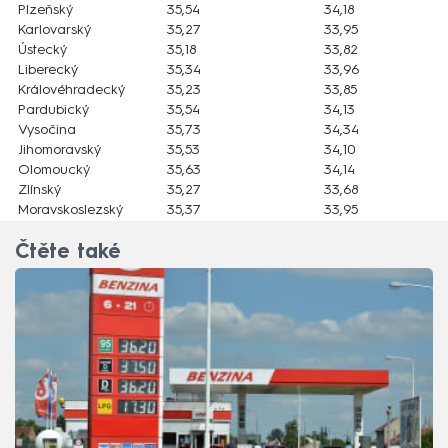
Plzeňský
35,54
34,18
Karlovarský
35,27
33,95
Ústecký
35,18
33,82
Liberecký
35,34
33,96
Královéhradecký
35,23
33,85
Pardubický
35,54
34,13
Vysočina
35,73
34,34
Jihomoravský
35,53
34,10
Olomoucký
35,63
34,14
Zlínský
35,27
33,68
Moravskoslezský
35,37
33,95
Čtěte také