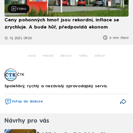
Video
Ceny pohonných hmot jsou rekordní, inflace se
zrychluje. A bude hůř, předpovídá ekonom
6 min čtení
12. říj 2021, 09:26
cena
rekord
benzín
nafta
inflace
ČTK
Spolehlivý, rychlý a nezávislý zpravodajský servis.
Vstup do diskuze
Návrhy pro vás