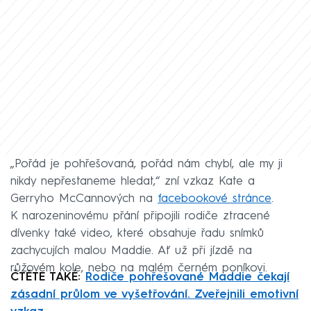
„Pořád je pohřešovaná, pořád nám chybí, ale my ji
nikdy nepřestaneme hledat,“ zní vzkaz Kate a
Gerryho McCannových na
facebookové stránce
.
K narozeninovému přání připojili rodiče ztracené
dívenky také video, které obsahuje řadu snímků
zachycujích malou Maddie. Ať už při jízdě na
růžovém kole, nebo na malém černém poníkovi.
ČTĚTE TAKÉ:
Rodiče pohřešované Maddie čekají
zásadní průlom ve vyšetřování. Zveřejnili emotivní