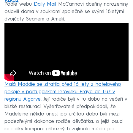
vzkaz
Podle webu
Daily Mail
McCannovi dceřiny narozeniny
oslavili doma v soukromí společně se svými 18letými
dvojčaty Seanem a Amelií.
Malá Maddie se ztratila před 16 lety z hotelového
pokoje v portugalském letovisku Praya de Luz v
regionu Algarve.
Její rodiče byli v tu dobu na večeři v
blízké restauraci. Vyšetřovatelé předpokládali, že
Madeleine někdo unesl, po určitou dobu byli mezi
podezřelými dokonce rodiče děvčátka, o jejíž osud
se i díky kampani příbuzných zajímala média po