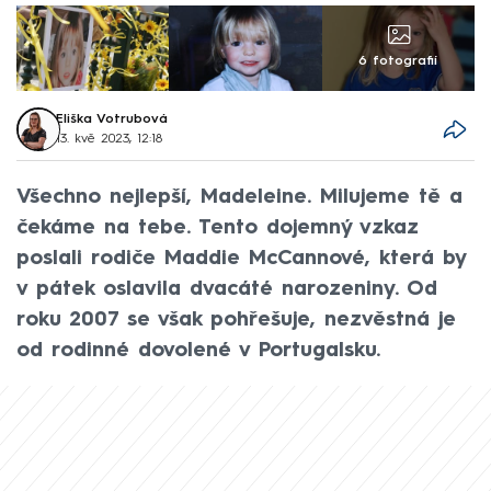
6 fotografií
Eliška Votrubová
13. kvě 2023, 12:18
Všechno nejlepší, Madeleine. Milujeme tě a
čekáme na tebe. Tento dojemný vzkaz
poslali rodiče Maddie McCannové, která by
v pátek oslavila dvacáté narozeniny. Od
roku 2007 se však pohřešuje, nezvěstná je
od rodinné dovolené v Portugalsku.