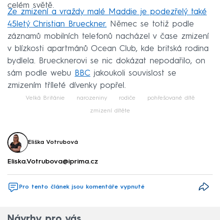
celém světě.
Ze zmizení a vraždy malé Maddie je podezřelý také
45letý Christian Brueckner.
Němec se totiž podle
záznamů mobilních telefonů nacházel v čase zmizení
v blízkosti apartmánů Ocean Club, kde britská rodina
bydlela. Bruecknerovi se nic dokázat nepodařilo, on
sám podle webu
BBC
jakoukoli souvislost se
zmizením tříleté dívenky popřel.
Velká Británie
narozeniny
rodiče
pohřešované dítě
zmizení dítěte
Eliška Votrubová
Eliska.Votrubova@iprima.cz
Pro tento článek jsou komentáře vypnuté
Návrhy pro vás