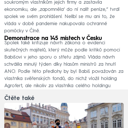
soukromým vlastníkům jejich firmy a zastavila
ekonomiku, ale ‚zapomněla‘ do ní nalít peníze,“ tvrdí
spolek ve svém prohlášení. Nelíbí se mu ani to, že
vláda v době pandemie nakupovala ochranné
pomůcky v Číně.
Demonstrace na 145 místech v Česku
Spolek také kritizuje návrh zákona o evidenci
skutečných majitelů, který může podle kritiků pomoci
Babišovi v jeho sporu o střetu zájmů. Vláda návrh
schválila minulý týden díky hlasům ministrů za hnutí
ANO. Podle této předlohy by byl Babiš považován za
vlastníka svěřenských fondů, do nichž vložil holding
Agrofert, ale nikoliv za vlastníka celého holdingu.
Čtěte také