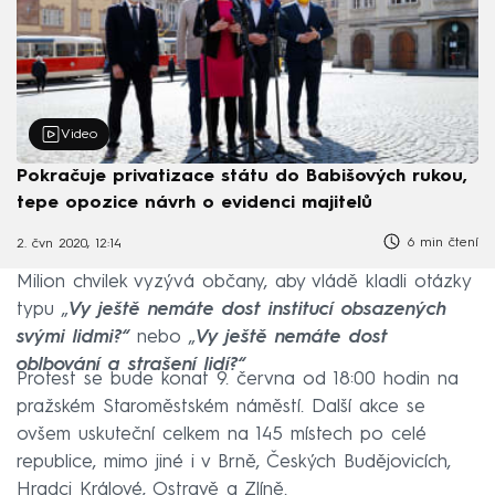
Video
Pokračuje privatizace státu do Babišových rukou,
tepe opozice návrh o evidenci majitelů
6 min čtení
2. čvn 2020, 12:14
Milion chvilek vyzývá občany, aby vládě kladli otázky
typu „
Vy ještě nemáte dost institucí obsazených
svými lidmi?“
nebo „
Vy ještě nemáte dost
oblbování a strašení lidí?“
Protest se bude konat 9. června od 18:00 hodin na
pražském Staroměstském náměstí. Další akce se
ovšem uskuteční celkem na 145 místech po celé
republice, mimo jiné i v Brně, Českých Budějovicích,
Hradci Králové, Ostravě a Zlíně.