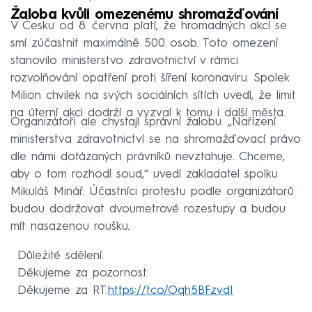
Žaloba kvůli omezenému shromažďování
V Česku od 8. června platí, že hromadných akcí se
smí zúčastnit maximálně 500 osob. Toto omezení
stanovilo ministerstvo zdravotnictví v rámci
rozvolňování opatření proti šíření koronaviru. Spolek
Milion chvilek na svých sociálních sítích uvedl, že limit
na úterní akci dodrží a vyzval k tomu i další města.
Organizátoři ale chystají správní žalobu. „Nařízení
ministerstva zdravotnictví se na shromažďovací právo
dle námi dotázaných právníků nevztahuje. Chceme,
aby o tom rozhodl soud,“ uvedl zakladatel spolku
Mikuláš Minář. Účastníci protestu podle organizátorů
budou dodržovat dvoumetrové rozestupy a budou
mít nasazenou roušku.
Důležité sdělení.
Děkujeme za pozornost.
Děkujeme za RT.
https://t.co/Oqh5BFzvdI