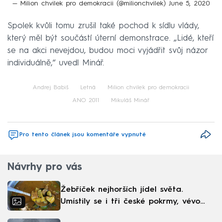
— Milion chvilek pro demokracii (@milionchvilek)
June 5, 2020
Spolek kvůli tomu zrušil také pochod k sídlu vlády,
který měl být součástí úterní demonstrace. „Lidé, kteří
se na akci nevejdou, budou moci vyjádřit svůj názor
individuálně,“ uvedl Minář.
Andrej Babiš
Letná
Milion chvilek pro demokracii
ANO 2011
Mikuláš Minář
Pro tento článek jsou komentáře vypnuté
Návrhy pro vás
Žebříček nejhorších jídel světa.
Umístily se i tři české pokrmy, vévodí
skandinávská kuchyně