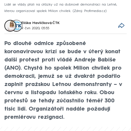
Lidé se vlády ptali na otázky už na dubnové demonstraci na Letné,
kterou organizoval spolek Milion chvilek.
Zdroj: Profimedia.cz
Eliška Havlíčková
,
ČTK
9. čvn 2020, 05:55
Po dlouhé odmlce způsobené
koronavirovou krizí se bude v úterý konat
další protest proti vládě Andreje Babiše
(ANO). Chystá ho spolek Milion chvilek pro
demokracii, jemuž se už dvakrát podařilo
zaplnit pražskou Letnou demonstranty – v
červnu a listopadu loňského roku. Obou
protestů se tehdy zúčastnilo téměř 300
tisíc lidí. Organizátoři nadále požadují
premiérovu rezignaci.