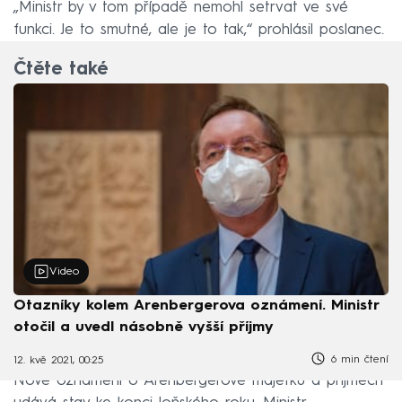
„Ministr by v tom případě nemohl setrvat ve své
funkci. Je to smutné, ale je to tak,“ prohlásil poslanec.
Čtěte také
Video
Otazníky kolem Arenbergerova oznámení. Ministr
otočil a uvedl násobně vyšší příjmy
6 min čtení
12. kvě 2021, 00:25
Nové oznámení o Arenbergerově majetku a příjmech