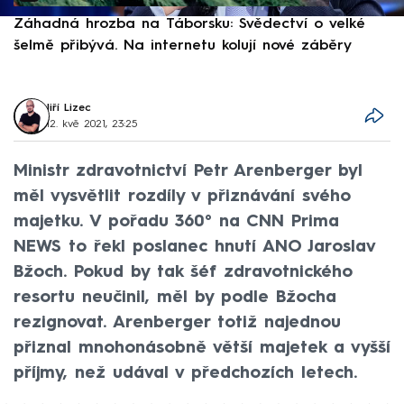
Záhadná hrozba na Táborsku: Svědectví o velké
S
šelmě přibývá. Na internetu kolují nové záběry
d
Jiří Lizec
12. kvě 2021, 23:25
Ministr zdravotnictví Petr Arenberger byl
měl vysvětlit rozdíly v přiznávání svého
majetku. V pořadu 360° na CNN Prima
NEWS to řekl poslanec hnutí ANO Jaroslav
Bžoch. Pokud by tak šéf zdravotnického
resortu neučinil, měl by podle Bžocha
rezignovat. Arenberger totiž najednou
přiznal mnohonásobně větší majetek a vyšší
příjmy, než udával v předchozích letech.