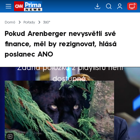
Domů
Pořady
360°
Pokud Arenberger nevysvětlí své
finance, měl by rezignovat, hlásá
poslanec ANO
Žádná položka z playlistu není
Výběr redakce
dostupná.