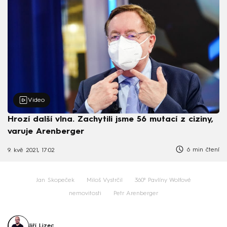
Video
Hrozí další vlna. Zachytili jsme 56 mutací z ciziny,
varuje Arenberger
6 min čtení
9. kvě 2021, 17:02
Jan Skopeček
Miloš Vystrčil
360⁰ Pavlíny Wolfové
nemovitosti
Petr Arenberger
Jiří Lizec