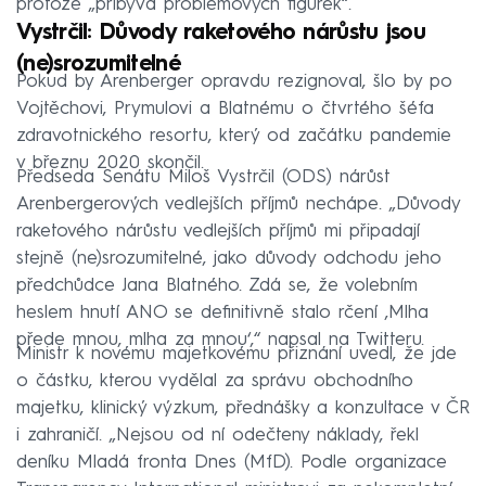
protože „přibývá problémových figurek“.
Vystrčil: Důvody raketového nárůstu jsou
(ne)srozumitelné
Pokud by Arenberger opravdu rezignoval, šlo by po
Vojtěchovi, Prymulovi a Blatnému o čtvrtého šéfa
zdravotnického resortu, který od začátku pandemie
v březnu 2020 skončil.
Předseda Senátu Miloš Vystrčil (ODS) nárůst
Arenbergerových vedlejších příjmů nechápe. „Důvody
raketového nárůstu vedlejších příjmů mi připadají
stejně (ne)srozumitelné, jako důvody odchodu jeho
předchůdce Jana Blatného. Zdá se, že volebním
heslem hnutí ANO se definitivně stalo rčení ‚Mlha
přede mnou, mlha za mnou‘,“ napsal na Twitteru.
Ministr k novému majetkovému přiznání uvedl, že jde
o částku, kterou vydělal za správu obchodního
majetku, klinický výzkum, přednášky a konzultace v ČR
i zahraničí. „Nejsou od ní odečteny náklady, řekl
deníku Mladá fronta Dnes (MfD). Podle organizace