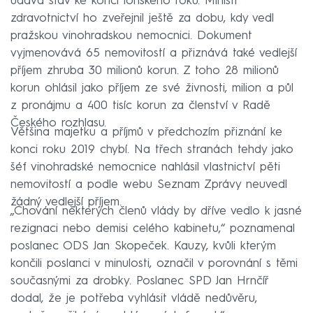
udává stav ke konci loňského roku. Ministr
zdravotnictví ho zveřejnil ještě za dobu, kdy vedl
pražskou vinohradskou nemocnici. Dokument
vyjmenovává 65 nemovitostí a přiznává také vedlejší
příjem zhruba 30 milionů korun. Z toho 28 milionů
korun ohlásil jako příjem ze své živnosti, milion a půl
z pronájmu a 400 tisíc korun za členství v Radě
Českého rozhlasu.
Většina majetku a příjmů v předchozím přiznání ke
konci roku 2019 chybí. Na třech stranách tehdy jako
šéf vinohradské nemocnice nahlásil vlastnictví pěti
nemovitostí a podle webu Seznam Zprávy neuvedl
žádný vedlejší příjem.
„Chování některých členů vlády by dříve vedlo k jasné
rezignaci nebo demisi celého kabinetu,“ poznamenal
poslanec ODS Jan Skopeček. Kauzy, kvůli kterým
končili poslanci v minulosti, označil v porovnání s těmi
současnými za drobky. Poslanec SPD Jan Hrnčíř
dodal, že je potřeba vyhlásit vládě nedůvěru,