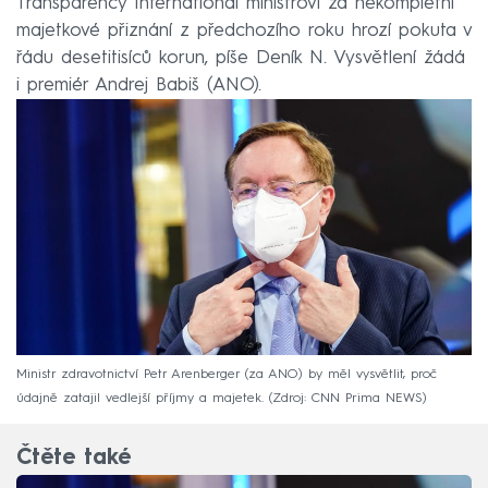
Transparency International ministrovi za nekompletní
majetkové přiznání z předchozího roku hrozí pokuta v
řádu desetitisíců korun, píše Deník N. Vysvětlení žádá
i premiér Andrej Babiš (ANO).
Ministr zdravotnictví Petr Arenberger (za ANO) by měl vysvětlit, proč
údajně zatajil vedlejší příjmy a majetek.
Zdroj: CNN Prima NEWS
Čtěte také