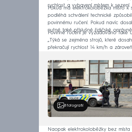
rychlost a vybavení místem k sezení.
Pokud má elektrokoloběžka místo k 
podléhá schválení technické způsobilos
povinnému ručení. Pokud navíc dosahuj
nutné také příslušné řidičské oprávn
Povinné ručení je vyžadováno také u
„Týká se zejména strojů, které dosah
překračují rychlost 14 km/h a zároveň
8
fotografií
Naopak elektrokoloběžky bez místa k