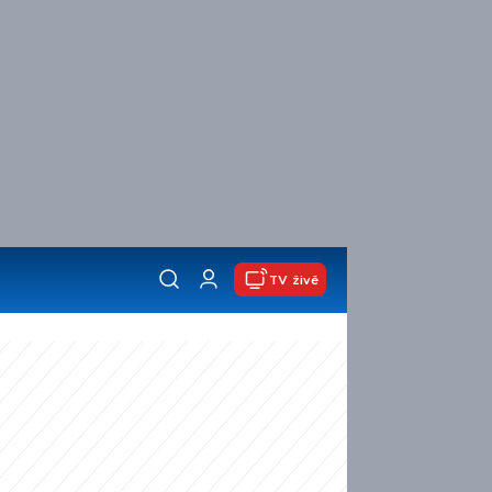
TV živě