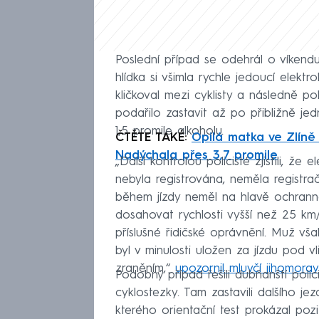
Poslední případ se odehrál o víkend
hlídka si všimla rychle jedoucí elekt
kličkoval mezi cyklisty a následně po
podařilo zastavit až po přibližně j
1,5 promile alkoholu.
ČTĚTE TAKÉ:
Opilá matka ve Zlíně
Nadýchala přes 3,7 promile
„Další kontrolou policisté zjistili, ž
nebyla registrována, neměla registra
během jízdy neměl na hlavě ochranno
dosahovat rychlosti vyšší než 25 km/
příslušné řidičské oprávnění. Muž vša
byl v minulosti uložen za jízdu pod v
zraněním,“
upozornil mluvčí jihomorav
Podobný případ řešili dubňanští polic
cyklostezky. Tam zastavili dalšího j
kterého orientační test prokázal poz