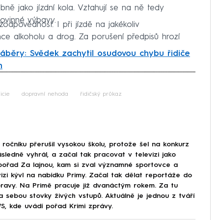
ně jako jízdní kola. Vztahují se na ně tedy
povinné výbavy.
 zodpovědnost. I při jízdě na jakékoliv
nce alkoholu a drog. Za porušení předpisů hrozí
áběry: Svědek zachytil osudovou chybu řidiče
h
iled to fetch
icie
dopravní nehoda
řidičský průkaz
ročníku přerušil vysokou školu, protože šel na konkurz
ásledně vyhrál, a začal tak pracovat v televizi jako
 pořad Za lajnou, kam si zval významné sportovce a
evizi kývl na nabídku Primy. Začal tak dělat reportáže do
Moravy. Na Primě pracuje již dvanáctým rokem. Za tu
a sebou stovky živých vstupů. Aktuálně je jednou z tváří
, kde uvádí pořad Krimi zprávy.