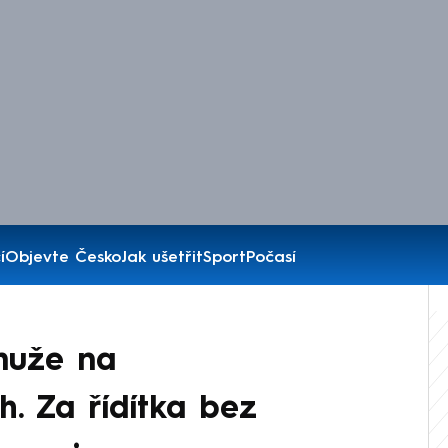
í
Objevte Česko
Jak ušetřit
Sport
Počasí
muže na
h. Za řídítka bez