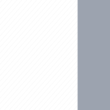
ideo
kat migranty do Česka? Sami by odešli, tvrdí exp
ické sebevraždě