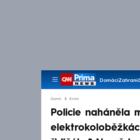
Domácí
Zahranič
Pořady
Domů
Krimi
Policie naháněla 
elektrokoloběžkác