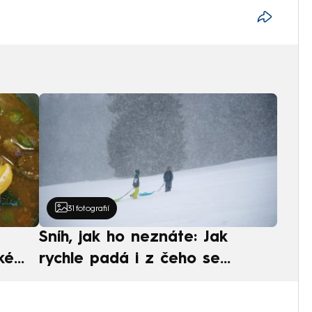
31
fotografií
Sníh, jak ho neznáte: Jak
ké
rychle padá i z čeho se
ská
skládá. A vločky nejsou bílé