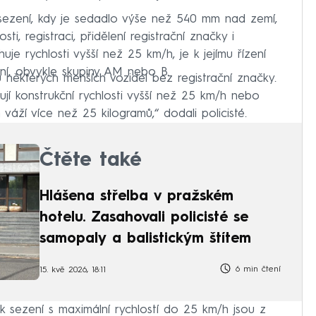
sezení, kdy je sedadlo výše než 540 mm nad zemí,
ti, registraci, přidělení registrační značky i
e rychlosti vyšší než 25 km/h, je k jejímu řízení
ění, obvykle skupiny AM nebo B.
 některých menších vozidel bez registrační značky.
ují konstrukční rychlosti vyšší než 25 km/h nebo
 váží více než 25 kilogramů,“ dodali policisté.
Čtěte také
Hlášena střelba v pražském
hotelu. Zasahovali policisté se
samopaly a balistickým štítem
6 min čtení
15. kvě 2026, 18:11
 sezení s maximální rychlostí do 25 km/h jsou z