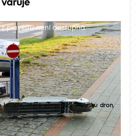
 varuje
 playlistu není dostupná.
V
é letadlo, které ohrožoval v Lipsku dron,
Přilá
polit