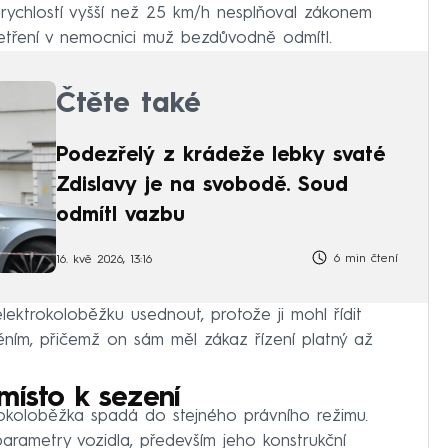
ní rychlostí vyšší než 25 km/h nesplňoval zákonem
tření v nemocnici muž bezdůvodně odmítl.
Čtěte také
Podezřelý z krádeže lebky svaté
Zdislavy je na svobodě. Soud
odmítl vazbu
6 min čtení
16. kvě 2026, 13:16
lektrokoloběžku usednout, protože ji mohl řídit
ěním, přičemž on sám měl zákaz řízení platný až
místo k sezení
trokoloběžka spadá do stejného právního režimu.
arametry vozidla, především jeho konstrukční