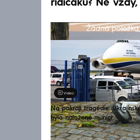
řidičáku? Ne vždy,
Žádná položka z
Výběr redakce
Video
Na pokraji tragédie: Ukrajinsk
bylo naložené municí