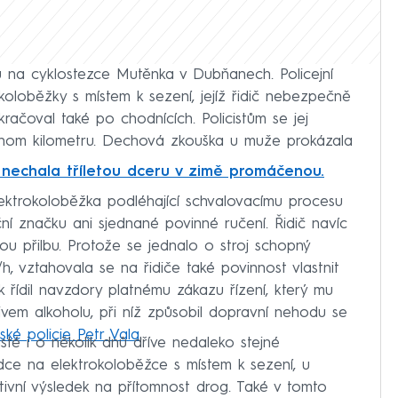
u na cyklostezce Mutěnka v Dubňanech. Policejní
rokoloběžky s místem k sezení, jejíž řidič nebezpečně
kračoval také po chodnících. Policistům se jej
ednom kilometru. Dechová zkouška u muže prokázala
 nechala tříletou dceru v zimě promáčenou.
e elektrokoloběžka podléhající schvalovacímu procesu
ční značku ani sjednané povinné ručení. Řidič navíc
u přilbu. Protože se jednalo o stroj schopný
h, vztahovala se na řidiče také povinnost vlastnit
k řídil navzdory platnému zákazu řízení, který mu
livem alkoholu, při níž způsobil dopravní nehodu se
ské policie Petr Vala
.
isté i o několik dnů dříve nedaleko stejné
ezdce na elektrokoloběžce s místem k sezení, u
itivní výsledek na přítomnost drog. Také v tomto