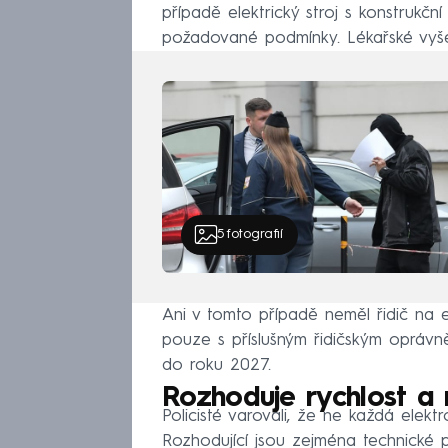
případě elektrický stroj s konstrukč
požadované podmínky. Lékařské vyše
5
fotografií
Ani v tomto případě neměl řidič na e
pouze s příslušným řidičským oprávn
do roku 2027.
Rozhoduje rychlost a 
Policisté varovali, že ne každá elek
Rozhodující jsou zejména technické p