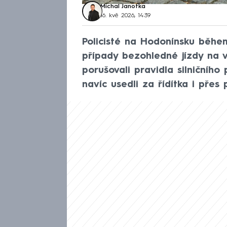
Michal Janotka
16. kvě 2026, 14:39
Policisté na Hodonínsku během
případy bezohledné jízdy na v
porušovali pravidla silničního
navíc usedli za řídítka i přes 