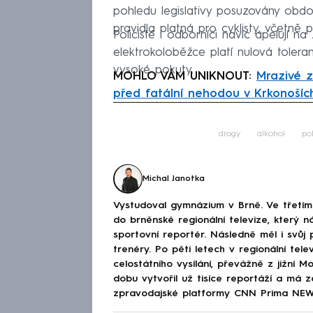
pohledu legislativy posuzovány obdob
pravidla platná pro cyklisty, včetně 
Policisté i odborníci navíc apelují na
elektrokoloběžce platí nulová tolera
vysoké pokuty.
MOHLO VÁM UNIKNOUT:
Mrazivé z
před fatální nehodou v Krkonošíc
Fa
drogy
alkohol
pol
Michal Janotka
Vystudoval gymnázium v Brně. Ve třetím 
do brněnské regionální televize, který n
sportovní reportér. Následně měl i svůj
trenéry. Po pěti letech v regionální tel
celostátního vysílání, převážně z jižní 
dobu vytvořil už tisíce reportáží a má z
zpravodajské platformy CNN Prima NEWS