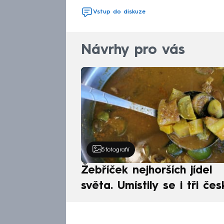
Vstup do diskuze
Návrhy pro vás
5
fotografií
Žebříček nejhorších jídel
světa. Umístily se i tři čes
pokrmy, vévodí skandináv
kuchyně